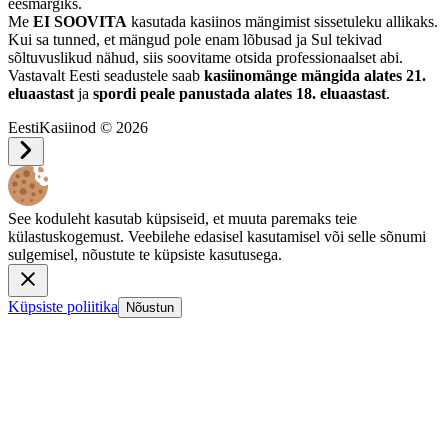
eesmärgiks.
Me
EI SOOVITA
kasutada kasiinos mängimist sissetuleku allikaks.
Kui sa tunned, et mängud pole enam lõbusad ja Sul tekivad
sõltuvuslikud nähud, siis soovitame otsida professionaalset abi.
Vastavalt Eesti seadustele saab
kasiinomänge mängida alates 21.
eluaastast
ja
spordi peale panustada alates 18. eluaastast
.
EestiKasiinod © 2026
See koduleht kasutab küpsiseid, et muuta paremaks teie
külastuskogemust. Veebilehe edasisel kasutamisel või selle sõnumi
sulgemisel, nõustute te küpsiste kasutusega.
Küpsiste poliitika
Nõustun