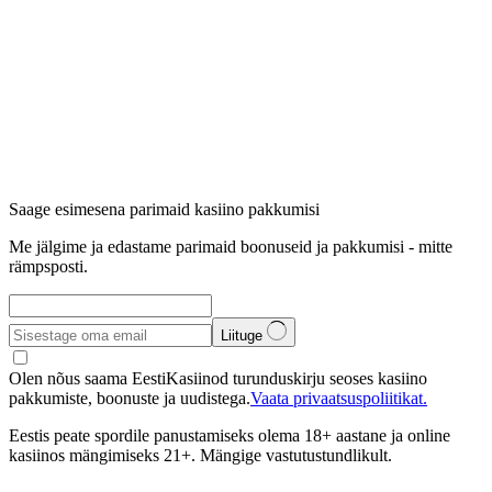
Saage esimesena parimaid kasiino pakkumisi
Me jälgime ja edastame parimaid boonuseid ja pakkumisi - mitte
rämpsposti.
Liituge
Olen nõus saama EestiKasiinod turunduskirju seoses kasiino
pakkumiste, boonuste ja uudistega.
Vaata privaatsuspoliitikat.
Eestis peate spordile panustamiseks olema 18+ aastane ja online
kasiinos mängimiseks 21+. Mängige vastutustundlikult.