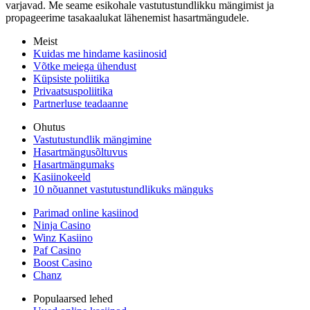
varjavad. Me seame esikohale vastutustundlikku mängimist ja
propageerime tasakaalukat lähenemist hasartmängudele.
Meist
Kuidas me hindame kasiinosid
Võtke meiega ühendust
Küpsiste poliitika
Privaatsuspoliitika
Partnerluse teadaanne
Ohutus
Vastutustundlik mängimine
Hasartmängusõltuvus
Hasartmängumaks
Kasiinokeeld
10 nõuannet vastutustundlikuks mänguks
Parimad online kasiinod
Ninja Casino
Winz Kasiino
Paf Casino
Boost Casino
Chanz
Populaarsed lehed