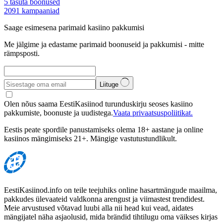
5
tasuta boonused
2091
kampaaniad
Saage esimesena parimaid kasiino pakkumisi
Me jälgime ja edastame parimaid boonuseid ja pakkumisi - mitte
rämpsposti.
Liituge
Olen nõus saama EestiKasiinod turunduskirju seoses kasiino
pakkumiste, boonuste ja uudistega.
Vaata privaatsuspoliitikat.
Eestis peate spordile panustamiseks olema 18+ aastane ja online
kasiinos mängimiseks 21+. Mängige vastutustundlikult.
EestiKasiinod.info on teile teejuhiks online hasartmängude maailma,
pakkudes ülevaateid valdkonna arengust ja viimastest trendidest.
Meie arvustused võtavad luubi alla nii head kui vead, aidates
mängijatel näha asjaolusid, mida brändid tihtilugu oma väikses kirjas