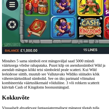
Mistahes 5 sama sümboli eest mänguväljal saad 5000 mündi
väärtusega võrdse rahapataka. Puust kilp on asendussümbol Wild ja
asendab mängus kõiki teisi sümboleid peale scatteri. Kui Wild
leekidesse süttib, muutub see Vallutavaks Wildiks süütades kõik
vähemväärtuslikud sümbolid. See on üks parimaid võimalusi
kombineerida väärtuslikemaid võiduliine. 3 või rohkem scatterit
käivitab Cash of Kingdoms boonusmängud.
Kokkuvõte
Visuaalselt ahvatlevast fantaasiateemalisest mängust tõotab tulla