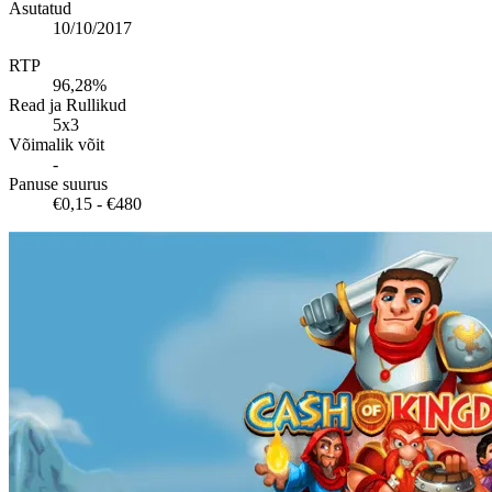
Asutatud
10/10/2017
RTP
96,28%
Read ja Rullikud
5x3
Võimalik võit
-
Panuse suurus
€0,15 - €480