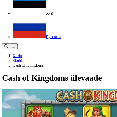
eesti
Русский
Kodu
Slotid
Cash of Kingdoms
Cash of Kingdoms ülevaade