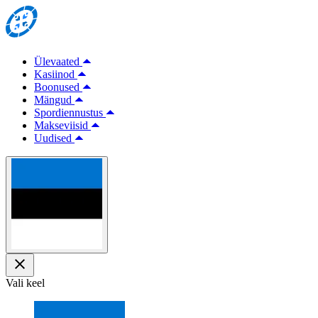
Ülevaated
Kasiinod
Boonused
Mängud
Spordiennustus
Makseviisid
Uudised
Vali keel