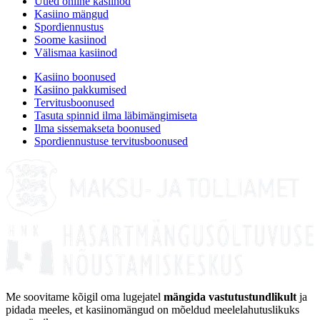
Uued online kasiinod
Kasiino mängud
Spordiennustus
Soome kasiinod
Välismaa kasiinod
Kasiino boonused
Kasiino pakkumised
Tervitusboonused
Tasuta spinnid ilma läbimängimiseta
Ilma sissemakseta boonused
Spordiennustuse tervitusboonused
Me soovitame kõigil oma lugejatel
mängida vastutustundlikult
ja
pidada meeles, et kasiinomängud on mõeldud meelelahutuslikuks