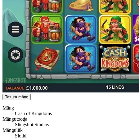
Tasuta mäng
Mäng
Cash of Kingdoms
Mängutootja
Slingshot Studios
Mänguliik
Slotid