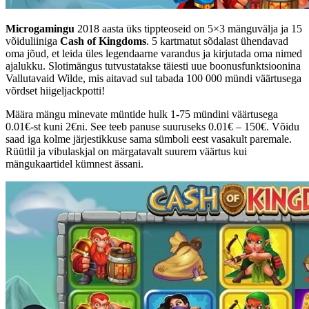
Microgamingu
2018 aasta üks tippteoseid on 5×3 mänguvälja ja 15
võiduliiniga
Cash of Kingdoms
. 5 kartmatut sõdalast ühendavad
oma jõud, et leida üles legendaarne varandus ja kirjutada oma nimed
ajalukku. Slotimängus tutvustatakse täiesti uue boonusfunktsioonina
Vallutavaid Wilde, mis aitavad sul tabada 100 000 mündi väärtusega
võrdset hiigeljackpotti!
Määra mängu minevate müntide hulk 1-75 mündini väärtusega
0.01€-st kuni 2€ni. See teeb panuse suuruseks 0.01€ – 150€. Võidu
saad iga kolme järjestikkuse sama sümboli eest vasakult paremale.
Rüütlil ja vibulaskjal on märgatavalt suurem väärtus kui
mängukaartidel kümnest ässani.