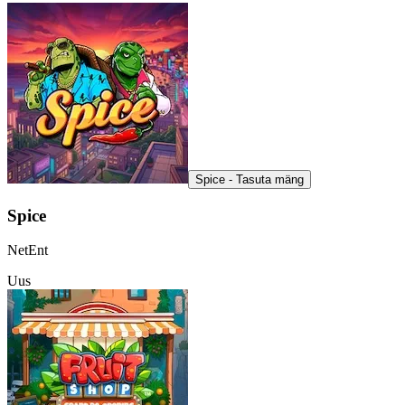
Spice - Tasuta mäng
Spice
NetEnt
Uus