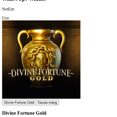
NetEnt
Uus
Divine Fortune Gold - Tasuta mäng
Divine Fortune Gold