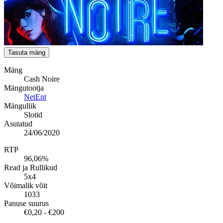
Tasuta mäng
Mäng
Cash Noire
Mängutootja
NetEnt
Mänguliik
Slotid
Asutatud
24/06/2020
RTP
96,06%
Read ja Rullikud
5x4
Võimalik võit
1033
Panuse suurus
€0,20 - €200