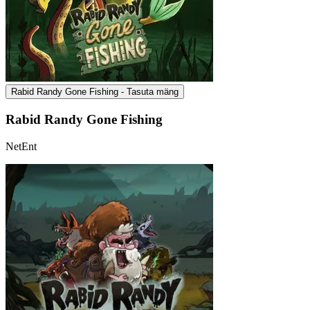
Rabid Randy Gone Fishing - Tasuta mäng
Rabid Randy Gone Fishing
NetEnt