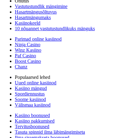
Ohutus
Vastutustundlik mängimine
Hasartmängusõltuvus
Hasartmängumaks
Kasiinokeeld
10 nõuannet vastutustundlikuks mänguks
Parimad online kasiinod
Ninja Casino
Winz Kasiino
Paf Casino
Boost Casino
Chanz
Populaarsed lehed
Uued online kasiinod
Kasiino mängud
Spordiennustus
Soome kasiinod
Välismaa kasiinod
Kasiino boonused
Kasiino pakkumised
Tervitusboonused
Tasuta spinnid ilma läbimängimiseta
Ilma sissemakseta boonused