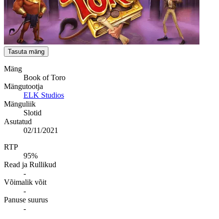
Tasuta mäng
Mäng
Book of Toro
Mängutootja
ELK Studios
Mänguliik
Slotid
Asutatud
02/11/2021
RTP
95%
Read ja Rullikud
-
Võimalik võit
-
Panuse suurus
-