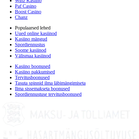
Winz Kasiino
Paf Casino
Boost Casino
Chanz
Populaarsed lehed
Uued online kasiinod
Kasiino mängud
Spordiennustus
Soome kasiinod
Välismaa kasiinod
Kasiino boonused
Kasiino pakkumised
Tervitusboonused
Tasuta spinnid ilma läbimängimiseta
Ilma sissemakseta boonused
Spordiennustuse tervitusboonused