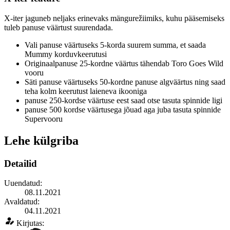
X-iter jaguneb neljaks erinevaks mängurežiimiks, kuhu pääsemiseks
tuleb panuse väärtust suurendada.
Vali panuse väärtuseks 5-korda suurem summa, et saada
Mummy korduvkeerutusi
Originaalpanuse 25-kordne väärtus tähendab Toro Goes Wild
vooru
Säti panuse väärtuseks 50-kordne panuse algväärtus ning saad
teha kolm keerutust laieneva ikooniga
panuse 250-kordse väärtuse eest saad otse tasuta spinnide ligi
panuse 500 kordse väärtusega jõuad aga juba tasuta spinnide
Supervooru
Lehe külgriba
Detailid
Uuendatud:
08.11.2021
Avaldatud:
04.11.2021
Kirjutas: