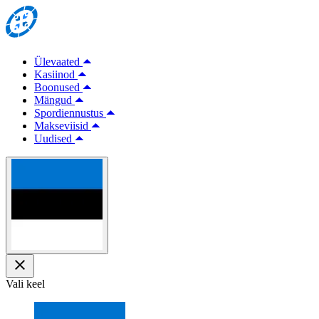
Ülevaated
Kasiinod
Boonused
Mängud
Spordiennustus
Makseviisid
Uudised
Vali keel