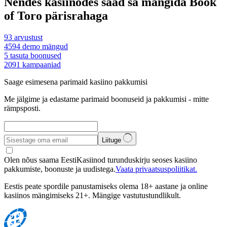
Nendes kasiinodes saad sa mängida Book
of Toro pärisrahaga
93
arvustust
4594
demo mängud
5
tasuta boonused
2091
kampaaniad
Saage esimesena parimaid kasiino pakkumisi
Me jälgime ja edastame parimaid boonuseid ja pakkumisi - mitte
rämpsposti.
Liituge
Olen nõus saama EestiKasiinod turunduskirju seoses kasiino
pakkumiste, boonuste ja uudistega.
Vaata privaatsuspoliitikat.
Eestis peate spordile panustamiseks olema 18+ aastane ja online
kasiinos mängimiseks 21+. Mängige vastutustundlikult.