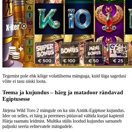
Tegemist pole ehk kõige volatiilsema mänguga, kuid liiga sagedasi
võite ei tasu siiski loota.
Teema ja kujundus – härg ja matadoor rändavad
Egiptusesse
Järjena Wild Toro 2 mängule on ka siin Antiik-Egiptuse kujundus.
Idee on selles, et härg ja peremees püüavad vältida kurjal kaptenil
Härja raamatu leidmist. Multika stiilis loodud kujundus sarnaneb
paljuski seeria eelnevatele mängudele.