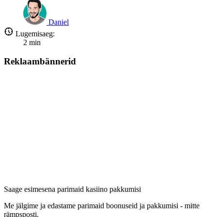
Daniel
Lugemisaeg:
2
min
Reklaambännerid
Saage esimesena parimaid kasiino pakkumisi
Me jälgime ja edastame parimaid boonuseid ja pakkumisi - mitte
rämpsposti.