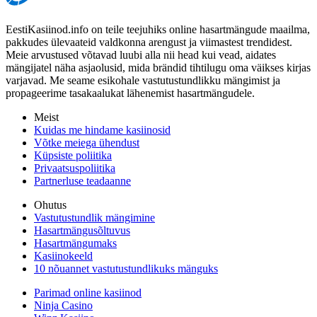
EestiKasiinod.info on teile teejuhiks online hasartmängude maailma,
pakkudes ülevaateid valdkonna arengust ja viimastest trendidest.
Meie arvustused võtavad luubi alla nii head kui vead, aidates
mängijatel näha asjaolusid, mida brändid tihtilugu oma väikses kirjas
varjavad. Me seame esikohale vastutustundlikku mängimist ja
propageerime tasakaalukat lähenemist hasartmängudele.
Meist
Kuidas me hindame kasiinosid
Võtke meiega ühendust
Küpsiste poliitika
Privaatsuspoliitika
Partnerluse teadaanne
Ohutus
Vastutustundlik mängimine
Hasartmängusõltuvus
Hasartmängumaks
Kasiinokeeld
10 nõuannet vastutustundlikuks mänguks
Parimad online kasiinod
Ninja Casino