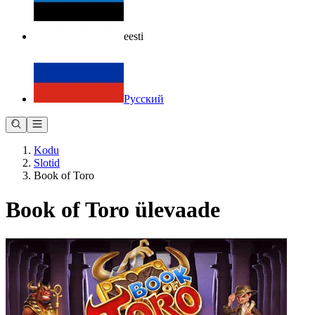
eesti
Русский
Kodu
Slotid
Book of Toro
Book of Toro ülevaade