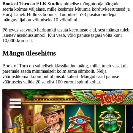
Book of Toro
on
ELK Studios
nimelise mängutootja härgade
seeria kolmas väljalase, mille keskmes Muumia korduvkeerutused ja
Härg-Läheb-Hulluks boonus. Tüüpilisel 5×3 positsioonidega
mänguväljal on võitmiseks 10 võiduliini.
Põnevus saavutab haripunkti tasuta keerutuste ajal, sest mängu tuleb
laienev asendussümbol. Kui veab, võid panuse tagasi võita kuni
10,000-kordselt.
Mängu ülesehitus
Book of Toro on suhteliselt klassikaline mäng, millel tuleb vasakult
paremale saada minimaalselt kolm sama sümbolit. Nelja
väärtuslikema ikooni puhul piisab kahest. Mängul saad panuse
väärtuseks valida 20 sendist 100 euroni spinni kohta.