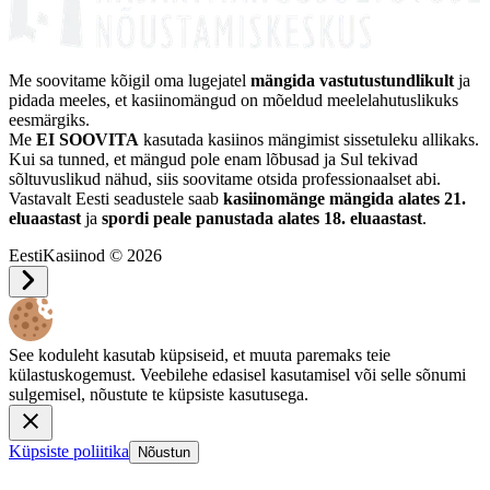
Me soovitame kõigil oma lugejatel
mängida vastutustundlikult
ja
pidada meeles, et kasiinomängud on mõeldud meelelahutuslikuks
eesmärgiks.
Me
EI SOOVITA
kasutada kasiinos mängimist sissetuleku allikaks.
Kui sa tunned, et mängud pole enam lõbusad ja Sul tekivad
sõltuvuslikud nähud, siis soovitame otsida professionaalset abi.
Vastavalt Eesti seadustele saab
kasiinomänge mängida alates 21.
eluaastast
ja
spordi peale panustada alates 18. eluaastast
.
EestiKasiinod © 2026
See koduleht kasutab küpsiseid, et muuta paremaks teie
külastuskogemust. Veebilehe edasisel kasutamisel või selle sõnumi
sulgemisel, nõustute te küpsiste kasutusega.
Küpsiste poliitika
Nõustun