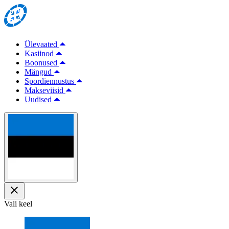
Ülevaated
Kasiinod
Boonused
Mängud
Spordiennustus
Makseviisid
Uudised
Vali keel