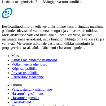
kasiinos mängimiseks 21+. Mängige vastutustundlikult.
EestiKasiinod.info on teile teejuhiks online hasartmängude maailma,
pakkudes ülevaateid valdkonna arengust ja viimastest trendidest.
Meie arvustused võtavad luubi alla nii head kui vead, aidates
mängijatel näha asjaolusid, mida brändid tihtilugu oma väikses kirjas
varjavad. Me seame esikohale vastutustundlikku mängimist ja
propageerime tasakaalukat lähenemist hasartmängudele.
Meist
Kuidas me hindame kasiinosid
Võtke meiega ühendust
Küpsiste poliitika
Privaatsuspoliitika
Partnerluse teadaanne
Ohutus
Vastutustundlik mängimine
Hasartmängusõltuvus
Hasartmängumaks
Kasiinokeeld