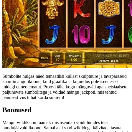
Sümbolite hulgas näed temaatilisi kullast skulptuure ja tavapäraseid
kaardimängu ikoone, kuid graafika ja kujundus pole iseenesest
midagi enneolematut. Proovi täita kogu mänguväli aga spetsiaalsete
paljunevate sümbolitega ja võidad mängu jackpoti, mis tehtud
panusest viis tuhat korda suurem!
Boonused
Mängu wildiks on raamat, mis asendab võiduliinides teisi
puudujäävaid ikoone. Samal ajal saad wildidega käivitada tasuta