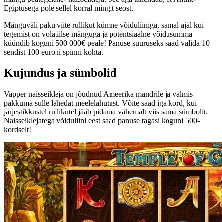
Egiptusega pole sellel korral mingit seost.
Mänguväli paku viite rullikut kümne võiduliiniga, samal ajal kui
tegemist on volatiilse mänguga ja potentsiaalne võidusumma
küündib koguni 500 000€ peale! Panuse suuruseks saad valida 10
sendist 100 euroni spinni kohta.
Kujundus ja sümbolid
Vapper naisseikleja on jõudnud Ameerika mandrile ja valmis
pakkuma sulle lahedat meelelahutust. Võite saad iga kord, kui
järjestikkustel rullikutel jääb pidama vähemalt viis sama sümbolit.
Naisseiklejatega võiduliini eest saad panuse tagasi koguni 500-
kordselt!