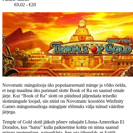
€0,02 - €20
Novomatic mängulooja üks populaarsemaid mänge ja võiks öelda,
et isegi maailma üks parimaid slotte Book of Ra on saanud omale
järje. Kui “Book of Ra” slotti on püüdnud jäljendada teisedki
slotimängude loojad, siis nüüd on Novomatic koostöös Winfinity
Games mängustuudioga mängijate rõõmuks välja tulnud väärilise
järjega.
Temple of Gold slotil jätkub põnev rahajaht Lõuna-Ameerikas El
Dorados, kus “haisu” kulla paiknemise kohta on ninna saanud
mängu peategelane- naisseikleja. See aga tähendab, et Antiik-