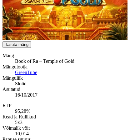
Tasuta mäng
Mäng
Book of Ra – Temple of Gold
Mängutootja
GreenTube
Mänguliik
Slotid
Asutatud
16/10/2017
RTP
95,28%
Read ja Rullikud
5x3
Võimalik võit
10,014
Panuse suurus