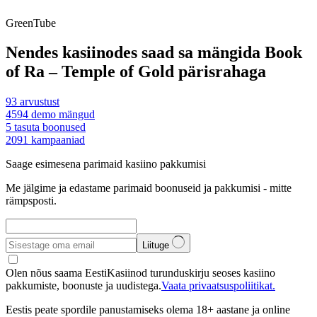
GreenTube
Nendes kasiinodes saad sa mängida Book
of Ra – Temple of Gold pärisrahaga
93
arvustust
4594
demo mängud
5
tasuta boonused
2091
kampaaniad
Saage esimesena parimaid kasiino pakkumisi
Me jälgime ja edastame parimaid boonuseid ja pakkumisi - mitte
rämpsposti.
Liituge
Olen nõus saama EestiKasiinod turunduskirju seoses kasiino
pakkumiste, boonuste ja uudistega.
Vaata privaatsuspoliitikat.
Eestis peate spordile panustamiseks olema 18+ aastane ja online