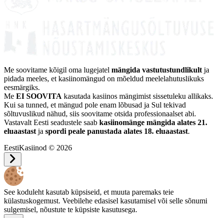
Me soovitame kõigil oma lugejatel
mängida vastutustundlikult
ja
pidada meeles, et kasiinomängud on mõeldud meelelahutuslikuks
eesmärgiks.
Me
EI SOOVITA
kasutada kasiinos mängimist sissetuleku allikaks.
Kui sa tunned, et mängud pole enam lõbusad ja Sul tekivad
sõltuvuslikud nähud, siis soovitame otsida professionaalset abi.
Vastavalt Eesti seadustele saab
kasiinomänge mängida alates 21.
eluaastast
ja
spordi peale panustada alates 18. eluaastast
.
EestiKasiinod © 2026
See koduleht kasutab küpsiseid, et muuta paremaks teie
külastuskogemust. Veebilehe edasisel kasutamisel või selle sõnumi
sulgemisel, nõustute te küpsiste kasutusega.