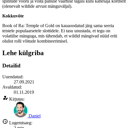
spinnide vooru ja võita panuse väärtuse tagasi kuni kahesaja kordselt
(olenevalt wildide arvust mänguväljal).
Kokkuvõte
Book of Ra: Temple of Gold on kauaoodatud järg sama seeria
teistele populaarsetele slottidele. Ei tasu unustada, et tegu on
volatiilse mänguga, mis tähendab, et wildid mängivad nüüd eriti
olulist rolli võitude kombineerimisel.
Lehe külgriba
Detailid
Uuendatud:
27.09.2021
Avaldatud:
01.11.2019
Kirjutas:
Daniel
Lugemisaeg:
2
min