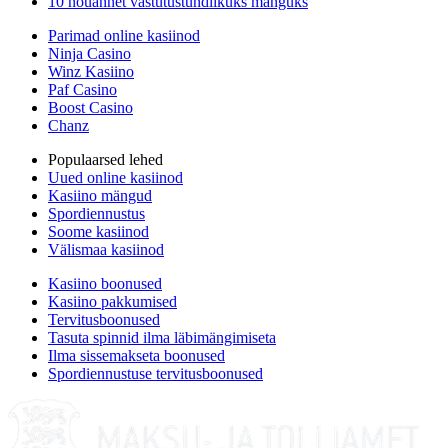
10 nõuannet vastutustundlikuks mänguks
Parimad online kasiinod
Ninja Casino
Winz Kasiino
Paf Casino
Boost Casino
Chanz
Populaarsed lehed
Uued online kasiinod
Kasiino mängud
Spordiennustus
Soome kasiinod
Välismaa kasiinod
Kasiino boonused
Kasiino pakkumised
Tervitusboonused
Tasuta spinnid ilma läbimängimiseta
Ilma sissemakseta boonused
Spordiennustuse tervitusboonused