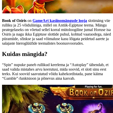
Book of Oziris
on
GameArt kasiinomängude looja
slotimäng viie
rulliku ja 25 võiduliiniga, millel on Antiik-Egiptuse teema. Mängu
peategelaseks on võetud sellel korral mütoloogiline jumal Horuse isa
Osiris ja nagu ikka Egiptuse slottide puhul, kohtud vaaraodega, näed
püramiide, sfinkse ja saad võimaluse kasu lõigata peidetud aarete ja
salajaste hieroglüüfide teemalistes boonusvoorudes.
Kuidas mängida?
“Spin” nupuke paneb rullikud keerlema ja “Autoplay” tähendab, et
saad valida mistahes arvu keerutusi, mida soovid, et slott sinu eest
teeks. Kui soovid saavutatud võidu kahekordistada, pane käima
“Gamble”-funktsioon ja põnevus aina kasvab.