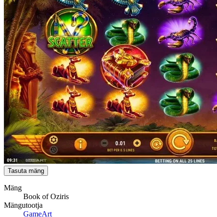
Tasuta mäng
Mäng
Book of Oziris
Mängutootja
GameArt