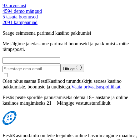
93
arvustust
4594
demo mängud
5
tasuta boonused
2091
kampaaniad
Saage esimesena parimaid kasiino pakkumisi
Me jälgime ja edastame parimaid boonuseid ja pakkumisi - mitte
rämpsposti.
Liituge
Olen nõus saama EestiKasiinod turunduskirju seoses kasiino
pakkumiste, boonuste ja uudistega.
Vaata privaatsuspoliitikat.
Eestis peate spordile panustamiseks olema 18+ aastane ja online
kasiinos mängimiseks 21+. Mängige vastutustundlikult.
EestiKasiinod.info on teile teejuhiks online hasartmängude maailma,