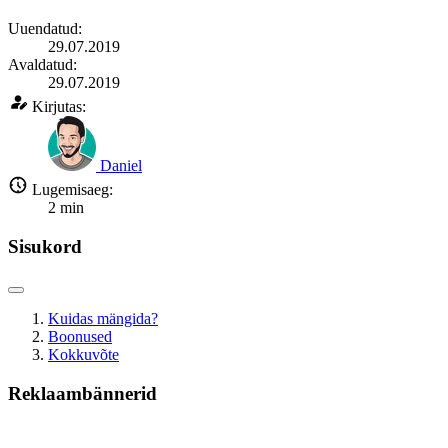
Uuendatud:
29.07.2019
Avaldatud:
29.07.2019
Kirjutas:
Daniel
Lugemisaeg:
2
min
Sisukord
Kuidas mängida?
Boonused
Kokkuvõte
Reklaambännerid