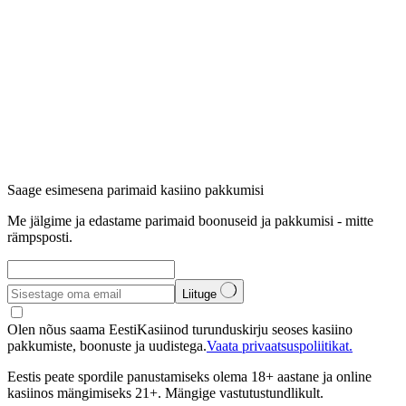
Saage esimesena parimaid kasiino pakkumisi
Me jälgime ja edastame parimaid boonuseid ja pakkumisi - mitte
rämpsposti.
Liituge
Olen nõus saama EestiKasiinod turunduskirju seoses kasiino
pakkumiste, boonuste ja uudistega.
Vaata privaatsuspoliitikat.
Eestis peate spordile panustamiseks olema 18+ aastane ja online
kasiinos mängimiseks 21+. Mängige vastutustundlikult.