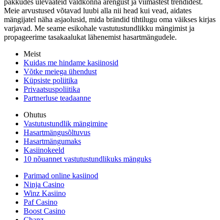
pakkudes ülevaateid valdkonna arengust ja viimastest trendidest.
Meie arvustused võtavad luubi alla nii head kui vead, aidates
mängijatel näha asjaolusid, mida brändid tihtilugu oma väikses kirjas
varjavad. Me seame esikohale vastutustundlikku mängimist ja
propageerime tasakaalukat lähenemist hasartmängudele.
Meist
Kuidas me hindame kasiinosid
Võtke meiega ühendust
Küpsiste poliitika
Privaatsuspoliitika
Partnerluse teadaanne
Ohutus
Vastutustundlik mängimine
Hasartmängusõltuvus
Hasartmängumaks
Kasiinokeeld
10 nõuannet vastutustundlikuks mänguks
Parimad online kasiinod
Ninja Casino
Winz Kasiino
Paf Casino
Boost Casino
Chanz