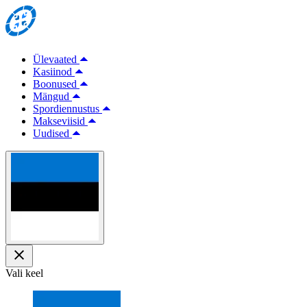
Ülevaated
Kasiinod
Boonused
Mängud
Spordiennustus
Makseviisid
Uudised
Vali keel