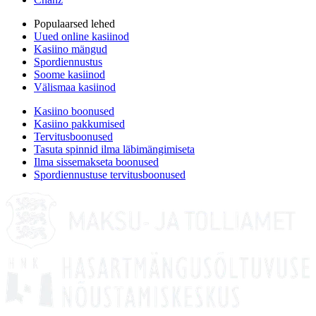
Populaarsed lehed
Uued online kasiinod
Kasiino mängud
Spordiennustus
Soome kasiinod
Välismaa kasiinod
Kasiino boonused
Kasiino pakkumised
Tervitusboonused
Tasuta spinnid ilma läbimängimiseta
Ilma sissemakseta boonused
Spordiennustuse tervitusboonused