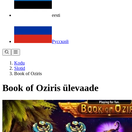
eesti
Русский
Kodu
Slotid
Book of Oziris
Book of Oziris ülevaade