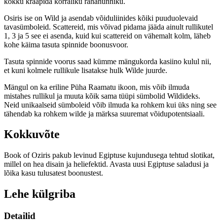
kokku kraapida korraliku rahahunniku.
Osiris ise on Wild ja asendab võiduliinides kõiki puuduolevaid
tavasümboleid. Scattereid, mis võivad pidama jääda ainult rullikutel
1, 3 ja 5 see ei asenda, kuid kui scattereid on vähemalt kolm, läheb
kohe käima tasuta spinnide boonusvoor.
Tasuta spinnide voorus saad kümme mängukorda kasiino kulul nii,
et kuni kolmele rullikule lisatakse hulk Wilde juurde.
Mängul on ka eriline Püha Raamatu ikoon, mis võib ilmuda
mistahes rullikul ja muuta kõik sama tüüpi sümbolid Wildideks.
Neid unikaalseid sümboleid võib ilmuda ka rohkem kui üks ning see
tähendab ka rohkem wilde ja märksa suuremat võidupotentsiaali.
Kokkuvõte
Book of Oziris pakub levinud Egiptuse kujundusega tehtud slotikat,
millel on hea disain ja heliefektid. Avasta uusi Egiptuse saladusi ja
lõika kasu tulusatest boonustest.
Lehe külgriba
Detailid