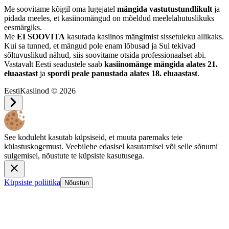
Me soovitame kõigil oma lugejatel
mängida vastutustundlikult
ja
pidada meeles, et kasiinomängud on mõeldud meelelahutuslikuks
eesmärgiks.
Me
EI SOOVITA
kasutada kasiinos mängimist sissetuleku allikaks.
Kui sa tunned, et mängud pole enam lõbusad ja Sul tekivad
sõltuvuslikud nähud, siis soovitame otsida professionaalset abi.
Vastavalt Eesti seadustele saab
kasiinomänge mängida alates 21.
eluaastast
ja
spordi peale panustada alates 18. eluaastast
.
EestiKasiinod © 2026
See koduleht kasutab küpsiseid, et muuta paremaks teie
külastuskogemust. Veebilehe edasisel kasutamisel või selle sõnumi
sulgemisel, nõustute te küpsiste kasutusega.
Küpsiste poliitika
Nõustun