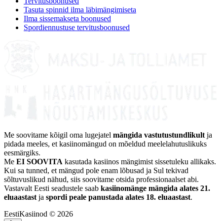
Tervitusboonused
Tasuta spinnid ilma läbimängimiseta
Ilma sissemakseta boonused
Spordiennustuse tervitusboonused
Me soovitame kõigil oma lugejatel
mängida vastutustundlikult
ja
pidada meeles, et kasiinomängud on mõeldud meelelahutuslikuks
eesmärgiks.
Me
EI SOOVITA
kasutada kasiinos mängimist sissetuleku allikaks.
Kui sa tunned, et mängud pole enam lõbusad ja Sul tekivad
sõltuvuslikud nähud, siis soovitame otsida professionaalset abi.
Vastavalt Eesti seadustele saab
kasiinomänge mängida alates 21.
eluaastast
ja
spordi peale panustada alates 18. eluaastast
.
EestiKasiinod © 2026