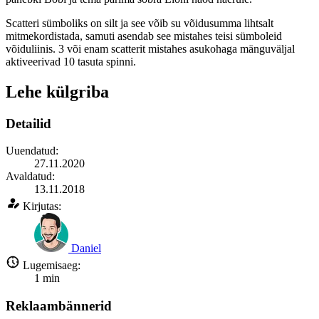
Scatteri sümboliks on silt ja see võib su võidusumma lihtsalt
mitmekordistada, samuti asendab see mistahes teisi sümboleid
võiduliinis. 3 või enam scatterit mistahes asukohaga mänguväljal
aktiveerivad 10 tasuta spinni.
Lehe külgriba
Detailid
Uuendatud:
27.11.2020
Avaldatud:
13.11.2018
Kirjutas:
Daniel
Lugemisaeg:
1
min
Reklaambännerid