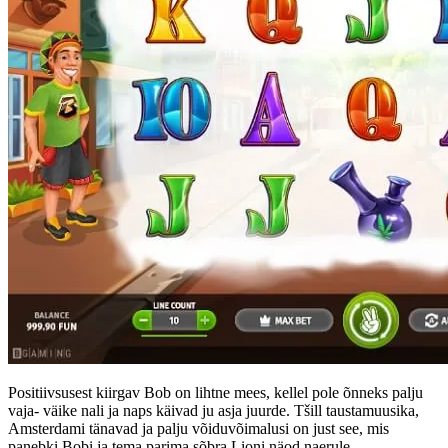
Positiivsusest kiirgav Bob on lihtne mees, kellel pole õnneks palju
vaja- väike nali ja naps käivad ju asja juurde. Tšill taustamuusika,
Amsterdami tänavad ja palju võiduvõimalusi on just see, mis
panebki Bobi ja tema parima sõbra Lioni näod naerule.