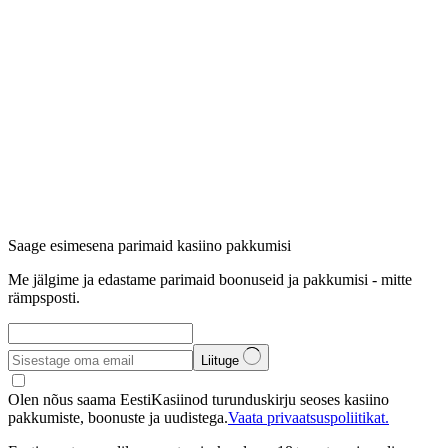
Saage esimesena parimaid kasiino pakkumisi
Me jälgime ja edastame parimaid boonuseid ja pakkumisi - mitte
rämpsposti.
Liituge
Olen nõus saama EestiKasiinod turunduskirju seoses kasiino
pakkumiste, boonuste ja uudistega.
Vaata privaatsuspoliitikat.