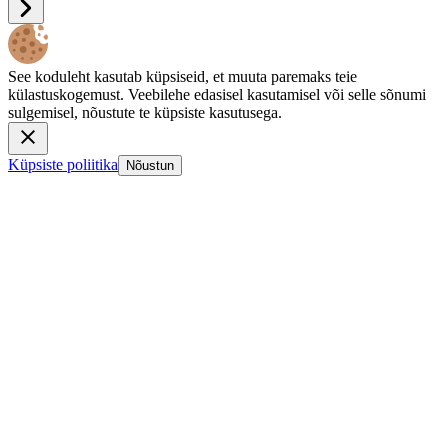
See koduleht kasutab küpsiseid, et muuta paremaks teie
külastuskogemust. Veebilehe edasisel kasutamisel või selle sõnumi
sulgemisel, nõustute te küpsiste kasutusega.
Küpsiste poliitika
Nõustun