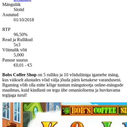
Mänguliik
Slotid
Asutatud
01/10/2018
RTP
96,50%
Read ja Rullikud
5x3
Võimalik võit
5,000
Panuse suurus
€0,01 - €5
Bobs Coffee Shop
on 5 rulliku ja 10 võiduliiniga igamehe mäng,
kus väikselt alustades võid välja jõuda päris kenakese varanduseni.
Bgaming võib olla mitte kõige tuntum mängutootja online-mängude
maailmas, kuid kindlasti on tegu ühe omanäolisema ja huvitavama
tegijaga turul!