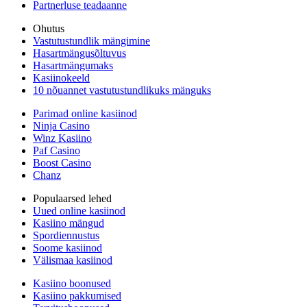
Partnerluse teadaanne
Ohutus
Vastutustundlik mängimine
Hasartmängusõltuvus
Hasartmängumaks
Kasiinokeeld
10 nõuannet vastutustundlikuks mänguks
Parimad online kasiinod
Ninja Casino
Winz Kasiino
Paf Casino
Boost Casino
Chanz
Populaarsed lehed
Uued online kasiinod
Kasiino mängud
Spordiennustus
Soome kasiinod
Välismaa kasiinod
Kasiino boonused
Kasiino pakkumised