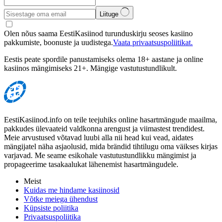
Liituge
Olen nõus saama EestiKasiinod turunduskirju seoses kasiino
pakkumiste, boonuste ja uudistega.
Vaata privaatsuspoliitikat.
Eestis peate spordile panustamiseks olema 18+ aastane ja online
kasiinos mängimiseks 21+. Mängige vastutustundlikult.
EestiKasiinod.info on teile teejuhiks online hasartmängude maailma,
pakkudes ülevaateid valdkonna arengust ja viimastest trendidest.
Meie arvustused võtavad luubi alla nii head kui vead, aidates
mängijatel näha asjaolusid, mida brändid tihtilugu oma väikses kirjas
varjavad. Me seame esikohale vastutustundlikku mängimist ja
propageerime tasakaalukat lähenemist hasartmängudele.
Meist
Kuidas me hindame kasiinosid
Võtke meiega ühendust
Küpsiste poliitika
Privaatsuspoliitika