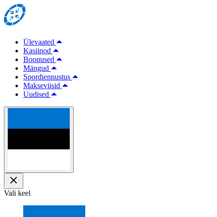
Ülevaated
Kasiinod
Boonused
Mängud
Spordiennustus
Makseviisid
Uudised
Vali keel