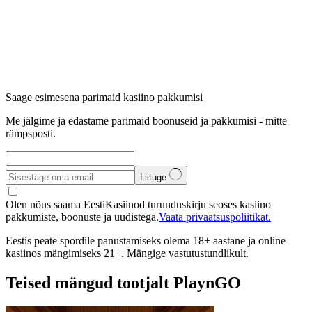
Saage esimesena parimaid kasiino pakkumisi
Me jälgime ja edastame parimaid boonuseid ja pakkumisi - mitte
rämpsposti.
Liituge
Olen nõus saama EestiKasiinod turunduskirju seoses kasiino
pakkumiste, boonuste ja uudistega.
Vaata privaatsuspoliitikat.
Eestis peate spordile panustamiseks olema 18+ aastane ja online
kasiinos mängimiseks 21+. Mängige vastutustundlikult.
Teised mängud tootjalt PlaynGO