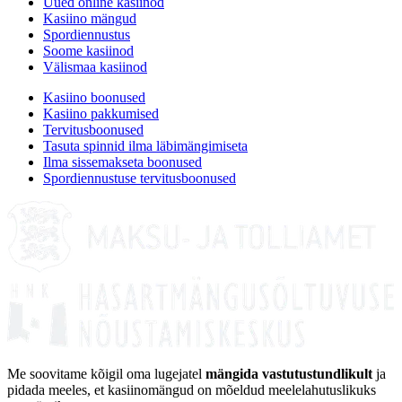
Uued online kasiinod
Kasiino mängud
Spordiennustus
Soome kasiinod
Välismaa kasiinod
Kasiino boonused
Kasiino pakkumised
Tervitusboonused
Tasuta spinnid ilma läbimängimiseta
Ilma sissemakseta boonused
Spordiennustuse tervitusboonused
Me soovitame kõigil oma lugejatel
mängida vastutustundlikult
ja
pidada meeles, et kasiinomängud on mõeldud meelelahutuslikuks