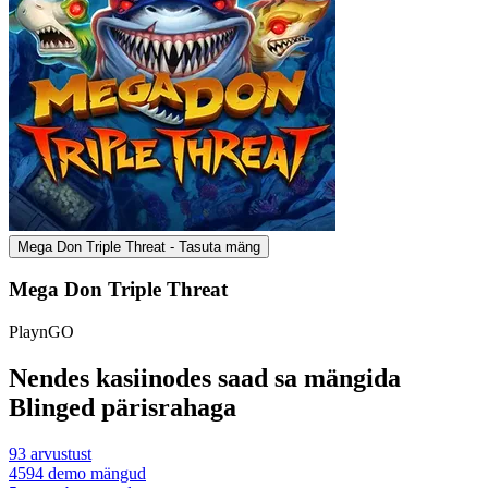
Mega Don Triple Threat - Tasuta mäng
Mega Don Triple Threat
PlaynGO
Nendes kasiinodes saad sa mängida
Blinged pärisrahaga
93
arvustust
4594
demo mängud