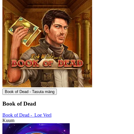
Book of Dead - Tasuta mäng
Book of Dead
Book of Dead -
Loe Veel
Kuum