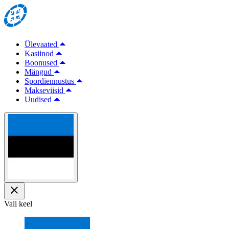
Ülevaated
Kasiinod
Boonused
Mängud
Spordiennustus
Makseviisid
Uudised
Vali keel