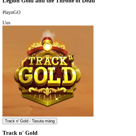
Legion Gold and the Throne of Dead
PlaynGO
Uus
Track n' Gold - Tasuta mäng
Track n' Gold