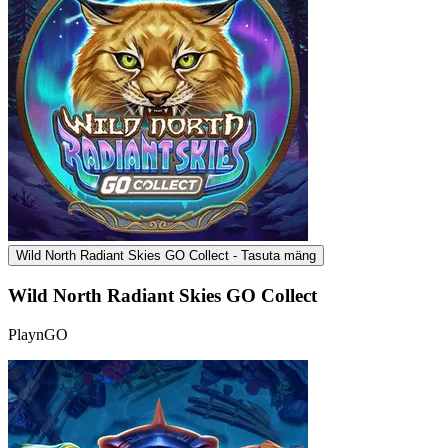
Wild North Radiant Skies GO Collect - Tasuta mäng
Wild North Radiant Skies GO Collect
PlaynGO