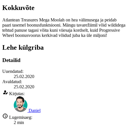
Kokkuvõte
Atlantean Treasures Mega Moolah on hea välimusega ja peidab
paari tasemel boonusfunktsiooni. Mängu tavarežiimil võid wildidega
tehtud panuse tagasi võita kuni viiesaja kordselt, kuid Progressive
Wheel boonusvoorus kerkivad võidud juba ka üle miljoni!
Lehe külgriba
Detailid
Uuendatud:
25.02.2020
Avaldatud:
25.02.2020
Kirjutas:
Daniel
Lugemisaeg:
2
min