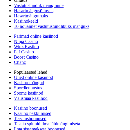
Ohutus
Vastutustundlik mängimine
Hasartmängusõltuvus
Hasartmängumaks
Kasiinokeeld
10 nõuannet vastutustundlikuks mänguks
Parimad online kasiinod
Ninja Casino
Winz Kasiino
Paf Casino
Boost Casino
Chanz
Populaarsed lehed
Uued online kasiinod
Kasiino mängud
Spordiennustus
Soome kasiinod
Välismaa kasiinod
Kasiino boonused
Kasiino pakkumised
Tervitusboonused
Tasuta spinnid ilma läbimängimiseta
Ilma sissemakseta boonused