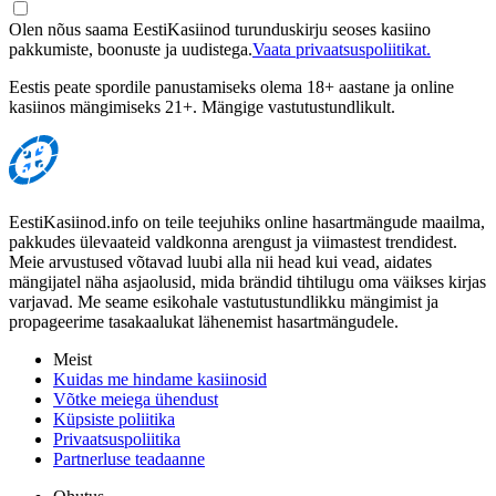
Olen nõus saama EestiKasiinod turunduskirju seoses kasiino
pakkumiste, boonuste ja uudistega.
Vaata privaatsuspoliitikat.
Eestis peate spordile panustamiseks olema 18+ aastane ja online
kasiinos mängimiseks 21+. Mängige vastutustundlikult.
EestiKasiinod.info on teile teejuhiks online hasartmängude maailma,
pakkudes ülevaateid valdkonna arengust ja viimastest trendidest.
Meie arvustused võtavad luubi alla nii head kui vead, aidates
mängijatel näha asjaolusid, mida brändid tihtilugu oma väikses kirjas
varjavad. Me seame esikohale vastutustundlikku mängimist ja
propageerime tasakaalukat lähenemist hasartmängudele.
Meist
Kuidas me hindame kasiinosid
Võtke meiega ühendust
Küpsiste poliitika
Privaatsuspoliitika
Partnerluse teadaanne