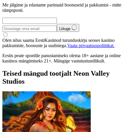
Me jälgime ja edastame parimaid boonuseid ja pakkumisi - mitte
rämpsposti.
Liituge
Olen nõus saama EestiKasiinod turunduskirju seoses kasiino
pakkumiste, boonuste ja uudistega.
Vaata privaatsuspoliitikat.
Eestis peate spordile panustamiseks olema 18+ aastane ja online
kasiinos mängimiseks 21+. Mängige vastutustundlikult.
Teised mängud tootjalt Neon Valley
Studios