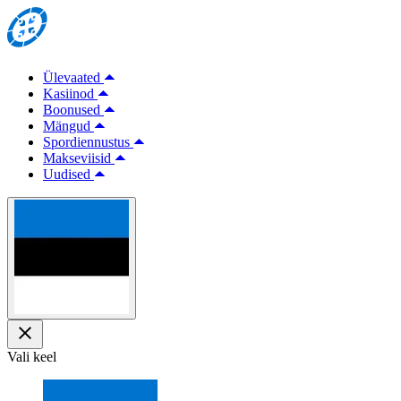
Ülevaated
Kasiinod
Boonused
Mängud
Spordiennustus
Makseviisid
Uudised
Vali keel