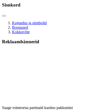
Sisukord
Kujundus ja sümbolid
Boonused
Kokkuvõte
Reklaambännerid
Saage esimesena parimaid kasiino pakkumisi