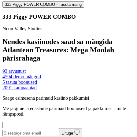
333 Piggy POWER COMBO - Tasuta mäng
333 Piggy POWER COMBO
Neon Valley Studios
Nendes kasiinodes saad sa mängida
Atlantean Treasures: Mega Moolah
pärisrahaga
93
arvustust
4594
demo mängud
5
tasuta boonused
2091
kampaaniad
Saage esimesena parimaid kasiino pakkumisi
Me jälgime ja edastame parimaid boonuseid ja pakkumisi - mitte
rämpsposti.
Liituge