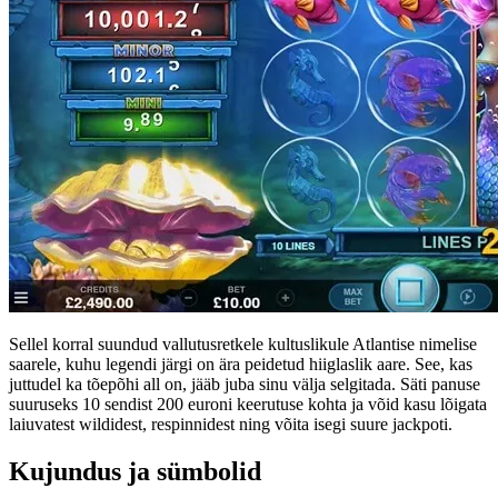
Sellel korral suundud vallutusretkele kultuslikule Atlantise nimelise
saarele, kuhu legendi järgi on ära peidetud hiiglaslik aare. See, kas
juttudel ka tõepõhi all on, jääb juba sinu välja selgitada. Säti panuse
suuruseks 10 sendist 200 euroni keerutuse kohta ja võid kasu lõigata
laiuvatest wildidest, respinnidest ning võita isegi suure jackpoti.
Kujundus ja sümbolid