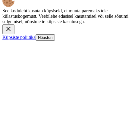
See koduleht kasutab küpsiseid, et muuta paremaks teie
külastuskogemust. Veebilehe edasisel kasutamisel või selle sõnumi
sulgemisel, nõustute te küpsiste kasutusega.
Küpsiste poliitika
Nõustun