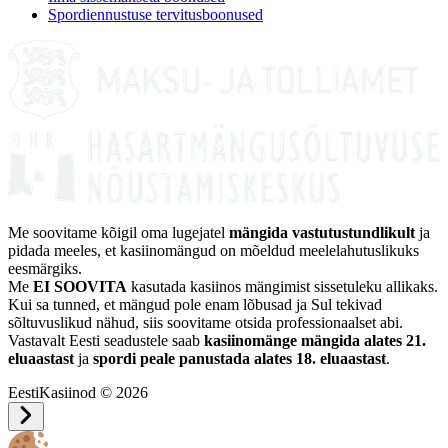
Spordiennustuse tervitusboonused
Me soovitame kõigil oma lugejatel
mängida vastutustundlikult
ja
pidada meeles, et kasiinomängud on mõeldud meelelahutuslikuks
eesmärgiks.
Me
EI SOOVITA
kasutada kasiinos mängimist sissetuleku allikaks.
Kui sa tunned, et mängud pole enam lõbusad ja Sul tekivad
sõltuvuslikud nähud, siis soovitame otsida professionaalset abi.
Vastavalt Eesti seadustele saab
kasiinomänge mängida alates 21.
eluaastast
ja
spordi peale panustada alates 18. eluaastast
.
EestiKasiinod © 2026