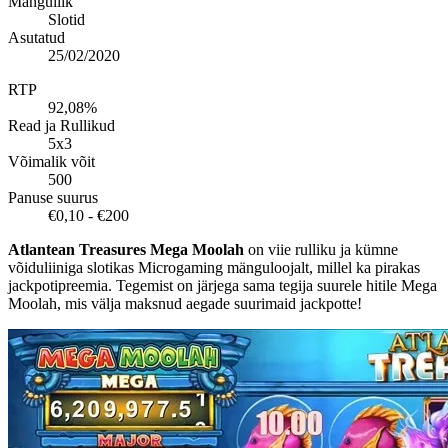
Mänguliik
Slotid
Asutatud
25/02/2020
RTP
92,08%
Read ja Rullikud
5x3
Võimalik võit
500
Panuse suurus
€0,10 - €200
Atlantean Treasures Mega Moolah
on viie rulliku ja kümne
võiduliiniga slotikas Microgaming mänguloojalt, millel ka pirakas
jackpotipreemia. Tegemist on järjega sama tegija suurele hitile Mega
Moolah, mis välja maksnud aegade suurimaid jackpotte!