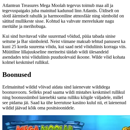
Atlantean Treasures Mega Moolah tegevus toimub maa all ja
tegevuspaigaks juba mainitud kadunud linn Atlantis. Üldiselt on
slotil äärmiselt rahulik ja harmooniline atmosfäär ning sümbolid on
sätitud mullikeste sisse. Kohtud ka vahvate mereelukate nagu
meritähe ja merihobuga.
Kui sind huvitavad vähe suuremad võidud, püüa tabada sinise
seitsme ja Bar sümboleid. Neist viimane maksab tehtud panusest ka
kuni 25 korda suurema võidu, kui saad neid võiduliinis korraga viis.
Müütiline lillajuukseline merineitsi täidab wildi ülesandeid
asendades teisi võiduliinis puuduolevaid ikoone. Wilde võid kohata
kolmel keskmisel rullikul.
Boonused
Eelmainitud wildid võivad aidata sind laienevate wildidega
boonusvooru. Selleks pead saama wildi mistahes keskmisel rullikul
ning boonussümbol laienebki sama rulliku kõigile väljadele, millel
see pidama jäi. Saad ka ühe keerutuse kasiino kulul nii, et laienenud
wildid jäävad kõik oma positsioonidele.