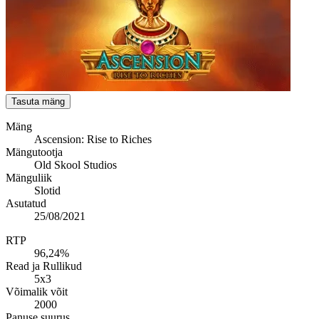
Tasuta mäng
Mäng
Ascension: Rise to Riches
Mängutootja
Old Skool Studios
Mänguliik
Slotid
Asutatud
25/08/2021
RTP
96,24%
Read ja Rullikud
5x3
Võimalik võit
2000
Panuse suurus