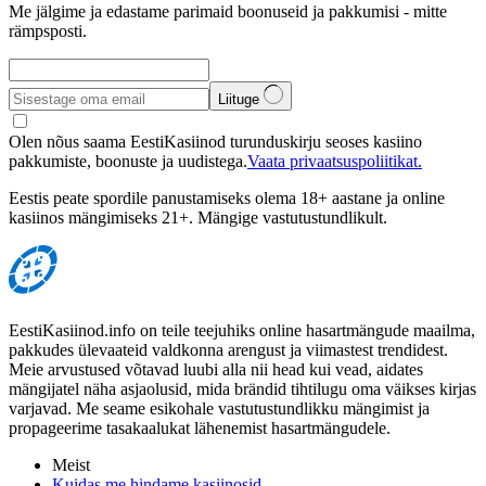
Me jälgime ja edastame parimaid boonuseid ja pakkumisi - mitte
rämpsposti.
Liituge
Olen nõus saama EestiKasiinod turunduskirju seoses kasiino
pakkumiste, boonuste ja uudistega.
Vaata privaatsuspoliitikat.
Eestis peate spordile panustamiseks olema 18+ aastane ja online
kasiinos mängimiseks 21+. Mängige vastutustundlikult.
EestiKasiinod.info on teile teejuhiks online hasartmängude maailma,
pakkudes ülevaateid valdkonna arengust ja viimastest trendidest.
Meie arvustused võtavad luubi alla nii head kui vead, aidates
mängijatel näha asjaolusid, mida brändid tihtilugu oma väikses kirjas
varjavad. Me seame esikohale vastutustundlikku mängimist ja
propageerime tasakaalukat lähenemist hasartmängudele.
Meist
Kuidas me hindame kasiinosid