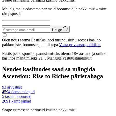
Saage esimesena parimaid kasiino pakkumisi
Me jälgime ja edastame parimaid boonuseid ja pakkumisi - mitte
rämpsposti.
Liituge
Olen nõus saama EestiKasiinod turunduskirju seoses kasiino
pakkumiste, boonuste ja uudistega.
Vaata privaatsuspoliitikat.
Eestis peate spordile panustamiseks olema 18+ aastane ja online
kasiinos mängimiseks 21+. Mängige vastutustundlikult.
Nendes kasiinodes saad sa mängida
Ascension: Rise to Riches pärisrahaga
93
arvustust
4594
demo mängud
5
tasuta boonused
2091
kampaaniad
Saage esimesena parimaid kasiino pakkumisi