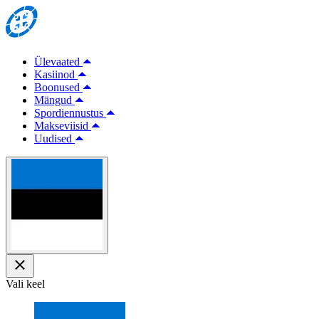
Ülevaated
Kasiinod
Boonused
Mängud
Spordiennustus
Makseviisid
Uudised
Vali keel