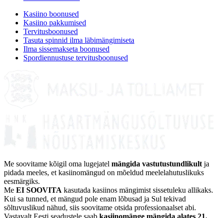
Kasiino boonused
Kasiino pakkumised
Tervitusboonused
Tasuta spinnid ilma läbimängimiseta
Ilma sissemakseta boonused
Spordiennustuse tervitusboonused
Me soovitame kõigil oma lugejatel
mängida vastutustundlikult
ja
pidada meeles, et kasiinomängud on mõeldud meelelahutuslikuks
eesmärgiks.
Me
EI SOOVITA
kasutada kasiinos mängimist sissetuleku allikaks.
Kui sa tunned, et mängud pole enam lõbusad ja Sul tekivad
sõltuvuslikud nähud, siis soovitame otsida professionaalset abi.
Vastavalt Eesti seadustele saab
kasiinomänge mängida alates 21.