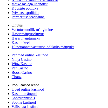
Võtke meiega ühendust
Küpsiste poliitika
Privaatsuspoliitika
Partnerluse teadaanne
Ohutus
Vastutustundlik mängimine
Hasartmängusõltuvus
Hasartmängumaks
Kasiinokeeld
10 nõuannet vastutustundlikuks mänguks
Parimad online kasiinod
Ninja Casino
Winz Kasiino
Paf Casino
Boost Casino
Chanz
Populaarsed lehed
Uued online kasiinod
Kasiino mängud
Spordiennustus
Soome kasiinod
Välismaa kasiinod