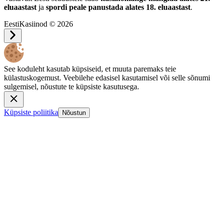
eluaastast
ja
spordi peale panustada alates 18. eluaastast
.
EestiKasiinod © 2026
See koduleht kasutab küpsiseid, et muuta paremaks teie
külastuskogemust. Veebilehe edasisel kasutamisel või selle sõnumi
sulgemisel, nõustute te küpsiste kasutusega.
Küpsiste poliitika
Nõustun