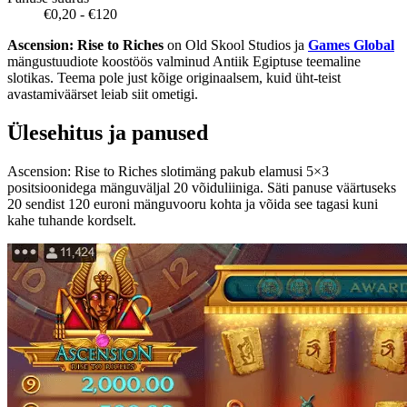
€0,20 - €120
Ascension: Rise to Riches
on Old Skool Studios ja
Games Global
mängustuudiote koostöös valminud Antiik Egiptuse teemaline
slotikas. Teema pole just kõige originaalsem, kuid üht-teist
avastamiväärset leiab siit ometigi.
Ülesehitus ja panused
Ascension: Rise to Riches slotimäng pakub elamusi 5×3
positsioonidega mänguväljal 20 võiduliiniga. Säti panuse väärtuseks
20 sendist 120 euroni mänguvooru kohta ja võida see tagasi kuni
kahe tuhande kordselt.