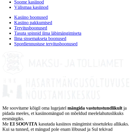
Soome kasiinod
Välismaa kasiinod
Kasiino boonused
Kasiino pakkumised
Tervitusboonused
Tasuta spinnid ilma läbimängimiseta
Ilma sissemakseta boonused
Spordiennustuse tervitusboonused
Me soovitame kõigil oma lugejatel
mängida vastutustundlikult
ja
pidada meeles, et kasiinomängud on mõeldud meelelahutuslikuks
eesmärgiks.
Me
EI SOOVITA
kasutada kasiinos mängimist sissetuleku allikaks.
Kui sa tunned, et mängud pole enam lõbusad ja Sul tekivad