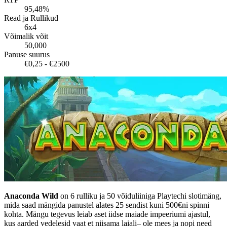
95,48%
Read ja Rullikud
6x4
Võimalik võit
50,000
Panuse suurus
€0,25 - €2500
Anaconda Wild
on 6 rulliku ja 50 võiduliiniga Playtechi slotimäng,
mida saad mängida panustel alates 25 sendist kuni 500€ni spinni
kohta. Mängu tegevus leiab aset iidse maiade impeeriumi ajastul,
kus aarded vedelesid vaat et niisama laiali– ole mees ja nopi need