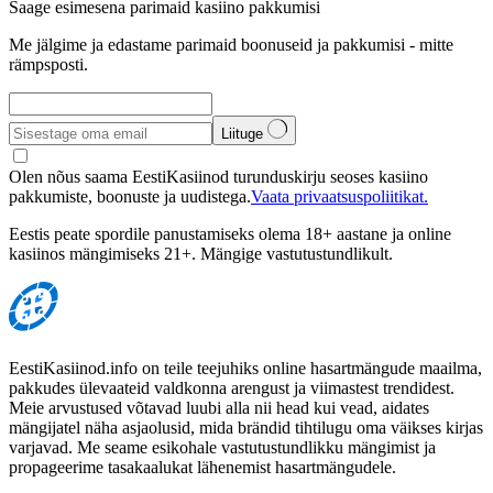
Saage esimesena parimaid kasiino pakkumisi
Me jälgime ja edastame parimaid boonuseid ja pakkumisi - mitte
rämpsposti.
Liituge
Olen nõus saama EestiKasiinod turunduskirju seoses kasiino
pakkumiste, boonuste ja uudistega.
Vaata privaatsuspoliitikat.
Eestis peate spordile panustamiseks olema 18+ aastane ja online
kasiinos mängimiseks 21+. Mängige vastutustundlikult.
EestiKasiinod.info on teile teejuhiks online hasartmängude maailma,
pakkudes ülevaateid valdkonna arengust ja viimastest trendidest.
Meie arvustused võtavad luubi alla nii head kui vead, aidates
mängijatel näha asjaolusid, mida brändid tihtilugu oma väikses kirjas
varjavad. Me seame esikohale vastutustundlikku mängimist ja
propageerime tasakaalukat lähenemist hasartmängudele.