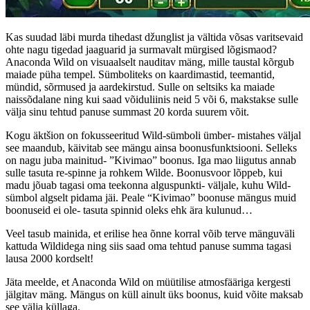
Kas suudad läbi murda tihedast džunglist ja vältida võsas varitsevaid
ohte nagu tigedad jaaguarid ja surmavalt mürgised lõgismaod?
Anaconda Wild on visuaalselt nauditav mäng, mille taustal kõrgub
maiade püha tempel. Sümboliteks on kaardimastid, teemantid,
mündid, sõrmused ja aardekirstud. Sulle on seltsiks ka maiade
naissõdalane ning kui saad võiduliinis neid 5 või 6, makstakse sulle
välja sinu tehtud panuse summast 20 korda suurem võit.
Kogu äktšion on fokusseeritud Wild-sümboli ümber- mistahes väljal
see maandub, käivitab see mängu ainsa boonusfunktsiooni. Selleks
on nagu juba mainitud- ”Kivimao” boonus. Iga mao liigutus annab
sulle tasuta re-spinne ja rohkem Wilde. Boonusvoor lõppeb, kui
madu jõuab tagasi oma teekonna alguspunkti- väljale, kuhu Wild-
sümbol algselt pidama jäi. Peale “Kivimao” boonuse mängus muid
boonuseid ei ole- tasuta spinnid oleks ehk ära kulunud…
Veel tasub mainida, et erilise hea õnne korral võib terve mänguväli
kattuda Wildidega ning siis saad oma tehtud panuse summa tagasi
lausa 2000 kordselt!
Jäta meelde, et Anaconda Wild on müütilise atmosfääriga kergesti
jälgitav mäng. Mängus on küll ainult üks boonus, kuid võite maksab
see välja küllaga.