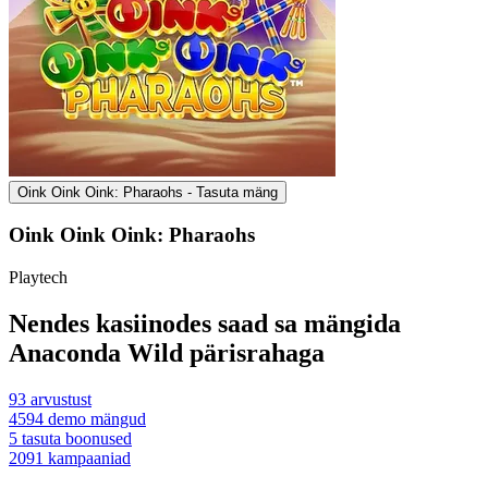
Oink Oink Oink: Pharaohs - Tasuta mäng
Oink Oink Oink: Pharaohs
Playtech
Nendes kasiinodes saad sa mängida
Anaconda Wild pärisrahaga
93
arvustust
4594
demo mängud
5
tasuta boonused
2091
kampaaniad