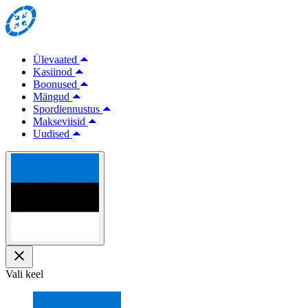
Ülevaated
Kasiinod
Boonused
Mängud
Spordiennustus
Makseviisid
Uudised
Vali keel