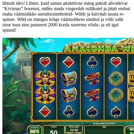
lihtsalt üles! Lihtne, kuid samas atraktiivne mäng pakub ahvatlevat
“Kivimao” boonust, milles madu vingerdab rullikutel ja jätab endast
maha väärtuslikke asendussümboleid- Wilde ja käivitab tasuta re-
spinne. Wild on mängus kõige väärtuslikem sümbol ja võib sulle
sisse tuua sinu panusest 2000 korda suurema võidu- ja nii igal
spinnil!