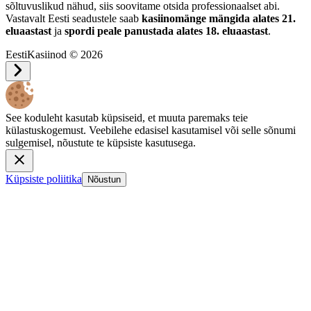
sõltuvuslikud nähud, siis soovitame otsida professionaalset abi.
Vastavalt Eesti seadustele saab
kasiinomänge mängida alates 21.
eluaastast
ja
spordi peale panustada alates 18. eluaastast
.
EestiKasiinod © 2026
See koduleht kasutab küpsiseid, et muuta paremaks teie
külastuskogemust. Veebilehe edasisel kasutamisel või selle sõnumi
sulgemisel, nõustute te küpsiste kasutusega.
Küpsiste poliitika
Nõustun