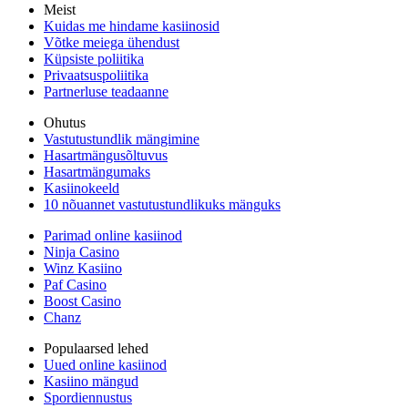
Meist
Kuidas me hindame kasiinosid
Võtke meiega ühendust
Küpsiste poliitika
Privaatsuspoliitika
Partnerluse teadaanne
Ohutus
Vastutustundlik mängimine
Hasartmängusõltuvus
Hasartmängumaks
Kasiinokeeld
10 nõuannet vastutustundlikuks mänguks
Parimad online kasiinod
Ninja Casino
Winz Kasiino
Paf Casino
Boost Casino
Chanz
Populaarsed lehed
Uued online kasiinod
Kasiino mängud
Spordiennustus