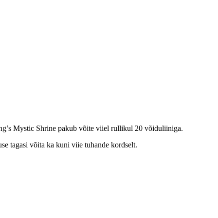
’s Mystic Shrine pakub võite viiel rullikul 20 võiduliiniga.
e tagasi võita ka kuni viie tuhande kordselt.