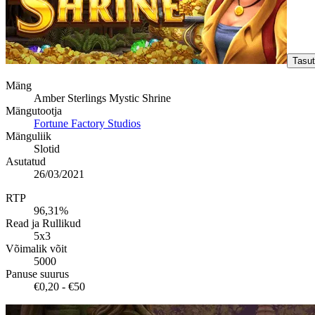
Tasu
Mäng
Amber Sterlings Mystic Shrine
Mängutootja
Fortune Factory Studios
Mänguliik
Slotid
Asutatud
26/03/2021
RTP
96,31%
Read ja Rullikud
5x3
Võimalik võit
5000
Panuse suurus
€0,20 - €50