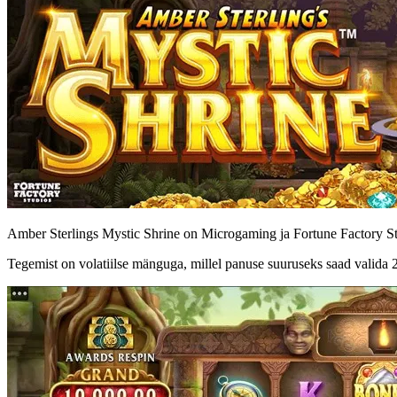
Amber Sterlings Mystic Shrine on Microgaming ja Fortune Factory Studi
Tegemist on volatiilse mänguga, millel panuse suuruseks saad valida 2