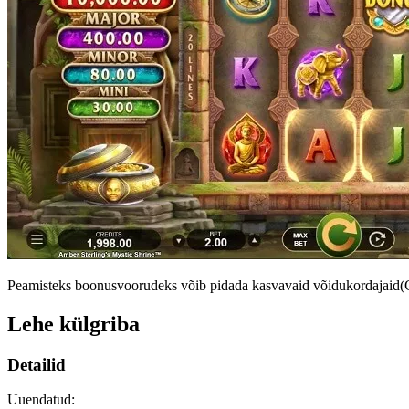
Peamisteks boonusvoorudeks võib pidada kasvavaid võidukordajaid(Gr
Lehe külgriba
Detailid
Uuendatud: