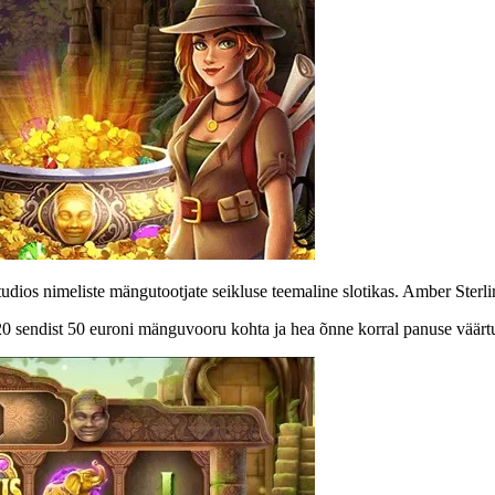
os nimeliste mängutootjate seikluse teemaline slotikas. Amber Sterling
0 sendist 50 euroni mänguvooru kohta ja hea õnne korral panuse väärtus