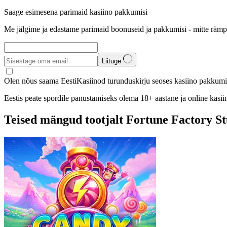
Saage esimesena parimaid kasiino pakkumisi
Me jälgime ja edastame parimaid boonuseid ja pakkumisi - mitte rämp
Liituge
Olen nõus saama EestiKasiinod turunduskirju seoses kasiino pakkumis
Eestis peate spordile panustamiseks olema 18+ aastane ja online kasi
Teised mängud tootjalt Fortune Factory St