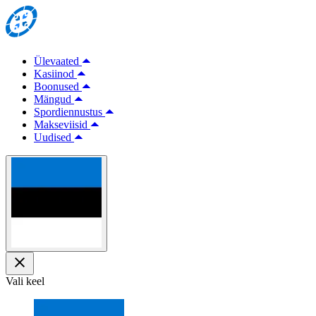
Ülevaated
Kasiinod
Boonused
Mängud
Spordiennustus
Makseviisid
Uudised
Vali keel