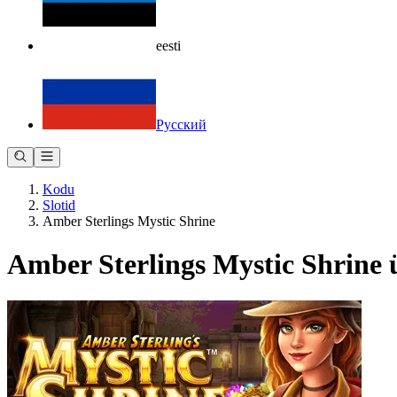
eesti
Русский
Kodu
Slotid
Amber Sterlings Mystic Shrine
Amber Sterlings Mystic Shrine 