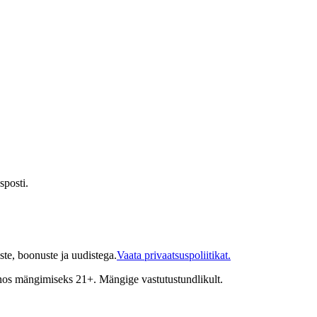
sposti.
te, boonuste ja uudistega.
Vaata privaatsuspoliitikat.
inos mängimiseks 21+. Mängige vastutustundlikult.