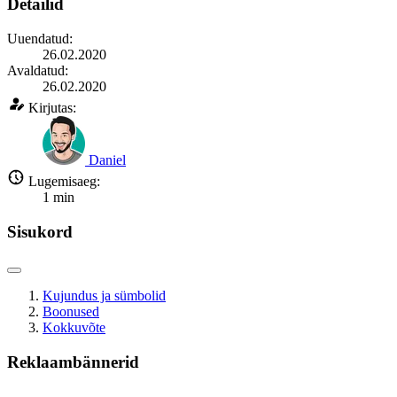
Detailid
Uuendatud:
26.02.2020
Avaldatud:
26.02.2020
Kirjutas:
Daniel
Lugemisaeg:
1
min
Sisukord
Kujundus ja sümbolid
Boonused
Kokkuvõte
Reklaambännerid