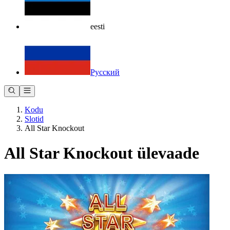
eesti
Русский
Kodu
Slotid
All Star Knockout
All Star Knockout ülevaade