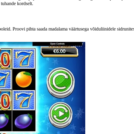
 tuhande kordselt.
eid. Proovi pihta saada madalama väärtusega võiduliinidele sidrunitest, p