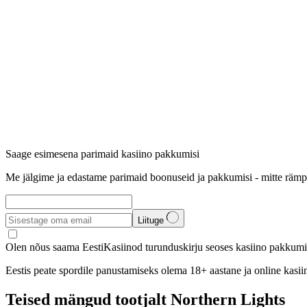
Saage esimesena parimaid kasiino pakkumisi
Me jälgime ja edastame parimaid boonuseid ja pakkumisi - mitte rämp
Liituge
Olen nõus saama EestiKasiinod turunduskirju seoses kasiino pakkumis
Eestis peate spordile panustamiseks olema 18+ aastane ja online kasi
Teised mängud tootjalt Northern Lights