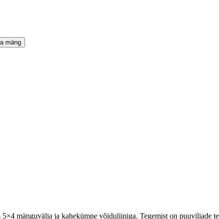
ta mäng
 5×4 mänguvälja ja kahekümne võiduliiniga. Tegemist on puuviljade te