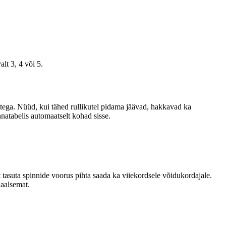
lt 3, 4 või 5.
estega. Nüüd, kui tähed rullikutel pidama jäävad, hakkavad ka
natabelis automaatselt kohad sisse.
tasuta spinnide voorus pihta saada ka viiekordsele võidukordajale.
naalsemat.