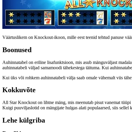
Väärtuslikem on Knockout-ikoon, mille eest teenid tehtud panuse väärtu
Boonused
Auhinnatabel on eriline lisafunktsioon, mis asub mänguväljast madalama
auhinnatabeli väljad samamoodi tähekestega täituma. Kui auhinnatabel 
Kui üks või rohkem auhinnatabeli välja saab omale vähemalt viis tähe
Kokkuvõte
All Star Knockout on lihtne mäng, mis meenutab pisut vanemat tüüpi p
Kuigi puuviljaslotid on mängijate hulgas alati populaarsed, siis selle
Lehe külgriba