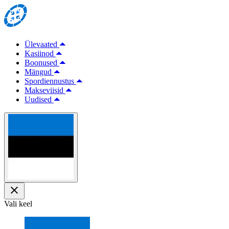
Ülevaated
Kasiinod
Boonused
Mängud
Spordiennustus
Makseviisid
Uudised
Vali keel