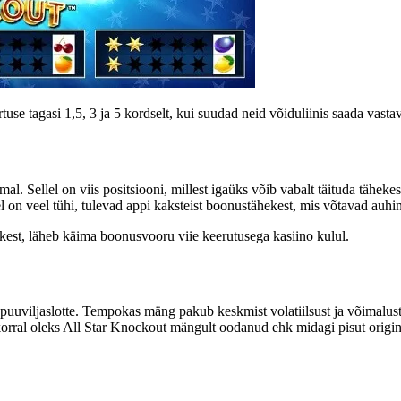
se tagasi 1,5, 3 ja 5 kordselt, kui suudad neid võiduliinis saada vastava
l. Sellel on viis positsiooni, millest igaüks võib vabalt täituda tähek
on veel tühi, tulevad appi kaksteist boonustähekest, mis võtavad auhin
kest, läheb käima boonusvooru viie keerutusega kasiino kulul.
uuviljaslotte. Tempokas mäng pakub keskmist volatiilsust ja võimalust 
l korral oleks All Star Knockout mängult oodanud ehk midagi pisut origi