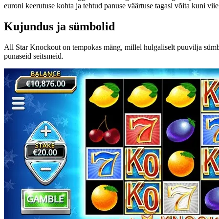
euroni keerutuse kohta ja tehtud panuse väärtuse tagasi võita kuni viie
Kujundus ja sümbolid
All Star Knockout on tempokas mäng, millel hulgaliselt puuvilja sümbol
punaseid seitsmeid.