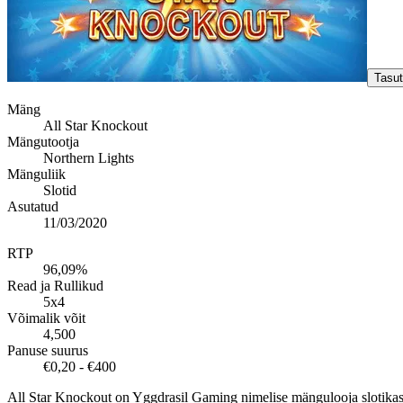
Tasu
Mäng
All Star Knockout
Mängutootja
Northern Lights
Mänguliik
Slotid
Asutatud
11/03/2020
RTP
96,09%
Read ja Rullikud
5x4
Võimalik võit
4,500
Panuse suurus
€0,20 - €400
All Star Knockout on Yggdrasil Gaming nimelise mängulooja slotikas