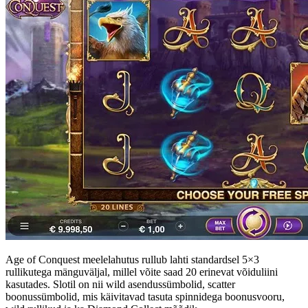
Age of Conquest meelelahutus rullub lahti standardsel 5×3
rullikutega mänguväljal, millel võite saad 20 erinevat võiduliini
kasutades. Slotil on nii wild asendussümbolid, scatter
boonussümbolid, mis käivitavad tasuta spinnidega boonusvooru,