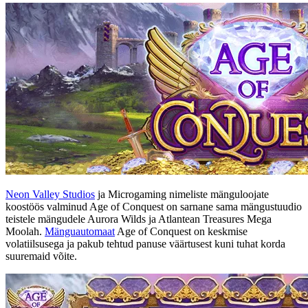
Neon Valley Studios
ja Microgaming nimeliste mänguloojate
koostöös valminud Age of Conquest on sarnane sama mängustuudio
teistele mängudele Aurora Wilds ja Atlantean Treasures Mega
Moolah.
Mänguautomaat
Age of Conquest on keskmise
volatiilsusega ja pakub tehtud panuse väärtusest kuni tuhat korda
suuremaid võite.