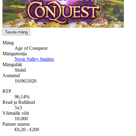
Tasuta mäng
Mäng
Age of Conquest
Mängutootja
Neon Valley Studios
Mänguliik
Slotid
Asutatud
16/06/2020
RTP
96,14%
Read ja Rullikud
5x3
Võimalik võit
10,000
Panuse suurus
€0,20 - €200