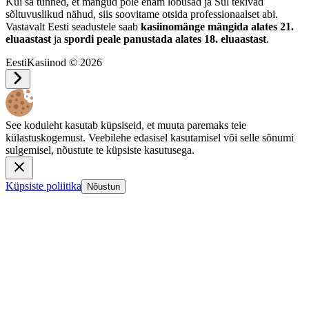
Kui sa tunned, et mängud pole enam lõbusad ja Sul tekivad
sõltuvuslikud nähud, siis soovitame otsida professionaalset abi.
Vastavalt Eesti seadustele saab
kasiinomänge mängida alates 21.
eluaastast
ja
spordi peale panustada alates 18. eluaastast
.
EestiKasiinod © 2026
See koduleht kasutab küpsiseid, et muuta paremaks teie
külastuskogemust. Veebilehe edasisel kasutamisel või selle sõnumi
sulgemisel, nõustute te küpsiste kasutusega.
Küpsiste poliitika
Nõustun