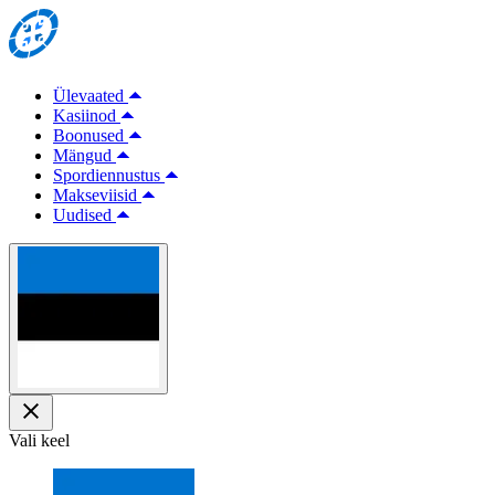
Ülevaated
Kasiinod
Boonused
Mängud
Spordiennustus
Makseviisid
Uudised
Vali keel