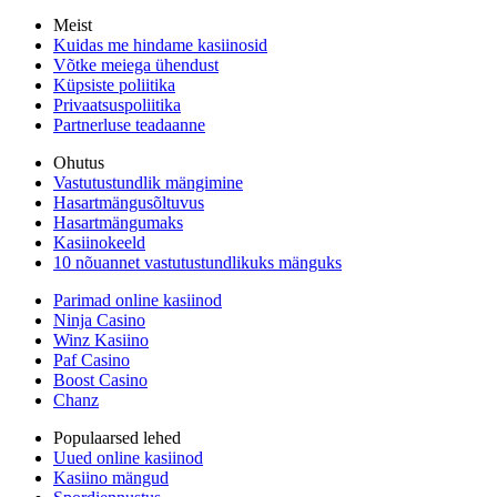
Meist
Kuidas me hindame kasiinosid
Võtke meiega ühendust
Küpsiste poliitika
Privaatsuspoliitika
Partnerluse teadaanne
Ohutus
Vastutustundlik mängimine
Hasartmängusõltuvus
Hasartmängumaks
Kasiinokeeld
10 nõuannet vastutustundlikuks mänguks
Parimad online kasiinod
Ninja Casino
Winz Kasiino
Paf Casino
Boost Casino
Chanz
Populaarsed lehed
Uued online kasiinod
Kasiino mängud