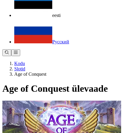
eesti
Русский
Kodu
Slotid
Age of Conquest
Age of Conquest ülevaade