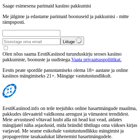
Saage esimesena parimaid kasiino pakkumisi
Me jälgime ja edastame parimaid boonuseid ja pakkumisi - mitte
rämpsposti.
Liituge
Olen nõus saama EestiKasiinod turunduskirju seoses kasiino
pakkumiste, boonuste ja uudistega.
Vaata privaatsuspoliitikat.
Eestis peate spordile panustamiseks olema 18+ aastane ja online
kasiinos mängimiseks 21+. Mängige vastutustundlikult.
EestiKasiinod.info on teile teejuhiks online hasartmängude maailma,
pakkudes ülevaateid valdkonna arengust ja viimastest trendidest.
Meie arvustused võtavad luubi alla nii head kui vead, aidates
mängijatel näha asjaolusid, mida brändid tihtilugu oma väikses kirjas
varjavad. Me seame esikohale vastutustundlikku mängimist ja
propageerime tasakaalukat lähenemist hasartmängudele.