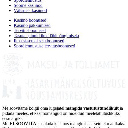
Spordiennustus
Soome kasiinod
Välismaa kasiinod
Kasiino boonused
Kasiino pakkumised
Tervitusboonused
Tasuta spinnid ilma läbimängimiseta
Ilma sissemakseta boonused
Spordiennustuse tervitusboonused
Me soovitame kõigil oma lugejatel
mängida vastutustundlikult
ja
pidada meeles, et kasiinomängud on mõeldud meelelahutuslikuks
eesmärgiks.
Me
EI SOOVITA
kasutada kasiinos mängimist sissetuleku allikaks.