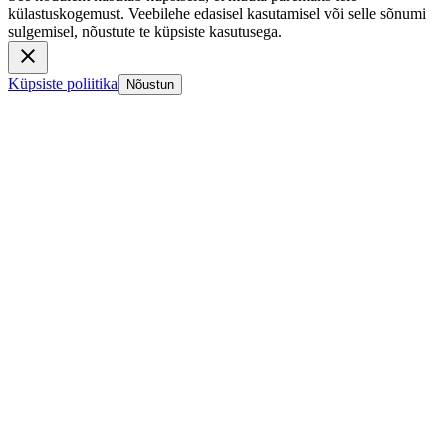
külastuskogemust. Veebilehe edasisel kasutamisel või selle sõnumi
sulgemisel, nõustute te küpsiste kasutusega.
Küpsiste poliitika
Nõustun