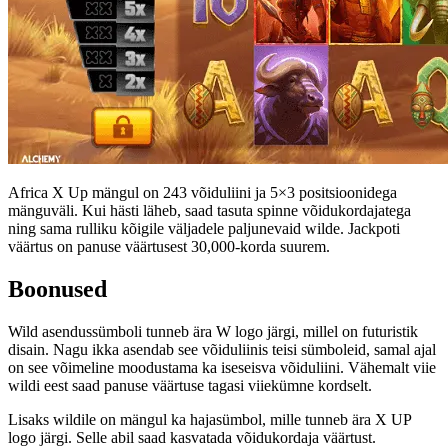
Africa X Up mängul on 243 võiduliini ja 5×3 positsioonidega
mänguväli. Kui hästi läheb, saad tasuta spinne võidukordajatega
ning sama rulliku kõigile väljadele paljunevaid wilde. Jackpoti
väärtus on panuse väärtusest 30,000-korda suurem.
Boonused
Wild asendussümboli tunneb ära W logo järgi, millel on futuristik
disain. Nagu ikka asendab see võiduliinis teisi sümboleid, samal ajal
on see võimeline moodustama ka iseseisva võiduliini. Vähemalt viie
wildi eest saad panuse väärtuse tagasi viiekümne kordselt.
Lisaks wildile on mängul ka hajasümbol, mille tunneb ära X UP
logo järgi. Selle abil saad kasvatada võidukordaja väärtust.