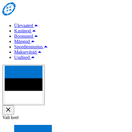
Ülevaated
Kasiinod
Boonused
Mängud
Spordiennustus
Makseviisid
Uudised
Vali keel