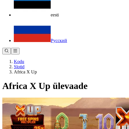
eesti
Русский
Kodu
Slotid
Africa X Up
Africa X Up ülevaade