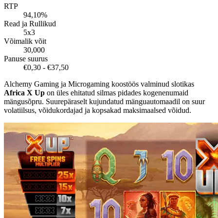
RTP
94,10%
Read ja Rullikud
5x3
Võimalik võit
30,000
Panuse suurus
€0,30 - €37,50
Alchemy Gaming ja Microgaming koostöös valminud slotikas
Africa X Up
on üles ehitatud silmas pidades kogenenumaid
mängusõpru. Suurepäraselt kujundatud mänguautomaadil on suur
volatiilsus, võidukordajad ja kopsakad maksimaalsed võidud.