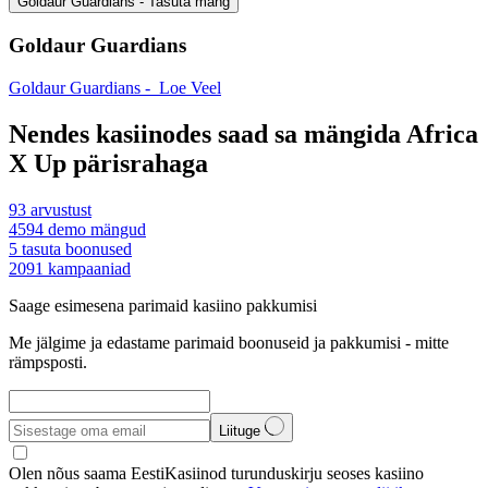
Goldaur Guardians - Tasuta mäng
Goldaur Guardians
Goldaur Guardians -
Loe Veel
Nendes kasiinodes saad sa mängida Africa
X Up pärisrahaga
93
arvustust
4594
demo mängud
5
tasuta boonused
2091
kampaaniad
Saage esimesena parimaid kasiino pakkumisi
Me jälgime ja edastame parimaid boonuseid ja pakkumisi - mitte
rämpsposti.
Liituge
Olen nõus saama EestiKasiinod turunduskirju seoses kasiino