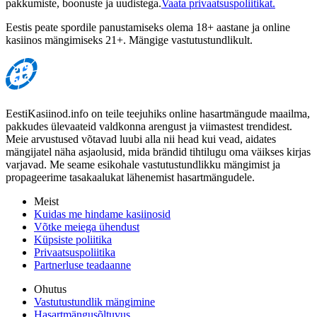
pakkumiste, boonuste ja uudistega.
Vaata privaatsuspoliitikat.
Eestis peate spordile panustamiseks olema 18+ aastane ja online
kasiinos mängimiseks 21+. Mängige vastutustundlikult.
EestiKasiinod.info on teile teejuhiks online hasartmängude maailma,
pakkudes ülevaateid valdkonna arengust ja viimastest trendidest.
Meie arvustused võtavad luubi alla nii head kui vead, aidates
mängijatel näha asjaolusid, mida brändid tihtilugu oma väikses kirjas
varjavad. Me seame esikohale vastutustundlikku mängimist ja
propageerime tasakaalukat lähenemist hasartmängudele.
Meist
Kuidas me hindame kasiinosid
Võtke meiega ühendust
Küpsiste poliitika
Privaatsuspoliitika
Partnerluse teadaanne
Ohutus
Vastutustundlik mängimine
Hasartmängusõltuvus