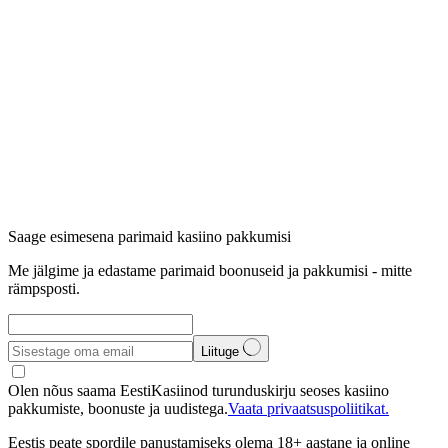
Saage esimesena parimaid kasiino pakkumisi
Me jälgime ja edastame parimaid boonuseid ja pakkumisi - mitte
rämpsposti.
Liituge
Olen nõus saama EestiKasiinod turunduskirju seoses kasiino
pakkumiste, boonuste ja uudistega.
Vaata privaatsuspoliitikat.
Eestis peate spordile panustamiseks olema 18+ aastane ja online