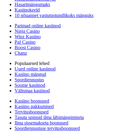
Hasartmängumaks
Kasiinokeeld
10 nõuannet vastutustundlikuks mänguks
Parimad online kasiinod
Ninja Casino
Winz Kasiino
Paf Casino
Boost Casino
Chanz
Populaarsed lehed
Uued online kasiinod
Kasiino mängud
Spordiennustus
Soome kasiinod
Välismaa kasiinod
Kasiino boonused
Kasiino pakkumised
Tervitusboonused
Tasuta spinnid ilma läbimängimiseta
Ilma sissemakseta boonused
Spordiennustuse tervitusboonused