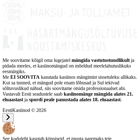
Me soovitame kõigil oma lugejatel
mängida vastutustundlikult
ja
pidada meeles, et kasiinomängud on mõeldud meelelahutuslikuks
eesmärgiks.
Me
EI SOOVITA
kasutada kasiinos mängimist sissetuleku allikaks.
Kui sa tunned, et mängud pole enam lõbusad ja Sul tekivad
sõltuvuslikud nähud, siis soovitame otsida professionaalset abi.
Vastavalt Eesti seadustele saab
kasiinomänge mängida alates 21.
eluaastast
ja
spordi peale panustada alates 18. eluaastast
.
EestiKasiinod © 2026
See koduleht kasutab küpsiseid, et muuta paremaks teie