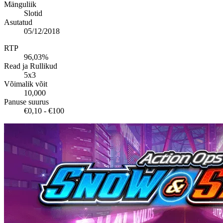
Mänguliik
Slotid
Asutatud
05/12/2018
RTP
96,03%
Read ja Rullikud
5x3
Võimalik võit
10,000
Panuse suurus
€0,10 - €100