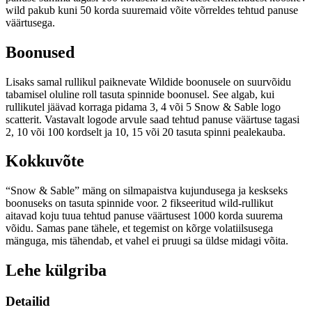
wild pakub kuni 50 korda suuremaid võite võrreldes tehtud panuse
väärtusega.
Boonused
Lisaks samal rullikul paiknevate Wildide boonusele on suurvõidu
tabamisel oluline roll tasuta spinnide boonusel. See algab, kui
rullikutel jäävad korraga pidama 3, 4 või 5 Snow & Sable logo
scatterit. Vastavalt logode arvule saad tehtud panuse väärtuse tagasi
2, 10 või 100 kordselt ja 10, 15 või 20 tasuta spinni pealekauba.
Kokkuvõte
“Snow & Sable” mäng on silmapaistva kujundusega ja keskseks
boonuseks on tasuta spinnide voor. 2 fikseeritud wild-rullikut
aitavad koju tuua tehtud panuse väärtusest 1000 korda suurema
võidu. Samas pane tähele, et tegemist on kõrge volatiilsusega
mänguga, mis tähendab, et vahel ei pruugi sa üldse midagi võita.
Lehe külgriba
Detailid