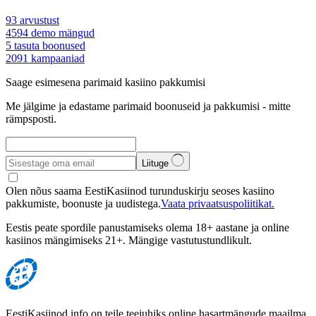
93
arvustust
4594
demo mängud
5
tasuta boonused
2091
kampaaniad
Saage esimesena parimaid kasiino pakkumisi
Me jälgime ja edastame parimaid boonuseid ja pakkumisi - mitte
rämpsposti.
Liituge
Olen nõus saama EestiKasiinod turunduskirju seoses kasiino
pakkumiste, boonuste ja uudistega.
Vaata privaatsuspoliitikat.
Eestis peate spordile panustamiseks olema 18+ aastane ja online
kasiinos mängimiseks 21+. Mängige vastutustundlikult.
EestiKasiinod.info on teile teejuhiks online hasartmängude maailma,