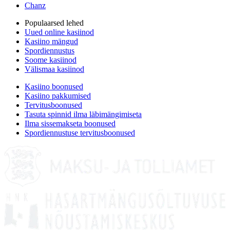
Chanz
Populaarsed lehed
Uued online kasiinod
Kasiino mängud
Spordiennustus
Soome kasiinod
Välismaa kasiinod
Kasiino boonused
Kasiino pakkumised
Tervitusboonused
Tasuta spinnid ilma läbimängimiseta
Ilma sissemakseta boonused
Spordiennustuse tervitusboonused