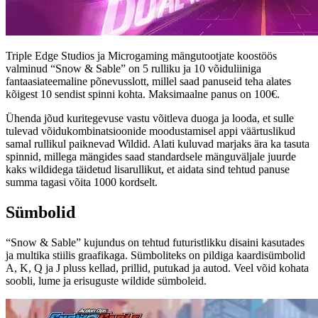
Triple Edge Studios ja Microgaming mängutootjate koostöös
valminud “Snow & Sable” on 5 rulliku ja 10 võiduliiniga
fantaasiateemaline põnevusslott, millel saad panuseid teha alates
kõigest 10 sendist spinni kohta. Maksimaalne panus on 100€.
Ühenda jõud kuritegevuse vastu võitleva duoga ja looda, et sulle
tulevad võidukombinatsioonide moodustamisel appi väärtuslikud
samal rullikul paiknevad Wildid. Alati kuluvad marjaks ära ka tasuta
spinnid, millega mängides saad standardsele mänguväljale juurde
kaks wildidega täidetud lisarullikut, et aidata sind tehtud panuse
summa tagasi võita 1000 kordselt.
Sümbolid
“Snow & Sable” kujundus on tehtud futuristlikku disaini kasutades
ja multika stiilis graafikaga. Sümboliteks on pildiga kaardisümbolid
A, K, Q ja J pluss kellad, prillid, putukad ja autod. Veel võid kohata
soobli, lume ja erisuguste wildide sümboleid.