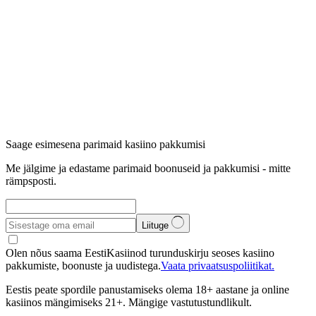
Saage esimesena parimaid kasiino pakkumisi
Me jälgime ja edastame parimaid boonuseid ja pakkumisi - mitte
rämpsposti.
Liituge
Olen nõus saama EestiKasiinod turunduskirju seoses kasiino
pakkumiste, boonuste ja uudistega.
Vaata privaatsuspoliitikat.
Eestis peate spordile panustamiseks olema 18+ aastane ja online
kasiinos mängimiseks 21+. Mängige vastutustundlikult.