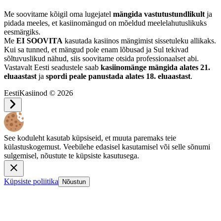
Me soovitame kõigil oma lugejatel
mängida vastutustundlikult
ja
pidada meeles, et kasiinomängud on mõeldud meelelahutuslikuks
eesmärgiks.
Me
EI SOOVITA
kasutada kasiinos mängimist sissetuleku allikaks.
Kui sa tunned, et mängud pole enam lõbusad ja Sul tekivad
sõltuvuslikud nähud, siis soovitame otsida professionaalset abi.
Vastavalt Eesti seadustele saab
kasiinomänge mängida alates 21.
eluaastast
ja
spordi peale panustada alates 18. eluaastast
.
EestiKasiinod © 2026
See koduleht kasutab küpsiseid, et muuta paremaks teie
külastuskogemust. Veebilehe edasisel kasutamisel või selle sõnumi
sulgemisel, nõustute te küpsiste kasutusega.
Küpsiste poliitika
Nõustun