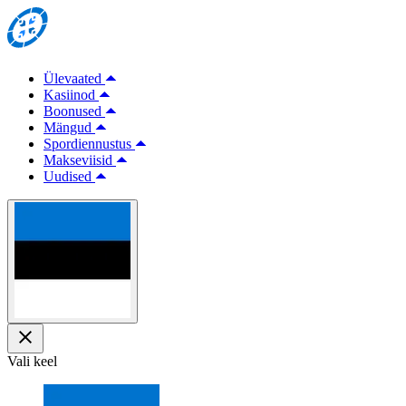
Ülevaated
Kasiinod
Boonused
Mängud
Spordiennustus
Makseviisid
Uudised
Vali keel