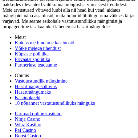
pakkudes ülevaateid valdkonna arengust ja viimastest trendidest.
Meie arvustused võtavad luubi alla nii head kui vead, aidates
mängijatel näha asjaolusid, mida brändid tihtilugu oma väikses kirjas
varjavad. Me seame esikohale vastutustundlikku mängimist ja
propageerime tasakaalukat lähenemist hasartmängudele.
Meist
Kuidas me hindame kasiinosid
Võtke meiega ühendust
Küpsiste poliitika
Privaatsuspoliitika
Partnerluse teadaanne
Ohutus
Vastutustundlik mängimine
Hasartmängusõltuvus
Hasartmängumaks
Kasiinokeeld
10 nõuannet vastutustundlikuks mänguks
Parimad online kasiinod
Ninja Casino
Winz Kasiino
Paf Casino
Boost Casino