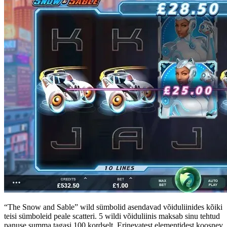
“The Snow and Sable” wild sümbolid asendavad võiduliinides kõiki
teisi sümboleid peale scatteri. 5 wildi võiduliinis maksab sinu tehtud
panuse summa tagasi 100 kordselt. Erinevatest elementidest koosnev