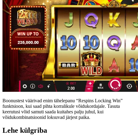
Boonustest väärivad enim tähelepanu “Respins Locking Win”
funktsioon, kui saad pihta korralikule võidukordajale. Tasuta
keerutusi võid samuti saada kuitahes palju juhul, kui
võidukombinatsioonid loksuvad järjest paika.
Lehe külgriba