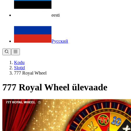
eesti
Русский
Kodu
Slotid
777 Royal Wheel
777 Royal Wheel ülevaade