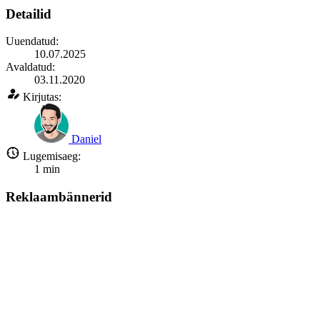
Detailid
Uuendatud:
10.07.2025
Avaldatud:
03.11.2020
Kirjutas:
Daniel
Lugemisaeg:
1
min
Reklaambännerid