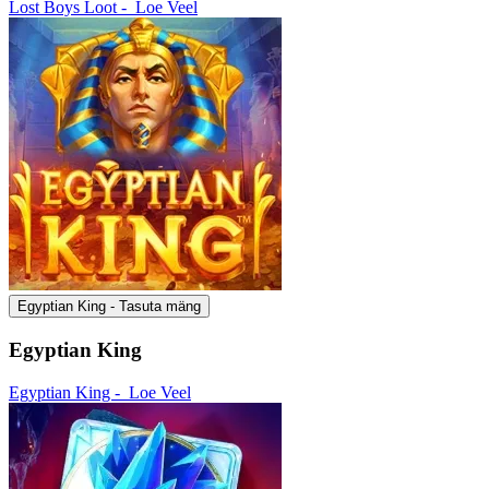
Lost Boys Loot -
Loe Veel
Egyptian King - Tasuta mäng
Egyptian King
Egyptian King -
Loe Veel