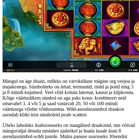
Mängul on äge disain, milleks on värviküllane mägine org veejoa ja
majakestega. Sümboliteks on ärtud, teemantid, ristid ja potid ning 3
ja 8 mündi kujutised. Veel võid kohata laternat, kaussi ja kilpkonna.
Kõige väärtuslikem sümbol on aga paks konn- kombineeri neid
omavahel 3, 4 või 5 ja saad vastavalt 20, 50 või 100 mündi
väärtusega võrdse võidusumma. Wild-asendussümbol draakon
asendab kõiki teisi sümboleid peale scatteri.
Üheks lahedaks lisaboonuseks on maagilised draakonid, mis võivad
mänguväljal ilmuda mistahes ajahetkel ja lisada lauale kuni 8
asendussümbol-wildi juurde. Määra panuse suuruseks 30sendist