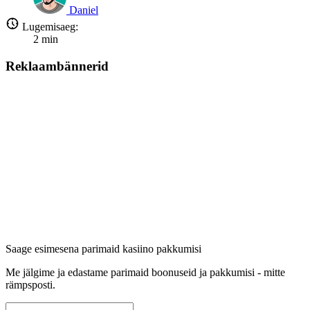
Daniel
Lugemisaeg:
2
min
Reklaambännerid
Saage esimesena parimaid kasiino pakkumisi
Me jälgime ja edastame parimaid boonuseid ja pakkumisi - mitte
rämpsposti.