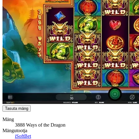
Tasuta mäng
Mäng
3888 Ways of the Dragon
Mängutootja
iSoftBet