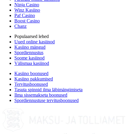
Ninja Casino
Winz Kasiino
Paf Casino
Boost Casino
Chanz
Populaarsed lehed
Uued online kasiinod
Kasiino mängud
Spordiennustus
Soome kasiinod
Välismaa kasiinod
Kasiino boonused
Kasiino pakkumised
Tervitusboonused
Tasuta spinnid ilma läbimängimiseta
Ilma sissemakseta boonused
Spordiennustuse tervitusboonused