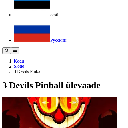
eesti
Русский
Kodu
Slotid
3 Devils Pinball
3 Devils Pinball ülevaade