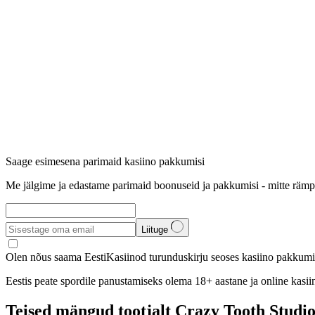
Saage esimesena parimaid kasiino pakkumisi
Me jälgime ja edastame parimaid boonuseid ja pakkumisi - mitte rämp
Liituge
Olen nõus saama EestiKasiinod turunduskirju seoses kasiino pakkumis
Eestis peate spordile panustamiseks olema 18+ aastane ja online kasi
Teised mängud tootjalt Crazy Tooth Studi