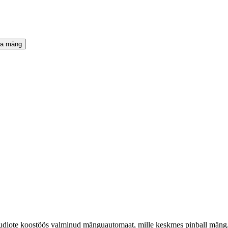
ta mäng
iote koostöös valminud mänguautomaat, mille keskmes pinball mäng. H