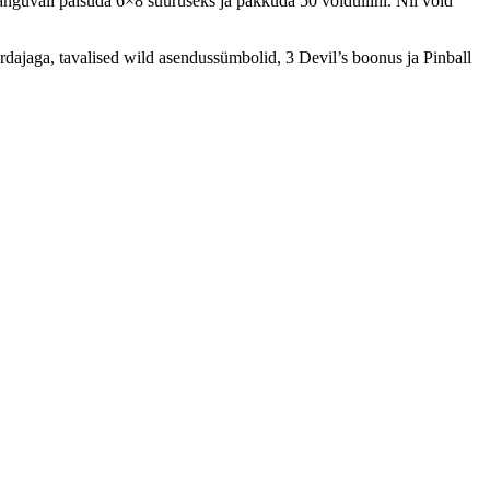
änguväli paisuda 6×8 suuruseks ja pakkuda 50 võiduliini. Nii võid
dajaga, tavalised wild asendussümbolid, 3 Devil’s boonus ja Pinball