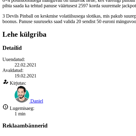
6×4 positsioonidega mänguväli on tuttavlik neile, kes varemgi pinbal
pihta saada ka tehtud panuse väärtusest 2597 korda suuremale jackpot
3 Devils Pinball on keskmise volatiilsusega slotikas, mis pakub suur
boonus. Panuse suuruseks saad valida 20 sendist 50 euroni mänguvoo
Lehe külgriba
Detailid
Uuendatud:
22.02.2021
Avaldatud:
19.02.2021
Kirjutas:
Daniel
Lugemisaeg:
1
min
Reklaambännerid