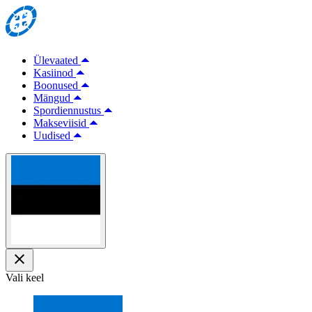
Ülevaated
Kasiinod
Boonused
Mängud
Spordiennustus
Makseviisid
Uudised
Vali keel