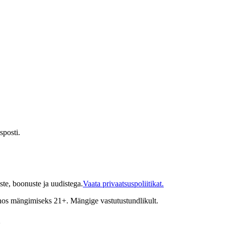
sposti.
te, boonuste ja uudistega.
Vaata privaatsuspoliitikat.
inos mängimiseks 21+. Mängige vastutustundlikult.
o