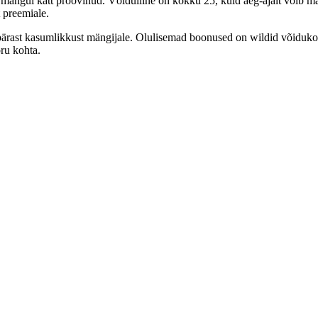
l mängul kätt proovinud. Võiduliine on kokku 25, kuid aeg-ajalt võib m
 preemiale.
epärast kasumlikkust mängijale. Olulisemad boonused on wildid võidukor
ru kohta.