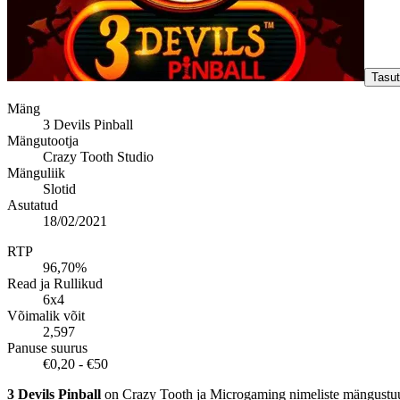
Tasu
Mäng
3 Devils Pinball
Mängutootja
Crazy Tooth Studio
Mänguliik
Slotid
Asutatud
18/02/2021
RTP
96,70%
Read ja Rullikud
6x4
Võimalik võit
2,597
Panuse suurus
€0,20 - €50
3 Devils Pinball
on Crazy Tooth ja Microgaming nimeliste mängustuud