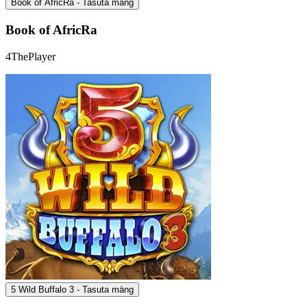
Book of AfricRa - Tasuta mäng
Book of AfricRa
4ThePlayer
5 Wild Buffalo 3 - Tasuta mäng