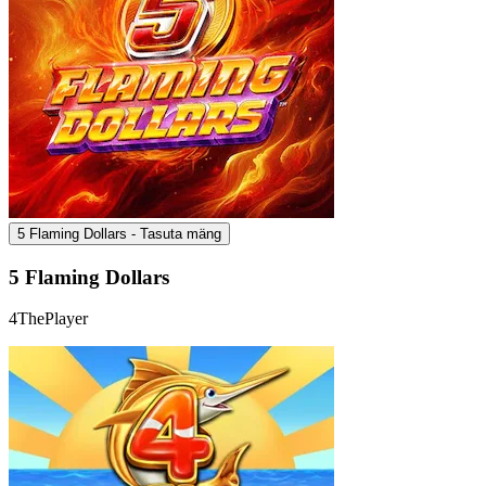
5 Flaming Dollars - Tasuta mäng
5 Flaming Dollars
4ThePlayer