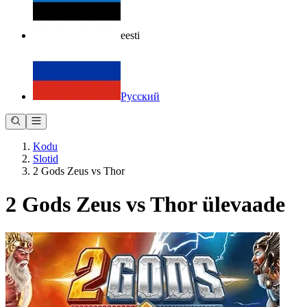
eesti
Русский
Kodu
Slotid
2 Gods Zeus vs Thor
2 Gods Zeus vs Thor ülevaade