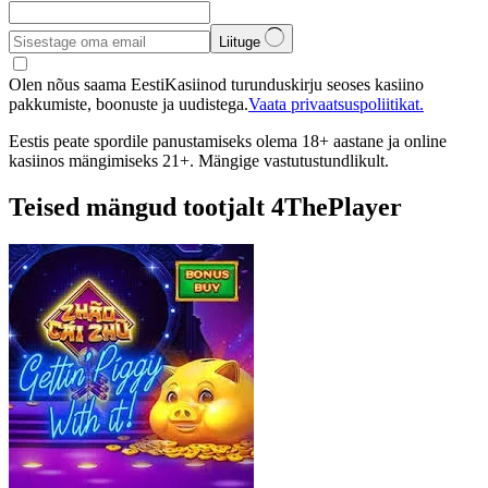
Liituge
Olen nõus saama EestiKasiinod turunduskirju seoses kasiino
pakkumiste, boonuste ja uudistega.
Vaata privaatsuspoliitikat.
Eestis peate spordile panustamiseks olema 18+ aastane ja online
kasiinos mängimiseks 21+. Mängige vastutustundlikult.
Teised mängud tootjalt 4ThePlayer