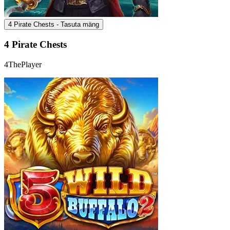
4 Pirate Chests - Tasuta mäng
4 Pirate Chests
4ThePlayer