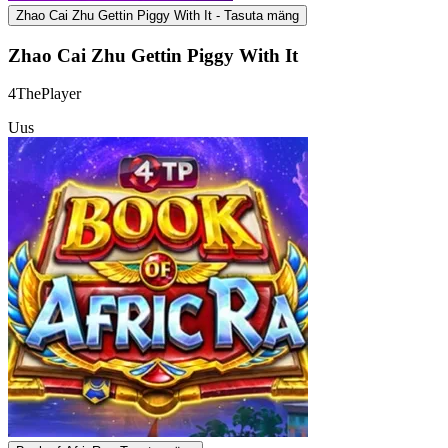
Zhao Cai Zhu Gettin Piggy With It - Tasuta mäng
Zhao Cai Zhu Gettin Piggy With It
4ThePlayer
Uus