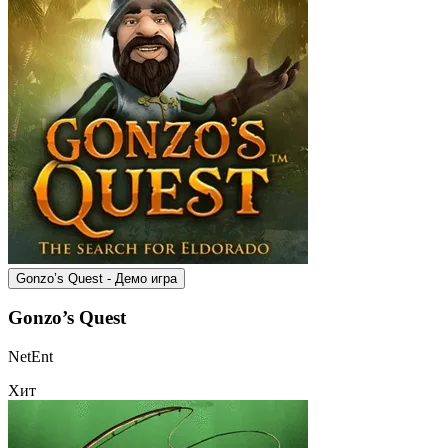
Gonzo’s Quest - Демо игра
Gonzo’s Quest
NetEnt
Хит