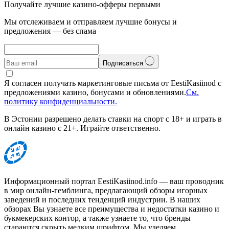
Получайте лучшие казино-офферы первыми
Мы отслеживаем и отправляем лучшие бонусы и
предложения — без спама
Подписаться
Я согласен получать маркетинговые письма от EestiKasiinod с
предложениями казино, бонусами и обновлениями.
См.
политику конфиденциальности.
В Эстонии разрешено делать ставки на спорт с 18+ и играть в
онлайн казино с 21+. Играйте ответственно.
Информационный портал EestiKasiinod.info — ваш проводник
в мир онлайн-гемблинга, предлагающий обзоры игорных
заведений и последних тенденций индустрии. В наших
обзорах Вы узнаете все преимущества и недостатки казино и
букмекерских контор, а также узнаете то, что бренды
стараются скрыть мелким шрифтом. Мы уделяем