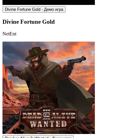
Divine Fortune Gold - Демо игра
Divine Fortune Gold
NetEnt