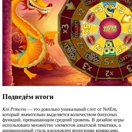
Подведём итоги
Koi Princess
— это довольно уникальный слот от NetEnt,
который значительно выделяется количеством бонусных
функций, превышающим средний уровень. В дизайне игры
использовано множество элементов азиатской тематики, а
анимационный стиль вдохновлен японскими комиксами.