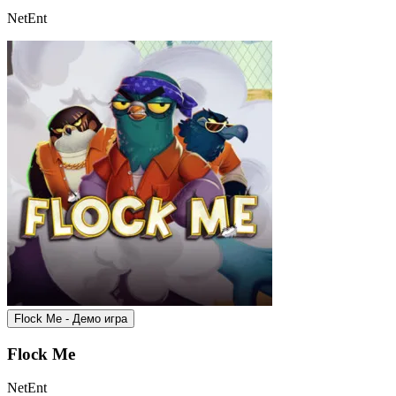
NetEnt
Flock Me - Демо игра
Flock Me
NetEnt