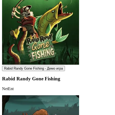
Rabid Randy Gone Fishing - Демо игра
Rabid Randy Gone Fishing
NetEnt