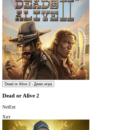
Dead or Alive 2 - Демо игра
Dead or Alive 2
NetEnt
Хит