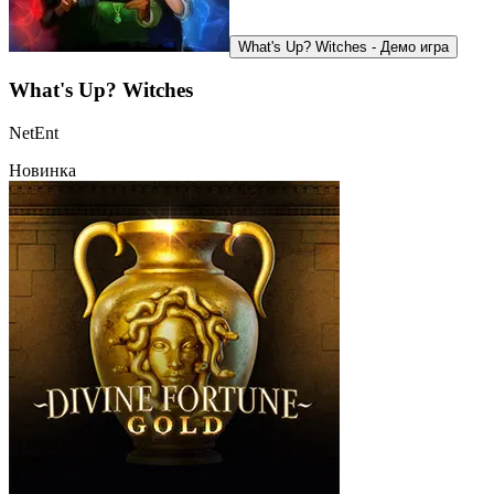
What's Up? Witches - Демо игра
What's Up? Witches
NetEnt
Новинка