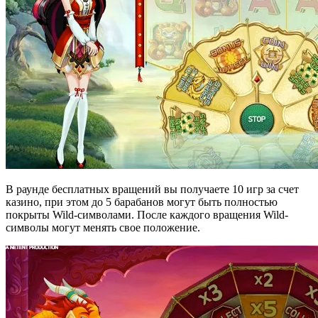
В раунде бесплатных вращений вы получаете 10 игр за счет
казино, при этом до 5 барабанов могут быть полностью
покрыты Wild-символами. После каждого вращения Wild-
символы могут менять свое положение.