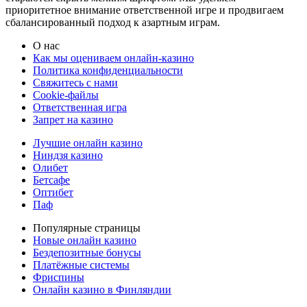
приоритетное внимание ответственной игре и продвигаем
сбалансированный подход к азартным играм.
О нас
Как мы оцениваем онлайн-казино
Политика конфиденциальности
Свяжитесь с нами
Cookie-файлы
Ответственная игра
Запрет на казино
Лучшие онлайн казино
Ниндзя казино
Олибет
Бетсафе
Оптибет
Паф
Популярные страницы
Новые онлайн казино
Бездепозитные бонусы
Платёжные системы
Фриспины
Онлайн казино в Финляндии