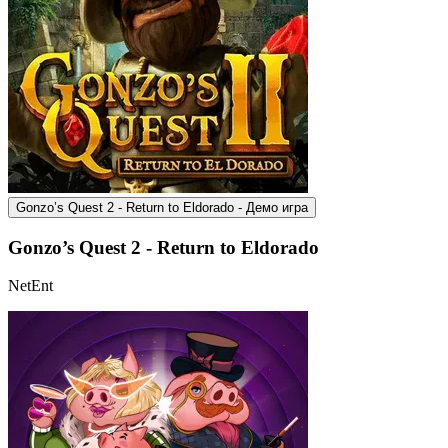
Gonzo’s Quest 2 - Return to Eldorado - Демо игра
Gonzo’s Quest 2 - Return to Eldorado
NetEnt