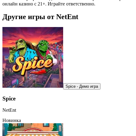
онлайн казино с 21+. Играйте ответственно.
Другие игры от NetEnt
Spice - Демо игра
Spice
NetEnt
Новинка