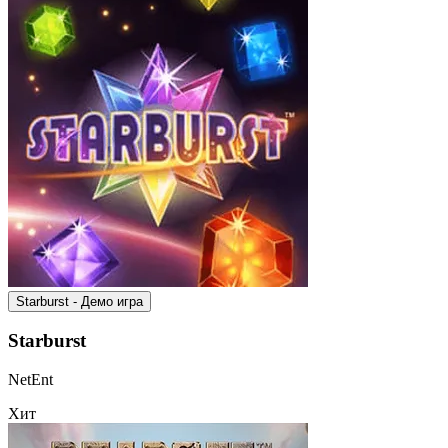
Starburst - Демо игра
Starburst
NetEnt
Хит