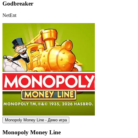
Godbreaker
NetEnt
Monopoly Money Line - Демо игра
Monopoly Money Line