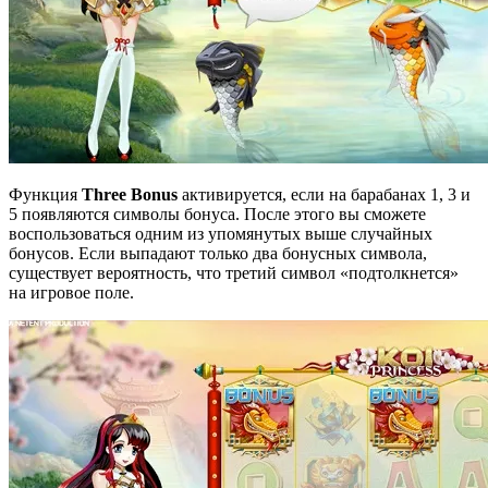
Функция
Three Bonus
активируется, если на барабанах 1, 3 и
5 появляются символы бонуса. После этого вы сможете
воспользоваться одним из упомянутых выше случайных
бонусов. Если выпадают только два бонусных символа,
существует вероятность, что третий символ «подтолкнется»
на игровое поле.