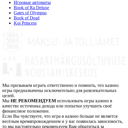
Игровые автоматы
Book of Ra Deluxe
Gates of Olympus
Book of Dead
Koi Princess
Мы призываем играть ответственно и помнить, что казино
игры предназначены исключительно для развлекательных
целей.
Мы
НЕ РЕКОМЕНДУЕМ
использовать игры казино в
качестве источника дохода или попытки улучшить своё
финансовое положение.
Если Вы чувствуете, что игра в казино больше не является
весёлым времяпровождением и у вас появилась зависимость,
то мы настоятельно рекомендуем Вам обратиться за