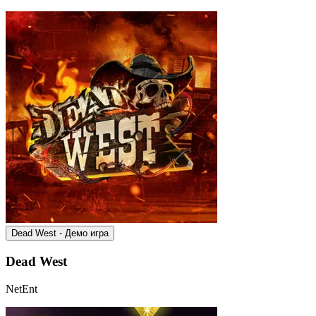
Dead West - Демо игра
Dead West
NetEnt