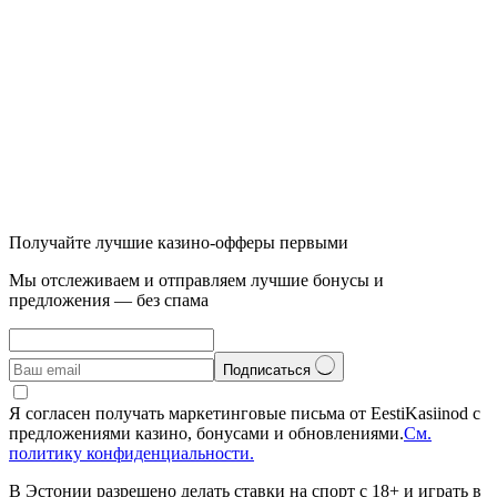
Получайте лучшие казино-офферы первыми
Мы отслеживаем и отправляем лучшие бонусы и
предложения — без спама
Подписаться
Я согласен получать маркетинговые письма от EestiKasiinod с
предложениями казино, бонусами и обновлениями.
См.
политику конфиденциальности.
В Эстонии разрешено делать ставки на спорт с 18+ и играть в