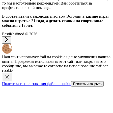
то мы настоятельно рекомендуем Вам обратиться за
профессиональной помощью.
В соответствии с законодательством Эстонии
в казино игры
можно играть с
21
года
, а
делать ставки на спортивные
события с
18
лет.
EestiKasiinod © 2026
Наш cайт использует файлы cookie с целью улучшения вашего
опыта. Продолжая использовать этот сайт или закрывая это
сообщение, вы выражаете согласие на использование файлов
cookie.
Политика использования файлов cookie
Принять и закрыть