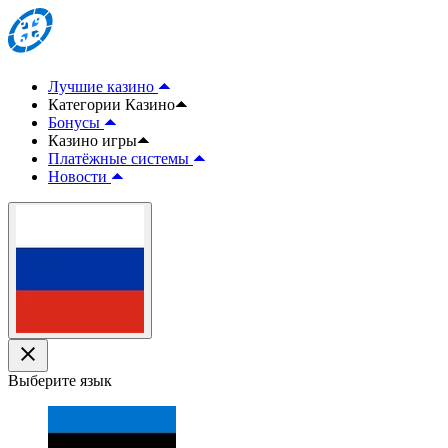
Лучшие казино
Категории Казино
Бонусы
Казино игры
Платёжные системы
Новости
Выберите язык