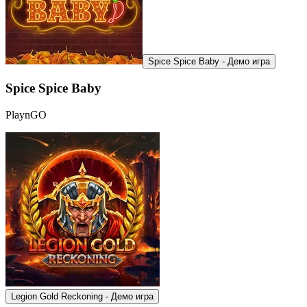
Spice Spice Baby - Демо игра
Spice Spice Baby
PlaynGO
Legion Gold Reckoning - Демо игра