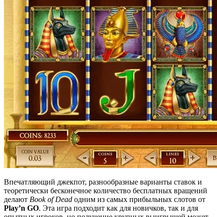
Впечатляющий джекпот, разнообразные варианты ставок и
теоретически бесконечное количество бесплатных вращений
делают
Book of Dead
одним из самых прибыльных слотов от
Play’n GO
. Эта игра подходит как для новичков, так и для
опытных игроков, но получение крупных выигрышей может