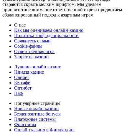
стараются скрыть мелким шрифтом. Мы уделяем
приоритетное внимание ответственной игре и продвигаем
сбалансированный подход к азартным играм.
О нас
Как мы оцениваем онлайн-казино
Политика конфиденциальности
Свяжитесь с нами
Cookie-файлы
Ответственная игра
Запрет на казино
Лучшие онлайн казино
Ниндзя казино
Олибет
Бетсафе
Оптибет
Паф
Популярные страницы
Новые онлайн казино
Бездепозитные бонусы
Платёжные системы
Фриспины
Онлайн казино в Финляндии