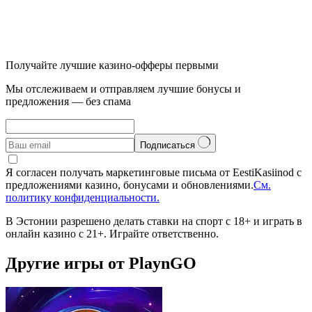
Получайте лучшие казино-офферы первыми
Мы отслеживаем и отправляем лучшие бонусы и
предложения — без спама
Подписаться
Я согласен получать маркетинговые письма от EestiKasiinod с
предложениями казино, бонусами и обновлениями.
См.
политику конфиденциальности.
В Эстонии разрешено делать ставки на спорт с 18+ и играть в
онлайн казино с 21+. Играйте ответственно.
Другие игры от PlaynGO