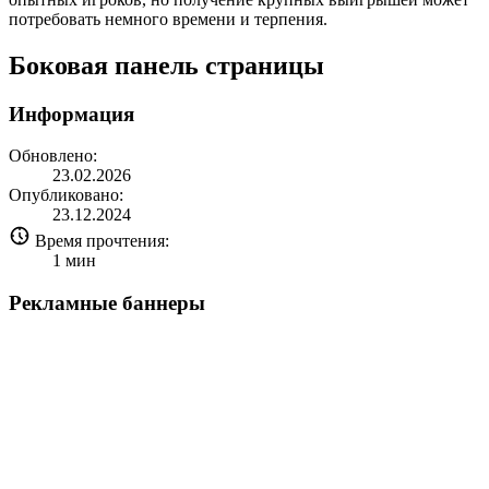
потребовать немного времени и терпения.
Боковая панель страницы
Информация
Обновлено:
23.02.2026
Опубликовано:
23.12.2024
Время прочтения:
1
мин
Рекламные баннеры