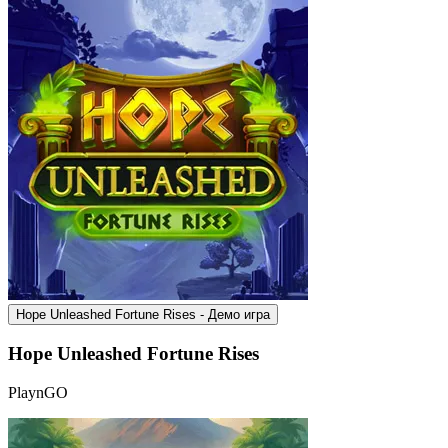
Hope Unleashed Fortune Rises - Демо игра
Hope Unleashed Fortune Rises
PlaynGO