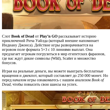
Слот
Book of Dead
от
Play’n GO
рассказывает историю
приключений Рича Уайлда (который внешне напоминает
Индиану Джонса). Действие игры разворачивается на
игровом поле формата 5×3 с 10 линиями выплат. Она
предлагает игрокам погрузиться в мир египетских фараонов,
где вас ждут дикие символы (Wild), Scatter и множество
бонусов.
Играя на реальные деньги, вы можете выиграть бесплатные
вращения и джекпот, который составляет до 250 000 монет. Но
перед началом игры ознакомьтесь с нашим анализом
Book of
Dead
, чтобы повысить свои шансы на успех.