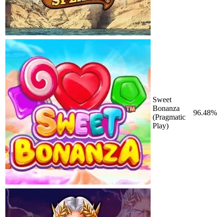
Sweet
Bonanza
96.48%
(Pragmatic
Play)