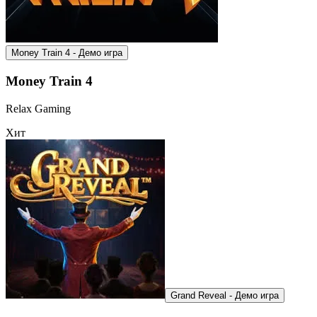
Money Train 4 - Демо игра
Money Train 4
Relax Gaming
Хит
Grand Reveal - Демо игра