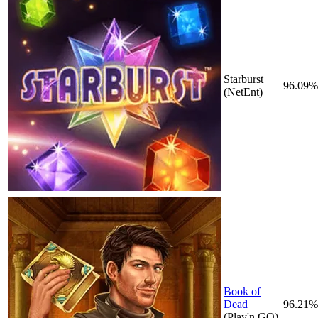
Starburst
96.09%
(NetEnt)
Book of
Dead
96.21%
(Play'n GO)