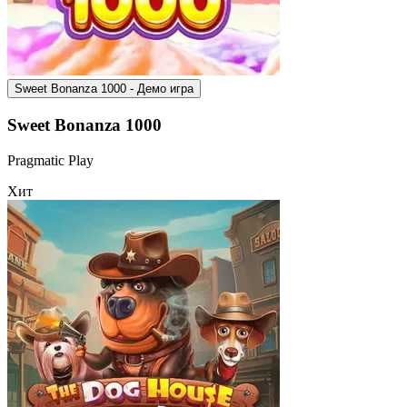
Sweet Bonanza 1000 - Демо игра
Sweet Bonanza 1000
Pragmatic Play
Хит