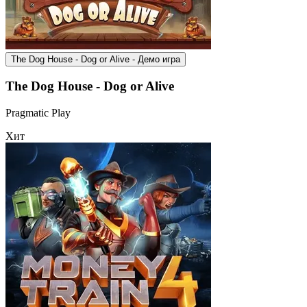
The Dog House - Dog or Alive - Демо игра
The Dog House - Dog or Alive
Pragmatic Play
Хит