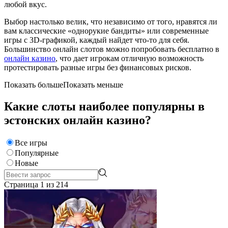
любой вкус.
Выбор настолько велик, что независимо от того, нравятся ли
вам классические «однорукие бандиты» или современные
игры с 3D-графикой, каждый найдет что-то для себя.
Большинство онлайн слотов можно попробовать бесплатно в
онлайн казино
, что дает игрокам отличную возможность
протестировать разные игры без финансовых рисков.
Показать больше
Показать меньше
Какие слоты наиболее популярны в
эстонских онлайн казино?
Все игры
Популярные
Новые
Страница 1 из 214