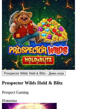
Prospector Wilds Hold & Blitz - Демо игра
Prospector Wilds Hold & Blitz
Prospect Gaming
Новинка