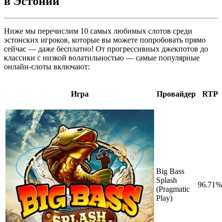
в Эстонии
Ниже мы перечислим 10 самых любимых слотов среди
эстонских игроков, которые вы можете попробовать прямо
сейчас — даже бесплатно! От прогрессивных джекпотов до
классики с низкой волатильностью — самые популярные
онлайн-слоты включают:
Игра
Провайдер
RTP
Big Bass
Splash
96.71%
(Pragmatic
Play)