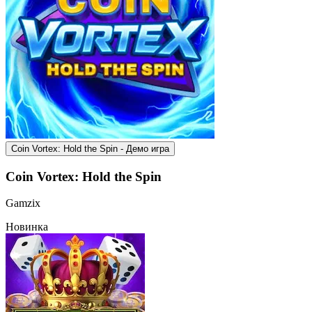
Coin Vortex: Hold the Spin - Демо игра
Coin Vortex: Hold the Spin
Gamzix
Новинка