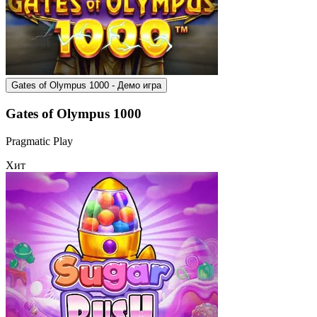
Gates of Olympus 1000 - Демо игра
Gates of Olympus 1000
Pragmatic Play
Хит