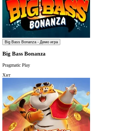
Big Bass Bonanza - Демо игра
Big Bass Bonanza
Pragmatic Play
Хит