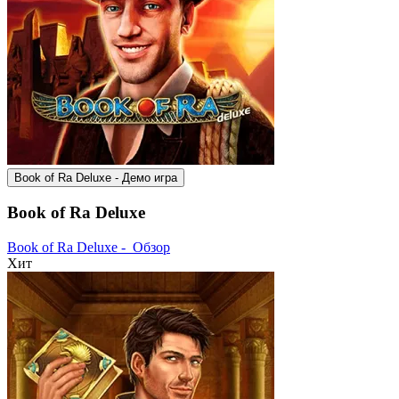
Book of Ra Deluxe - Демо игра
Book of Ra Deluxe
Book of Ra Deluxe -
Обзор
Хит