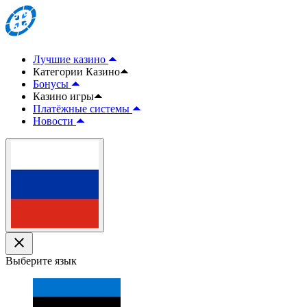
Лучшие казино
Категории Казино
Бонусы
Казино игры
Платёжные системы
Новости
Выберите язык