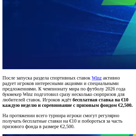
После запуска раздела спортивных ставок
Winz
активно
радует игроков интересными акциями и специальными
предложениями. К чемпионату мира по футболу 2026 года
букмекер Winz подготовил сразу несколько сюрпризов для
любителей ставок. Игроков ждёт
бесплатная ставка на €10
каждую неделю и соревнование с призовым фондом €2,500.
На протяжении всего турнира игроки смогут регулярно
получать бесплатные ставки на €10 и побороться за часть
призового фонда в размере €2,500.