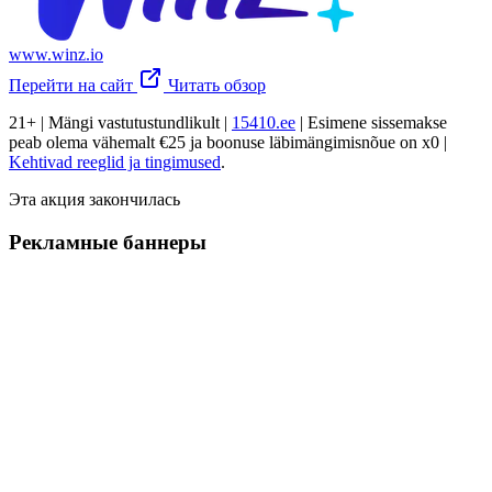
www.winz.io
Перейти на сайт
Читать обзор
21+ | Mängi vastutustundlikult |
15410.ee
| Esimene sissemakse
peab olema vähemalt €25 ja boonuse läbimängimisnõue on x0 |
Kehtivad reeglid ja tingimused
.
Эта акция закончилась
Рекламные баннеры