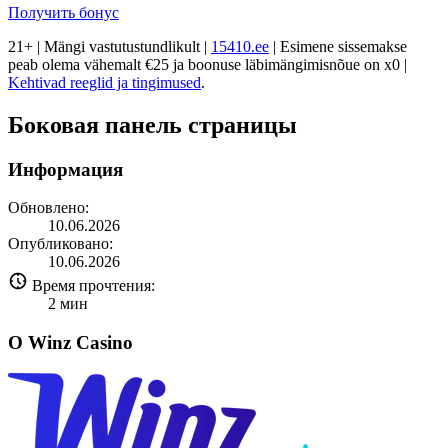
Получить бонус
21+ | Mängi vastutustundlikult |
15410.ee
| Esimene sissemakse
peab olema vähemalt €25 ja boonuse läbimängimisnõue on x0 |
Kehtivad reeglid ja tingimused
.
Боковая панель страницы
Информация
Обновлено:
10.06.2026
Опубликовано:
10.06.2026
Время прочтения:
2
мин
О Winz Casino