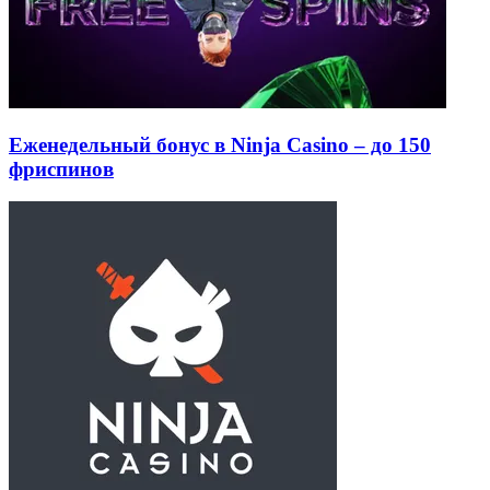
Еженедельный бонус в Ninja Casino – до 150
фриспинов