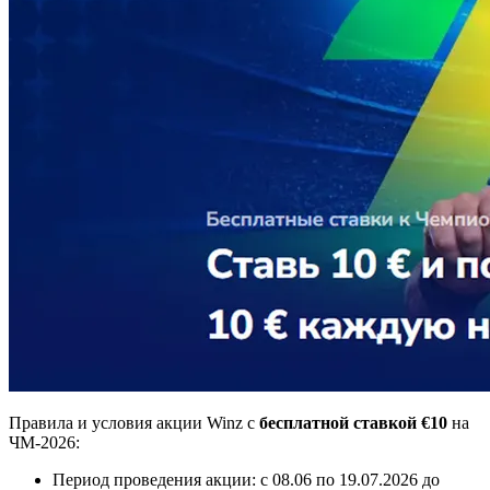
Правила и условия акции Winz с
бесплатной ставкой €10
на
ЧМ-2026:
Период проведения акции: с 08.06 по 19.07.2026 до