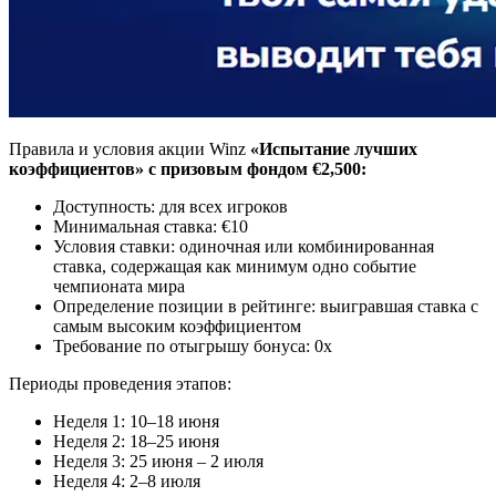
Правила и условия акции Winz
«Испытание лучших
коэффициентов» с призовым фондом €2,500:
Доступность: для всех игроков
Минимальная ставка: €10
Условия ставки: одиночная или комбинированная
ставка, содержащая как минимум одно событие
чемпионата мира
Определение позиции в рейтинге: выигравшая ставка с
самым высоким коэффициентом
Требование по отыгрышу бонуса: 0x
Периоды проведения этапов:
Неделя 1: 10–18 июня
Неделя 2: 18–25 июня
Неделя 3: 25 июня – 2 июля
Неделя 4: 2–8 июля