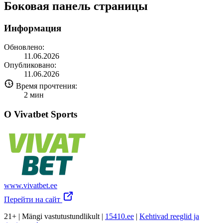
Боковая панель страницы
Информация
Обновлено:
11.06.2026
Опубликовано:
11.06.2026
Время прочтения:
2
мин
О Vivatbet Sports
www.vivatbet.ee
Перейти на сайт
21+ | Mängi vastutustundlikult |
15410.ee
|
Kehtivad reeglid ja