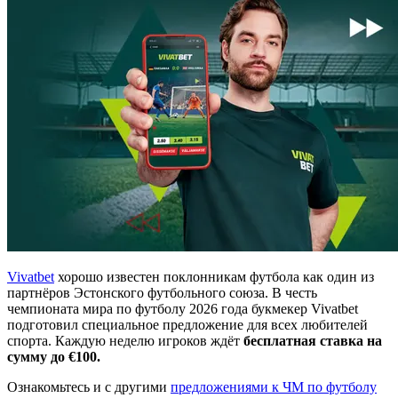
Vivatbet
хорошо известен поклонникам футбола как один из
партнёров Эстонского футбольного союза. В честь
чемпионата мира по футболу 2026 года букмекер Vivatbet
подготовил специальное предложение для всех любителей
спорта. Каждую неделю игроков ждёт
бесплатная ставка на
сумму до €100.
Ознакомьтесь и с другими
предложениями к ЧМ по футболу