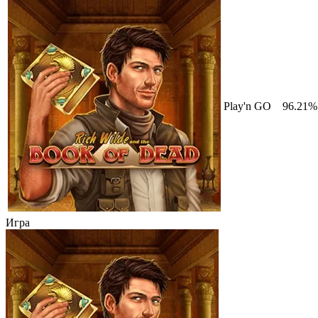
Play'n GO
96.21%
Игра