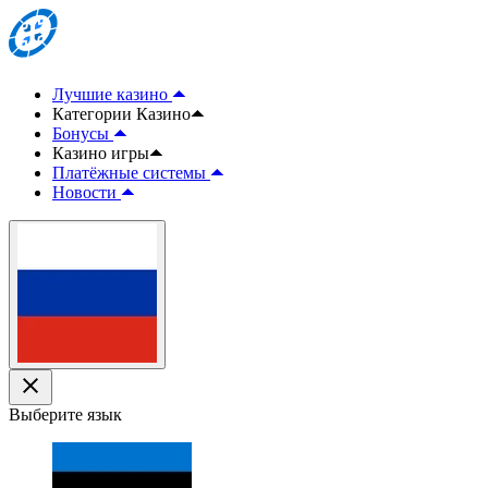
Лучшие казино
Категории Казино
Бонусы
Казино игры
Платёжные системы
Новости
Выберите язык