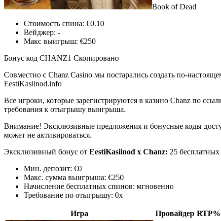
Book of Dead
Стоимость спина: €0.10
Вейджер: -
Макс выигрыш: €250
Бонус код
CHANZ1
Скопировано
Совместно с Chanz Casino мы постарались создать по-настоя
EestiKasiinod.info
Все игроки, которые зарегистрируются в казино Chanz по ссылке
требования к отыгрышу выигрыша.
Внимание! Эксклюзивные предложения и бонусные коды доступн
может не активироваться.
Эксклюзивный бонус от
EestiKasiinod x Chanz:
25 бесплатных 
Мин. депозит: €0
Макс. сумма выигрыша: €250
Начисление бесплатных спинов: мгновенно
Требование по отыгрышу: 0x
Игра
Провайдер
RTP%