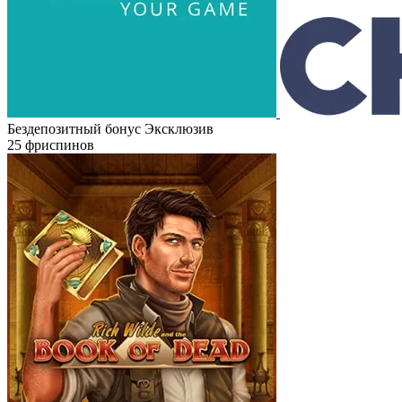
Бездепозитный бонус
Эксклюзив
25
фриспинов