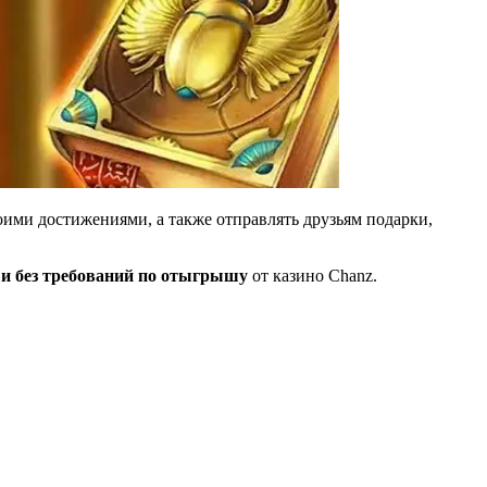
воими достижениями, а также отправлять друзьям подарки,
а и без требований по отыгрышу
от казино Chanz.