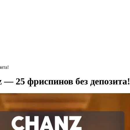
ита!
 — 25 фриспинов без депозита