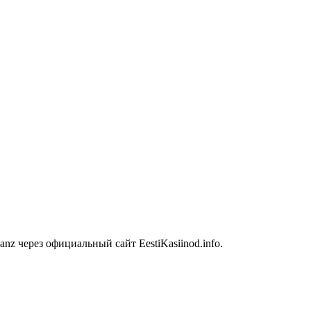
z через официальный сайт EestiKasiinod.info.