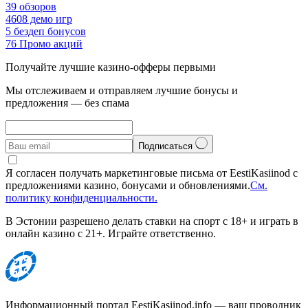
39
обзоров
4608
демо игр
5
бездеп бонусов
76
Промо акций
Получайте лучшие казино-офферы первыми
Мы отслеживаем и отправляем лучшие бонусы и
предложения — без спама
Подписаться
Я согласен получать маркетинговые письма от EestiKasiinod с
предложениями казино, бонусами и обновлениями.
См.
политику конфиденциальности.
В Эстонии разрешено делать ставки на спорт с 18+ и играть в
онлайн казино с 21+. Играйте ответственно.
Информационный портал EestiKasiinod.info — ваш проводник