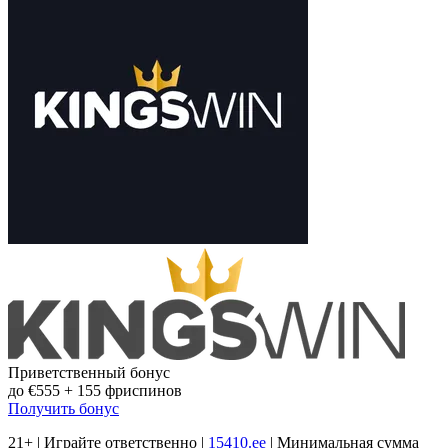
Приветственный бонус
до
€555
+
155
фриспинов
Получить бонус
21+ | Играйте ответственно |
15410.ee
| Минимальная сумма