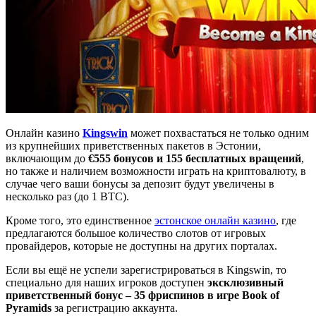
Онлайн казино
Kingswin
может похвастаться не только одним
из крупнейших приветственных пакетов в Эстонии,
включающим до
€555 бонусов и 155 бесплатных вращений
,
но также и наличием возможности играть на криптовалюту, в
случае чего ваши бонусы за депозит будут увеличены в
несколько раз (до 1 BTC).
Кроме того, это единственное
эстонское онлайн казино
, где
предлагаются большое количество слотов от игровых
провайдеров, которые не доступны на других порталах.
Если вы ещё не успели зарегистрироваться в Kingswin, то
специально для наших игроков доступен
эксклюзивный
приветственный бонус –
35 фриспинов
в игре
Book of
Pyramids
за регистрацию аккаунта.