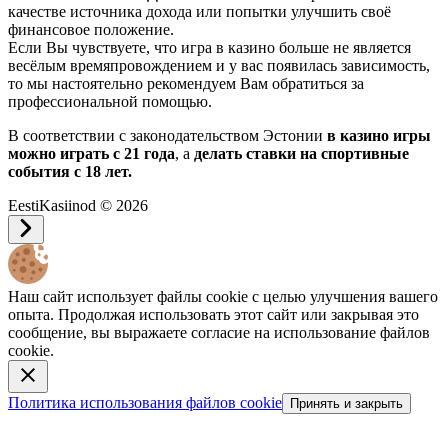
качестве источника дохода или попытки улучшить своё
финансовое положение.
Если Вы чувствуете, что игра в казино больше не является
весёлым времяпровождением и у вас появилась зависимость,
то мы настоятельно рекомендуем Вам обратиться за
профессиональной помощью.
В соответствии с законодательством Эстонии
в казино игры
можно играть с
21
года
, а
делать ставки на спортивные
события с
18
лет.
EestiKasiinod © 2026
Наш cайт использует файлы cookie с целью улучшения вашего
опыта. Продолжая использовать этот сайт или закрывая это
сообщение, вы выражаете согласие на использование файлов
cookie.
Политика использования файлов cookie
Принять и закрыть