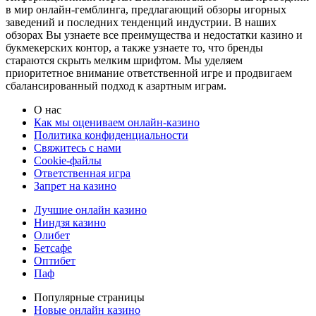
в мир онлайн-гемблинга, предлагающий обзоры игорных
заведений и последних тенденций индустрии. В наших
обзорах Вы узнаете все преимущества и недостатки казино и
букмекерских контор, а также узнаете то, что бренды
стараются скрыть мелким шрифтом. Мы уделяем
приоритетное внимание ответственной игре и продвигаем
сбалансированный подход к азартным играм.
О нас
Как мы оцениваем онлайн-казино
Политика конфиденциальности
Свяжитесь с нами
Cookie-файлы
Ответственная игра
Запрет на казино
Лучшие онлайн казино
Ниндзя казино
Олибет
Бетсафе
Оптибет
Паф
Популярные страницы
Новые онлайн казино