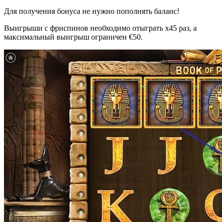
Для получения бонуса не нужно пополнять баланс!
Выигрыши с фриспинов необходимо отыграть х45 раз, а
максимальный выигрыш ограничен €50.