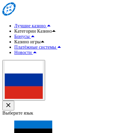
Лучшие казино
Категории Казино
Бонусы
Казино игры
Платёжные системы
Новости
Выберите язык