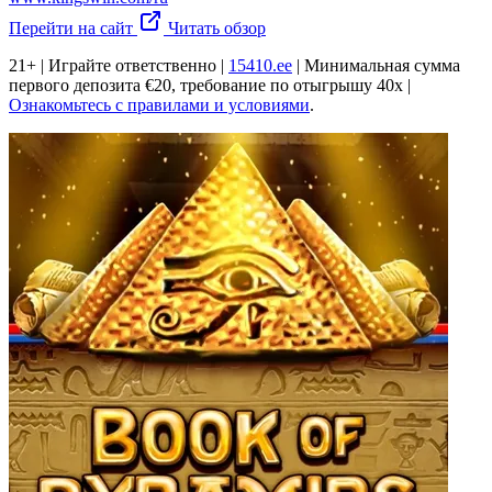
Перейти на сайт
Читать обзор
21+ | Играйте ответственно |
15410.ee
| Минимальная сумма
первого депозита €20, требование по отыгрышу 40x |
Ознакомьтесь с правилами и условиями
.