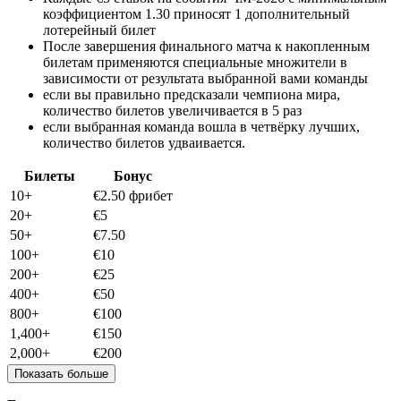
коэффициентом 1.30 приносят 1 дополнительный
лотерейный билет
После завершения финального матча к накопленным
билетам применяются специальные множители в
зависимости от результата выбранной вами команды
если вы правильно предсказали чемпиона мира,
количество билетов увеличивается в 5 раз
если выбранная команда вошла в четвёрку лучших,
количество билетов удваивается.
Билеты
Бонус
10+
€2.50 фрибет
20+
€5
50+
€7.50
100+
€10
200+
€25
400+
€50
800+
€100
1,400+
€150
2,000+
€200
Показать больше