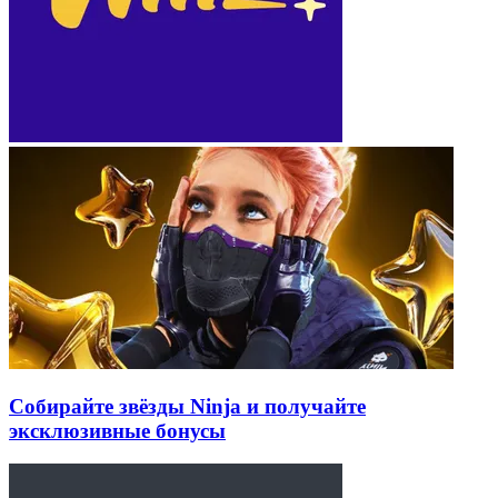
Собирайте звёзды Ninja и получайте
эксклюзивные бонусы