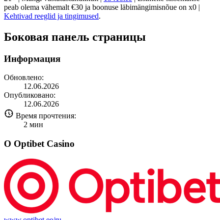
peab olema vähemalt €30 ja boonuse läbimängimisnõue on x0 |
Kehtivad reeglid ja tingimused
.
Боковая панель страницы
Информация
Обновлено:
12.06.2026
Опубликовано:
12.06.2026
Время прочтения:
2
мин
О Optibet Casino
www.optibet.ee/ru