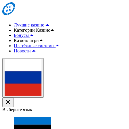
Лучшие казино
Категории Казино
Бонусы
Казино игры
Платёжные системы
Новости
Выберите язык