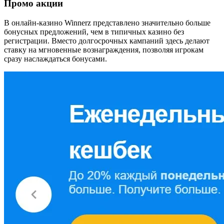
Промо акции
В онлайн-казино Winnerz представлено значительно больше
бонусных предложений, чем в типичных казино без
регистрации. Вместо долгосрочных кампаний здесь делают
ставку на мгновенные вознаграждения, позволяя игрокам
сразу наслаждаться бонусами.