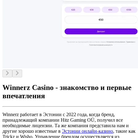
Winnerz Casino - знакомство и первые
впечатления
Winnerz работает в Эстонии с 2022 года, когда бренд,
принадлежащий компании Hitz Gaming OÜ, получил все
необходимые лицензии. Та же компания представила нам и
другие хорошо известные в
Эстонии онлайн-казино
, такие как
Trickz и Wisho. Управление брендом осуществляется из