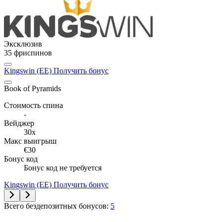
Эксклюзив
35
фриспинов
Kingswin (EE)
Получить бонус
Book of Pyramids
Стоимость спина
-
Вейджер
30x
Макс выигрыш
€30
Бонус код
Бонус код не требуется
Kingswin (EE)
Получить бонус
Всего бездепозитных бонусов:
5