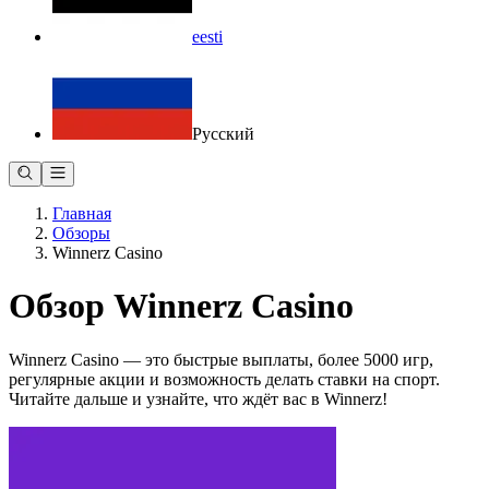
eesti
Русский
Главная
Обзоры
Winnerz Casino
Обзор Winnerz Casino
Winnerz Casino — это быстрые выплаты, более 5000 игр,
регулярные акции и возможность делать ставки на спорт.
Читайте дальше и узнайте, что ждёт вас в Winnerz!