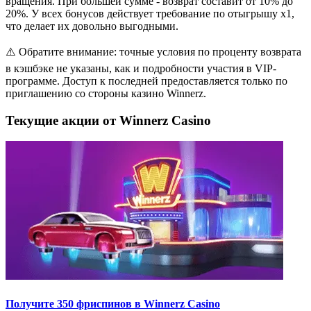
вращения. При большей сумме - возврат составит от 10% до
20%. У всех бонусов действует требование по отыгрышу x1,
что делает их довольно выгодными.
⚠️ Обратите внимание: точные условия по проценту возврата
в кэшбэке не указаны, как и подробности участия в VIP-
программе. Доступ к последней предоставляется только по
приглашению со стороны казино Winnerz.
Текущие акции от Winnerz Casino
Получите 350 фриспинов в Winnerz Casino