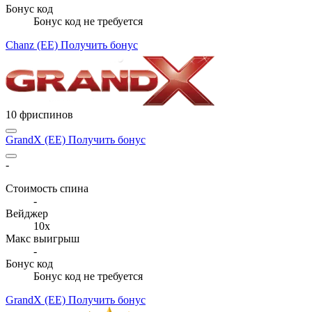
Бонус код
Бонус код не требуется
Chanz (EE)
Получить бонус
10
фриспинов
GrandX (EE)
Получить бонус
-
Стоимость спина
-
Вейджер
10x
Макс выигрыш
-
Бонус код
Бонус код не требуется
GrandX (EE)
Получить бонус