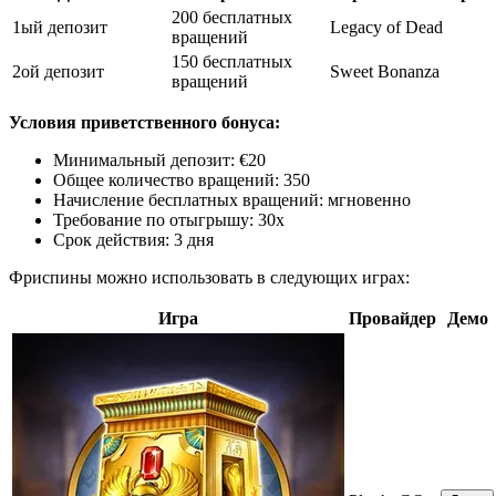
200 бесплатных
1ый депозит
Legacy of Dead
вращений
150 бесплатных
2ой депозит
Sweet Bonanza
вращений
Условия приветственного бонуса:
Минимальный депозит: €20
Общее количество вращений: 350
Начисление бесплатных вращений: мгновенно
Требование по отыгрышу: 30x
Срок действия: 3 дня
Фриспины можно использовать в следующих играх:
Игра
Провайдер
Демо