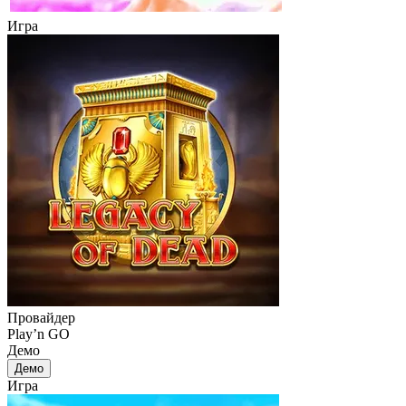
Игра
Провайдер
Play’n GO
Демо
Демо
Игра