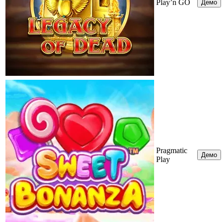
Play’n GO
Демо
Pragmatic
Демо
Play