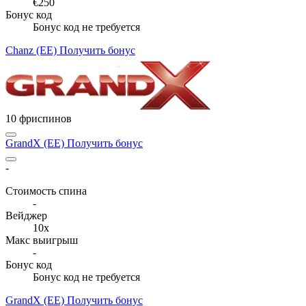
€250
Бонус код
Бонус код не требуется
Chanz (EE)
Получить бонус
10
фриспинов
GrandX (EE)
Получить бонус
-
Стоимость спина
-
Вейджер
10x
Макс выигрыш
-
Бонус код
Бонус код не требуется
GrandX (EE)
Получить бонус