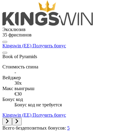
Эксклюзив
35
фриспинов
Kingswin (EE)
Получить бонус
Book of Pyramids
Стоимость спина
-
Вейджер
30x
Макс выигрыш
€30
Бонус код
Бонус код не требуется
Kingswin (EE)
Получить бонус
Всего бездепозитных бонусов:
5