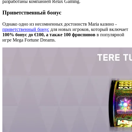
разработаны компанией Relax Gaming.
Приветственный бонус
Однако одно из несомненных достоинств Maria казино -
приветственный бонус
для новых игроков, который включает
100% бонус до €100, а также 100 фриспинов
в популярной
игре Mega Fortune Dreams.