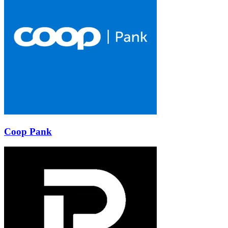
Coop Pank