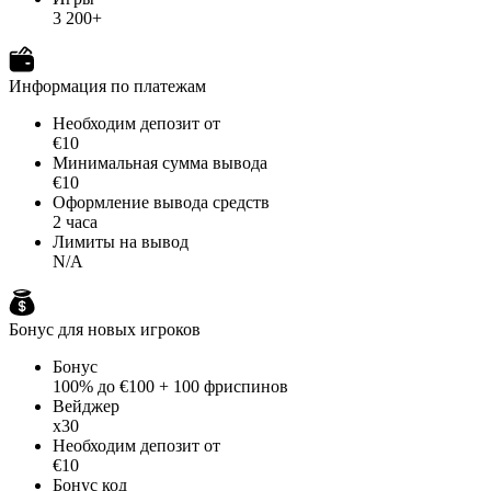
3 200+
Информация по платежам
Необходим депозит от
€10
Минимальная сумма вывода
€10
Оформление вывода средств
2 часа
Лимиты на вывод
N/A
Бонус для новых игроков
Бонус
100% до €100 + 100 фриспинов
Вейджер
x30
Необходим депозит от
€10
Бонус код