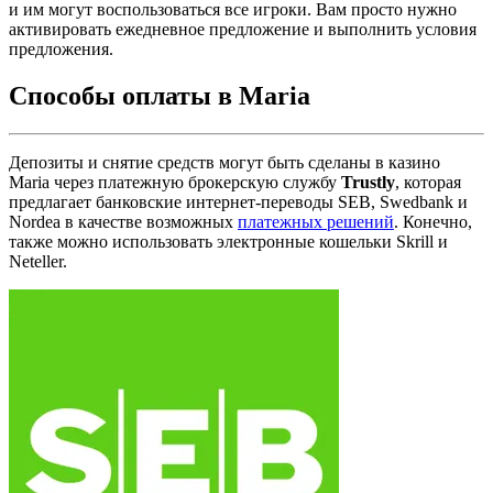
и им могут воспользоваться все игроки. Вам просто нужно
активировать ежедневное предложение и выполнить условия
предложения.
Способы оплаты в Maria
Депозиты и снятие средств могут быть сделаны в казино
Maria через платежную брокерскую службу
Trustly
, которая
предлагает банковские интернет-переводы SEB, Swedbank и
Nordea в качестве возможных
платежных решений
. Конечно,
также можно использовать электронные кошельки Skrill и
Neteller.