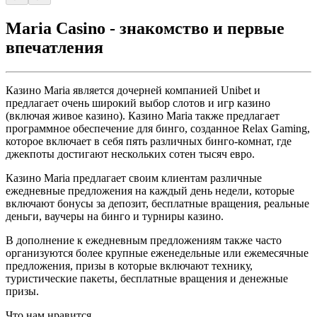
Maria Casino - знакомство и первые
впечатления
Казино Maria является дочерней компанией Unibet и
предлагает очень широкий выбор слотов и игр казино
(включая живое казино). Казино Maria также предлагает
программное обеспечение для бинго, созданное Relax Gaming,
которое включает в себя пять различных бинго-комнат, где
джекпоты достигают нескольких сотен тысяч евро.
Казино Maria предлагает своим клиентам различные
ежедневные предложения на каждый день недели, которые
включают бонусы за депозит, бесплатные вращения, реальные
деньги, ваучеры на бинго и турниры казино.
В дополнение к ежедневным предложениям также часто
организуются более крупные еженедельные или ежемесячные
предложения, призы в которые включают технику,
туристические пакеты, бесплатные вращения и денежные
призы.
Что нам нравится