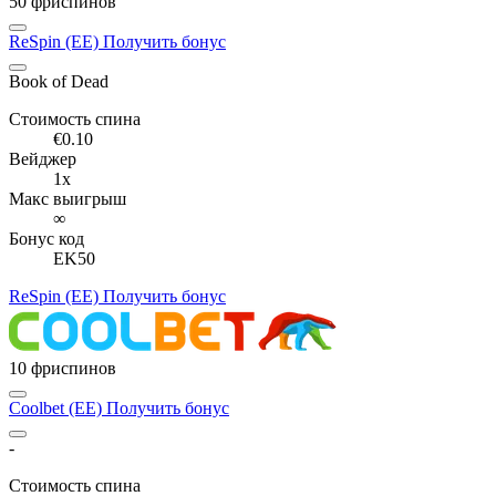
50
фриспинов
ReSpin (EE)
Получить бонус
Book of Dead
Стоимость спина
€0.10
Вейджер
1x
Макс выигрыш
∞
Бонус код
EK50
ReSpin (EE)
Получить бонус
10
фриспинов
Coolbet (EE)
Получить бонус
-
Стоимость спина