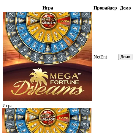
Игра
Провайдер
Демо
NetEnt
Демо
Игра