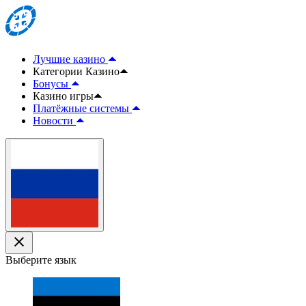
Лучшие казино
Категории Казино
Бонусы
Казино игры
Платёжные системы
Новости
Выберите язык