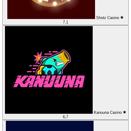
Shotz Casino
7,1
Kanuuna Casino
6,7