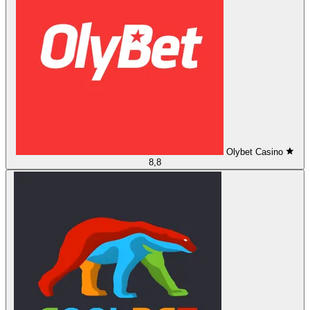
Olybet Casino
8,8