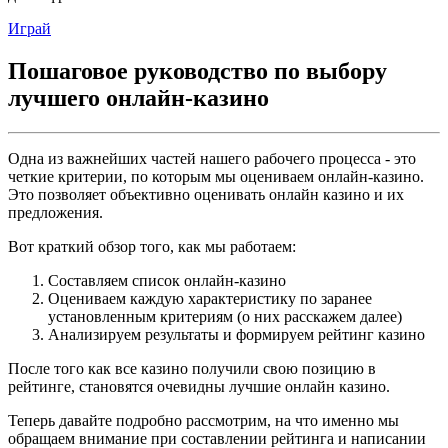
Играй
Пошаговое руководство по выбору
лучшего онлайн-казино
Одна из важнейших частей нашего рабочего процесса - это
четкие критерии, по которым мы оцениваем онлайн-казино.
Это позволяет объективно оценивать онлайн казино и их
предложения.
Вот краткий обзор того, как мы работаем:
Составляем список онлайн-казино
Оцениваем каждую характеристику по заранее
установленным критериям (о них расскажем далее)
Анализируем результаты и формируем рейтинг казино
После того как все казино получили свою позицию в
рейтинге, становятся очевидны лучшие онлайн казино.
Теперь давайте подробно рассмотрим, на что именно мы
обращаем внимание при составлении рейтинга и написании