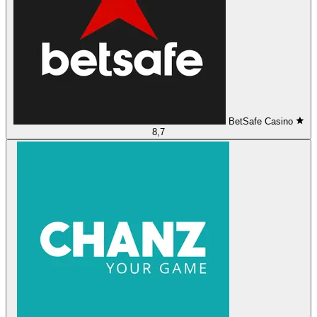
BetSafe Casino
8,7