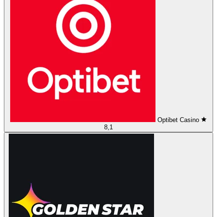
Optibet Casino
8,1