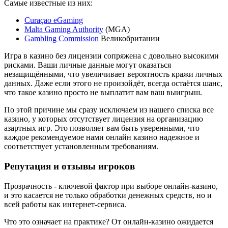
Самые известные из них:
Curaçao eGaming
Malta Gaming Authority
(MGA)
Gambling Commission
Великобритании
Игра в казино без лицензии сопряжена с довольно высокими
рисками. Ваши личные данные могут оказаться
незащищёнными, что увеличивает вероятность кражи личных
данных. Даже если этого не произойдёт, всегда остаётся шанс,
что такое казино просто не выплатит вам ваш выигрыш.
По этой причине мы сразу исключаем из нашего списка все
казино, у которых отсутствует лицензия на организацию
азартных игр. Это позволяет вам быть уверенными, что
каждое рекомендуемое нами онлайн казино надежное и
соответствует установленным требованиям.
Репутация и отзывы игроков
Прозрачность - ключевой фактор при выборе онлайн-казино,
и это касается не только обработки денежных средств, но и
всей работы как интернет-сервиса.
Что это означает на практике? От онлайн-казино ожидается