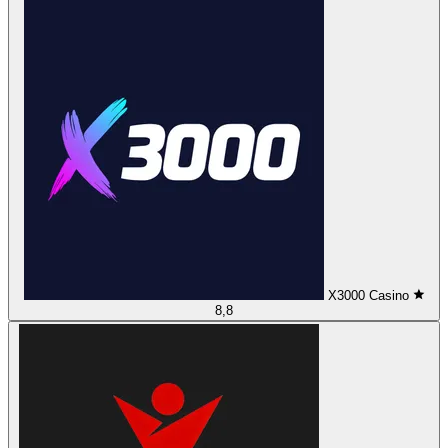
X3000 Casino
8,8