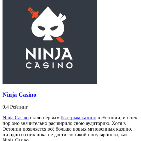
Ninja Casino
9,4
Рейтинг
Ninja Casino
стало первым
быстрым казино
в Эстонии, и с тех
пор оно значительно расширило свою аудиторию. Хотя в
Эстонии появляется всё больше новых мгновенных казино,
ни одно из них пока не достигло такой популярности, как
Ninja Casino.