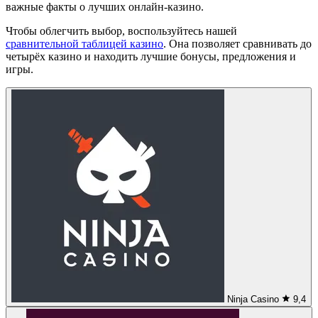
важные факты о лучших онлайн-казино.
Чтобы облегчить выбор, воспользуйтесь нашей
сравнительной таблицей казино
. Она позволяет сравнивать до
четырёх казино и находить лучшие бонусы, предложения и
игры.
Ninja Casino
9,4