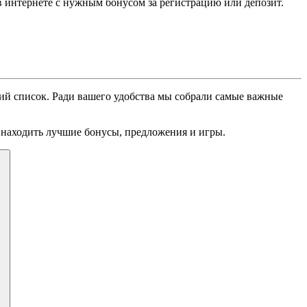
в интернете с нужным бонусом за регистрацию или депозит.
щий список. Ради вашего удобства мы собрали самые важные
и находить лучшие бонусы, предложения и игры.