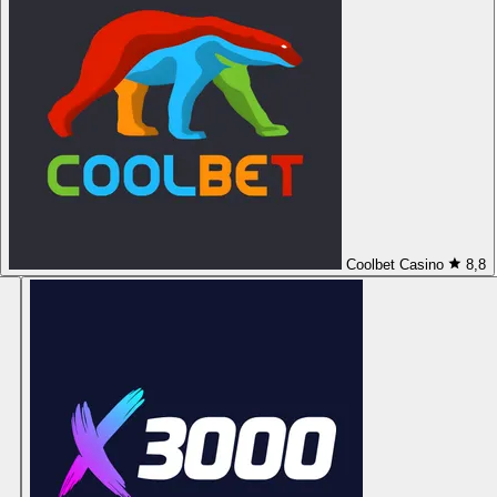
Coolbet Casino
8,8