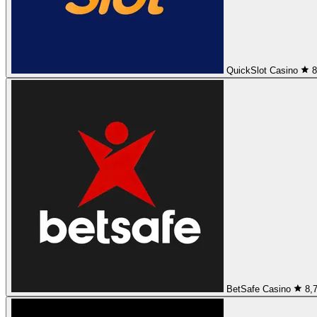
QuickSlot Casino
8
BetSafe Casino
8,