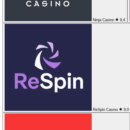
Ninja Casino
9,4
ReSpin Casino
9,0