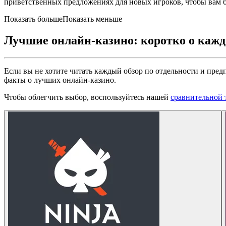
приветственных предложениях для новых игроков, чтобы вам б
Показать больше
Показать меньше
Лучшие онлайн-казино: коротко о каж
Если вы не хотите читать каждый обзор по отдельности и пред
факты о лучших онлайн-казино.
Чтобы облегчить выбор, воспользуйтесь нашей
сравнительной 