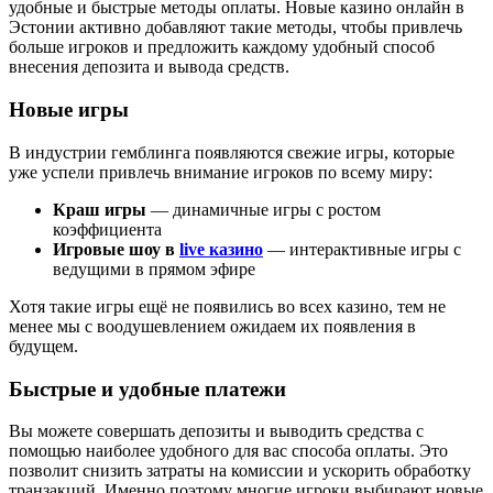
удобные и быстрые методы оплаты. Новые казино онлайн в
Эстонии активно добавляют такие методы, чтобы привлечь
больше игроков и предложить каждому удобный способ
внесения депозита и вывода средств.
Новые игры
В индустрии гемблинга появляются свежие игры, которые
уже успели привлечь внимание игроков по всему миру:
Краш игры
— динамичные игры с ростом
коэффициента
Игровые шоу в
live казино
— интерактивные игры с
ведущими в прямом эфире
Хотя такие игры ещё не появились во всех казино, тем не
менее мы с воодушевлением ожидаем их появления в
будущем.
Быстрые и удобные платежи
Вы можете совершать депозиты и выводить средства с
помощью наиболее удобного для вас способа оплаты. Это
позволит снизить затраты на комиссии и ускорить обработку
транзакций. Именно поэтому многие игроки выбирают новые