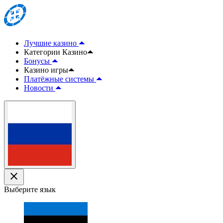
Лучшие казино
Категории Казино
Бонусы
Казино игры
Платёжные системы
Новости
Выберите язык