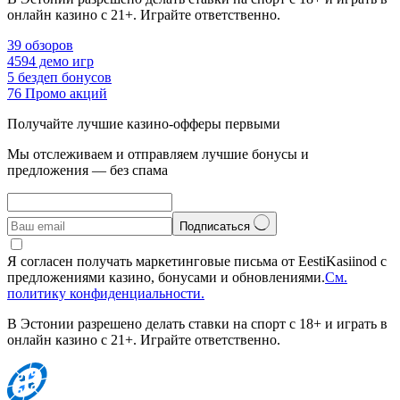
онлайн казино с 21+. Играйте ответственно.
39
обзоров
4594
демо игр
5
бездеп бонусов
76
Промо акций
Получайте лучшие казино-офферы первыми
Мы отслеживаем и отправляем лучшие бонусы и
предложения — без спама
Подписаться
Я согласен получать маркетинговые письма от EestiKasiinod с
предложениями казино, бонусами и обновлениями.
См.
политику конфиденциальности.
В Эстонии разрешено делать ставки на спорт с 18+ и играть в
онлайн казино с 21+. Играйте ответственно.