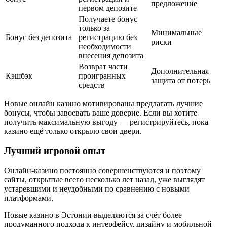
предложение
первом депозите
Получаете бонус
только за
Минимальные
Бонус без депозита
регистрацию без
риски
необходимости
внесения депозита
Возврат части
Дополнительная
Кэшбэк
проигранных
защита от потерь
средств
Новые онлайн казино мотивированы предлагать лучшие
бонусы, чтобы завоевать ваше доверие. Если вы хотите
получить максимальную выгоду — регистрируйтесь, пока
казино ещё только открыло свои двери.
Лучший игровой опыт
Онлайн-казино постоянно совершенствуются и поэтому
сайты, открытые всего несколько лет назад, уже выглядят
устаревшими и неудобными по сравнению с новыми
платформами.
Новые казино в Эстонии выделяются за счёт более
продуманного подхода к интерфейсу, дизайну и мобильной