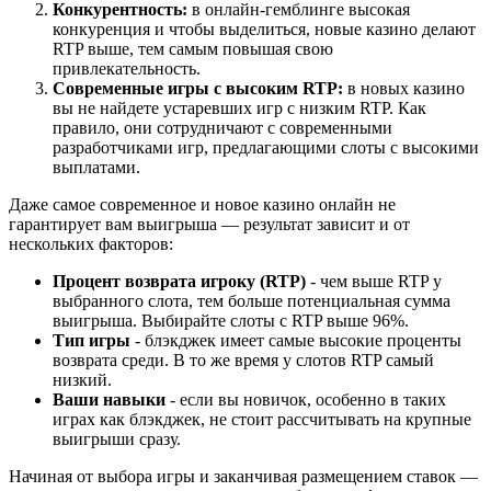
Конкурентность:
в онлайн-гемблинге высокая
конкуренция и чтобы выделиться, новые казино делают
RTP выше, тем самым повышая свою
привлекательность.
Современные игры с высоким RTP:
в новых казино
вы не найдете устаревших игр с низким RTP. Как
правило, они сотрудничают с современными
разработчиками игр, предлагающими слоты с высокими
выплатами.
Даже самое современное и новое казино онлайн не
гарантирует вам выигрыша — результат зависит и от
нескольких факторов:
Процент возврата игроку (RTP)
- чем выше RTP у
выбранного слота, тем больше потенциальная сумма
выигрыша. Выбирайте слоты с RTP выше 96%.
Тип игры
- блэкджек имеет самые высокие проценты
возврата среди. В то же время у слотов RTP самый
низкий.
Ваши навыки
- если вы новичок, особенно в таких
играх как блэкджек, не стоит рассчитывать на крупные
выигрыши сразу.
Начиная от выбора игры и заканчивая размещением ставок —