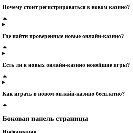
Почему стоит регистрироваться в новом казино?
Где найти проверенные новые онлайн-казино?
Есть ли в новых онлайн-казино новейшие игры?
Как играть в новом онлайн-казино бесплатно?
Боковая панель страницы
Информация