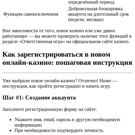
определённый период
Добровольная блокировка
Функция самоисключения
аккаунта на длительный срок
(недели, месяцы)
Вне зависимости от того, новое казино или уже давно
работающее — вы можете проверить наличие этих функций в
разделе «Ответственная игра» на официальном сайте казино.
Как зарегистрироваться в новом
онлайн-казино: пошаговая инструкция
Уже выбрали новое онлайн-казино? Отлично! Ниже —
инструкция, как пройти регистрацию и начать игру.
Шаг #1: Создание аккаунта
Заполните регистрационную форму на сайте:
Укажите имя, email, пароль и другую необходимую
информацию
При необходимости подтвердите личность