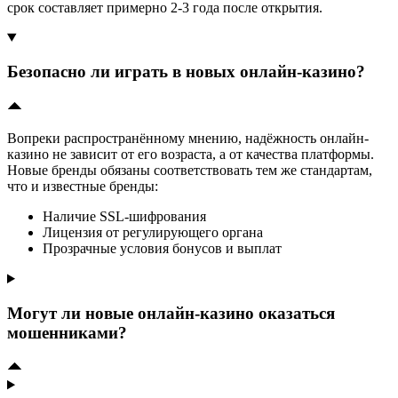
срок составляет примерно 2-3 года после открытия.
Безопасно ли играть в новых онлайн-казино?
Вопреки распространённому мнению, надёжность онлайн-
казино не зависит от его возраста, а от качества платформы.
Новые бренды обязаны соответствовать тем же стандартам,
что и известные бренды:
Наличие SSL-шифрования
Лицензия от регулирующего органа
Прозрачные условия бонусов и выплат
Могут ли новые онлайн-казино оказаться
мошенниками?