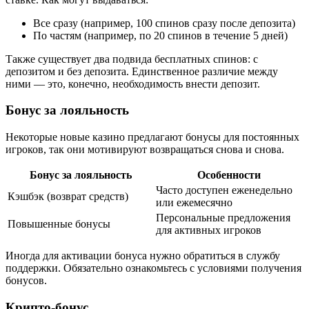
Все сразу (например, 100 спинов сразу после депозита)
По частям (например, по 20 спинов в течение 5 дней)
Также существует два подвида бесплатных спинов: с
депозитом и без депозита. Единственное различие между
ними — это, конечно, необходимость внести депозит.
Бонус за лояльность
Некоторые новые казино предлагают бонусы для постоянных
игроков, так они мотивируют возвращаться снова и снова.
Бонус за лояльность
Особенности
Часто доступен еженедельно
Кэшбэк (возврат средств)
или ежемесячно
Персональные предложения
Повышенные бонусы
для активных игроков
Иногда для активации бонуса нужно обратиться в службу
поддержки. Обязательно ознакомьтесь с условиями получения
бонусов.
Крипто-бонус