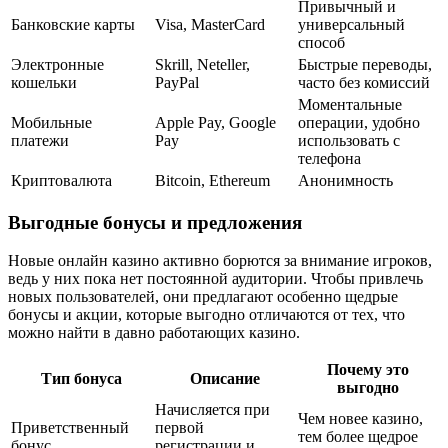
Привычный и
Банковские карты
Visa, MasterCard
универсальный
способ
Электронные
Skrill, Neteller,
Быстрые переводы,
кошельки
PayPal
часто без комиссий
Моментальные
Мобильные
Apple Pay, Google
операции, удобно
платежи
Pay
использовать с
телефона
Криптовалюта
Bitcoin, Ethereum
Анонимность
Выгодные бонусы и предложения
Новые онлайн казино активно борются за внимание игроков,
ведь у них пока нет постоянной аудитории. Чтобы привлечь
новых пользователей, они предлагают особенно щедрые
бонусы и акции, которые выгодно отличаются от тех, что
можно найти в давно работающих казино.
Почему это
Тип бонуса
Описание
выгодно
Начисляется при
Чем новее казино,
Приветственный
первой
тем более щедрое
бонус
регистрации и