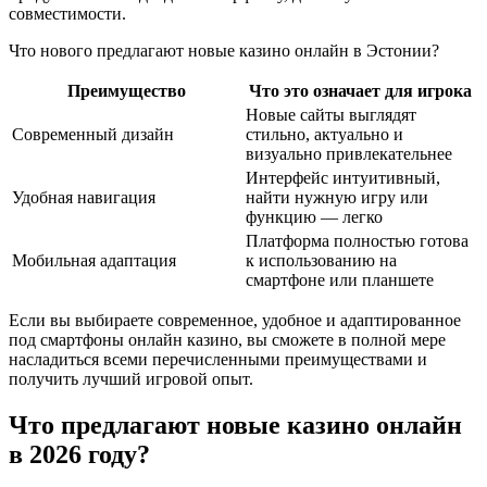
совместимости.
Что нового предлагают новые казино онлайн в Эстонии?
Преимущество
Что это означает для игрока
Новые сайты выглядят
Современный дизайн
стильно, актуально и
визуально привлекательнее
Интерфейс интуитивный,
Удобная навигация
найти нужную игру или
функцию — легко
Платформа полностью готова
Мобильная адаптация
к использованию на
смартфоне или планшете
Если вы выбираете современное, удобное и адаптированное
под смартфоны онлайн казино, вы сможете в полной мере
насладиться всеми перечисленными преимуществами и
получить лучший игровой опыт.
Что предлагают новые казино онлайн
в 2026 году?