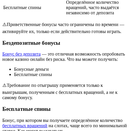
Определённое количество
Бесплатные спины
вращений, часто выдаётся
независимо от депозита
⚠️Приветственные бонусы часто ограничены по времени —
активируйте их, только если действительно готовы играть.
Бездепозитные бонусы
Бонус без депозита
— это отличная возможность опробовать
новое казино онлайн без риска. Что вы можете получить:
Бонусные деньги
Бесплатные спины
⚠️Требование по отыгрышу применяется только к
выигрышам, полученным с бесплатных вращений, а не к
самому бонусу.
Бесплатные спины
Бонус, при котором вы получаете определённое количество
бесплатных вращений
на слотах, чаще всего по минимальной
ставке. Как могут выдаваться: