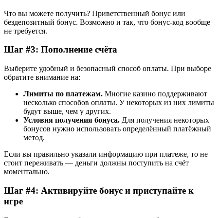
Что вы можете получить? Приветственный бонус или
бездепозитный бонус. Возможно и так, что бонус-код вообще
не требуется.
Шаг #3: Пополнение счёта
Выберите удобный и безопасный способ оплаты. При выборе
обратите внимание на:
Лимиты по платежам.
Многие казино поддерживают
несколько способов оплаты. У некоторых из них лимиты
будут выше, чем у других.
Условия получения бонуса.
Для получения некоторых
бонусов нужно использовать определённый платёжный
метод.
Если вы правильно указали информацию при платеже, то не
стоит переживать — деньги должны поступить на счёт
моментально.
Шаг #4: Активируйте бонус и приступайте к
игре