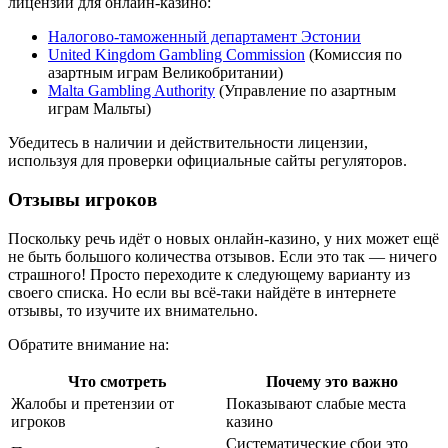
лицензии для онлайн-казино:
Налогово-таможенный департамент Эстонии
United Kingdom Gambling Commission
(Комиссия по
азартным играм Великобритании)
Malta Gambling Authority
(Управление по азартным
играм Мальты)
Убедитесь в наличии и действительности лицензии,
используя для проверки официальные сайты регуляторов.
Отзывы игроков
Поскольку речь идёт о новых онлайн-казино, у них может ещё
не быть большого количества отзывов. Если это так — ничего
страшного! Просто переходите к следующему варианту из
своего списка. Но если вы всё-таки найдёте в интернете
отзывы, то изучите их внимательно.
Обратите внимание на:
Что смотреть
Почему это важно
Жалобы и претензии от
Показывают слабые места
игроков
казино
Систематические сбои это