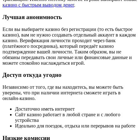
казино с быстрым выводом денег
.
Лучшая анонимность
Если вы выбираете казино без регистрации (то есть быстрое
казино), вам не нужно создавать отдельный аккаунт в каждом
казино. Верификация личности проходит через банк
(платёжного посредника), который передаёт казино
подтверждение вашей личности. Таким образом, вы не
обязаны передавать свои личные или финансовые данные и
можете спокойно наслаждаться игрой.
Доступ откуда угодно
Независимо от того, где вы находитесь, вы можете быть
уверены, что при наличии интернета сможете играть в
онлайн-казино.
Достаточно иметь интернет
Сайт казино работает в любой стране и с любого
устройства
Идеально для поездок, отдыха или перерывов на работе
Низкие комиссии