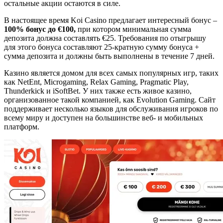
остальные акции остаются в силе.
В настоящее время Koi Casino предлагает интересный бонус –
100% бонус до €100,
при котором минимальная сумма
депозита должна составлять €25. Требования по отыгрышу
для этого бонуса составляют 25-кратную сумму бонуса +
сумма депозита и должны быть выполнены в течение 7 дней.
Казино является домом для всех самых популярных игр, таких
как NetEnt, Microgaming, Relax Gaming, Pragmatic Play,
Thunderkick и iSoftBet. У них также есть живое казино,
организованное такой компанией, как Evolution Gaming. Сайт
поддерживает несколько языков для обслуживания игроков по
всему миру и доступен на большинстве веб- и мобильных
платформ.