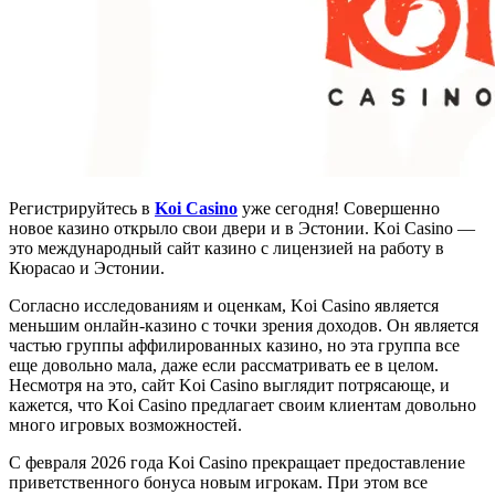
Регистрируйтесь в
Koi Casino
уже сегодня! Совершенно
новое казино открыло свои двери и в Эстонии. Koi Casino —
это международный сайт казино с лицензией на работу в
Кюрасао и Эстонии.
Согласно исследованиям и оценкам, Koi Casino является
меньшим онлайн-казино с точки зрения доходов. Он является
частью группы аффилированных казино, но эта группа все
еще довольно мала, даже если рассматривать ее в целом.
Несмотря на это, сайт Koi Casino выглядит потрясающе, и
кажется, что Koi Casino предлагает своим клиентам довольно
много игровых возможностей.
С февраля 2026 года Koi Casino прекращает предоставление
приветственного бонуса новым игрокам. При этом все