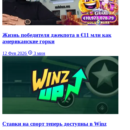
Жизнь победителя джекпота в €11 млн как
американские горки
12 Фев 2026
3
мин
Ставки на спорт теперь доступны в Winz