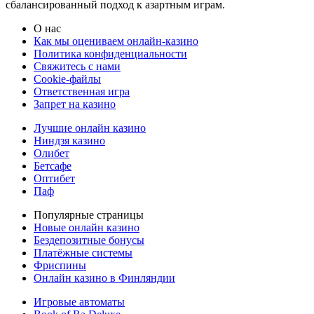
сбалансированный подход к азартным играм.
О нас
Как мы оцениваем онлайн-казино
Политика конфиденциальности
Свяжитесь с нами
Cookie-файлы
Ответственная игра
Запрет на казино
Лучшие онлайн казино
Ниндзя казино
Олибет
Бетсафе
Оптибет
Паф
Популярные страницы
Новые онлайн казино
Бездепозитные бонусы
Платёжные системы
Фриспины
Онлайн казино в Финляндии
Игровые автоматы