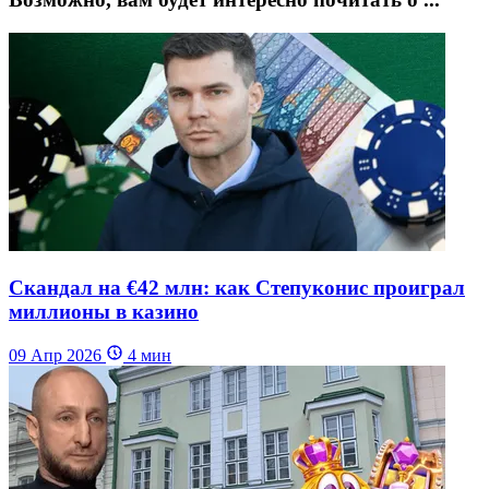
Скандал на €42 млн: как Степуконис проиграл
миллионы в казино
09 Апр 2026
4
мин