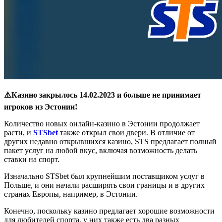
⚠️Казино закрылось 14.02.2023 и больше не принимает
игроков из Эстонии!
Количество новых онлайн-казино в Эстонии продолжает
расти, и
STSbet
также открыл свои двери. В отличие от
других недавно открывшихся казино, STS предлагает полный
пакет услуг на любой вкус, включая возможность делать
ставки на спорт.
Изначально STSbet был крупнейшим поставщиком услуг в
Польше, и они начали расширять свои границы и в других
странах Европы, например, в Эстонии.
Конечно, поскольку казино предлагает хорошие возможности
для любителей спорта, у них также есть два разных