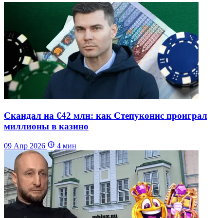
Скандал на €42 млн: как Степуконис проиграл
миллионы в казино
09 Апр 2026
4
мин