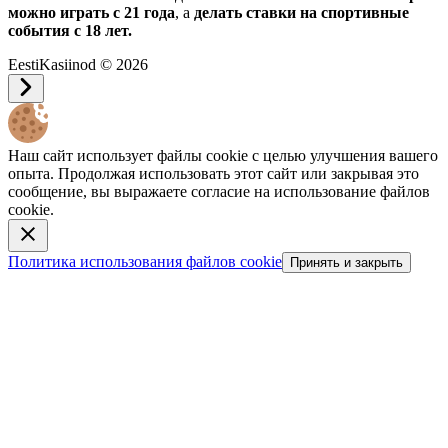
можно играть с
21
года
, а
делать ставки на спортивные
события с
18
лет.
EestiKasiinod © 2026
Наш cайт использует файлы cookie с целью улучшения вашего
опыта. Продолжая использовать этот сайт или закрывая это
сообщение, вы выражаете согласие на использование файлов
cookie.
Политика использования файлов cookie
Принять и закрыть