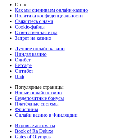
О нас
Как мы оцениваем онлайн-казино
Политика конфиденциальности
Свяжитесь с нами
Cookie-файлы
Ответственная игра
Запрет на казино
Лучшие онлайн казино
Ниндзя казино
Олибет
Бетсафе
Оптибет
Паф
Популярные страницы
Новые онлайн казино
Бездепозитные бонусы
Платёжные системы
Фриспины
Онлайн казино в Финляндии
Игровые автоматы
Book of Ra Deluxe
Gates of Olympus