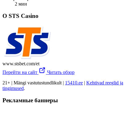
2
мин
О STS Casino
www.stsbet.com/et
Перейти на сайт
Читать обзор
21+ | Mängi vastutustundlikult |
15410.ee
|
Kehtivad reeglid ja
tingimused
.
Рекламные баннеры