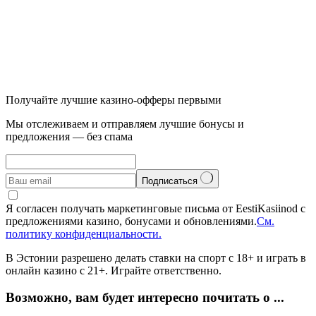
Получайте лучшие казино-офферы первыми
Мы отслеживаем и отправляем лучшие бонусы и
предложения — без спама
Подписаться
Я согласен получать маркетинговые письма от EestiKasiinod с
предложениями казино, бонусами и обновлениями.
См.
политику конфиденциальности.
В Эстонии разрешено делать ставки на спорт с 18+ и играть в
онлайн казино с 21+. Играйте ответственно.
Возможно, вам будет интересно почитать о ...