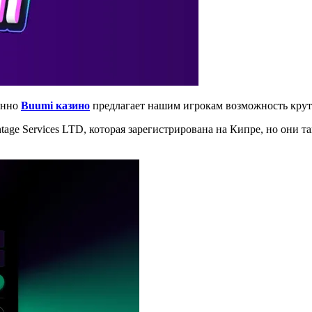
енно
Buumi казино
предлагает нашим игрокам возможность крути
age Services LTD, которая зарегистрирована на Кипре, но они 