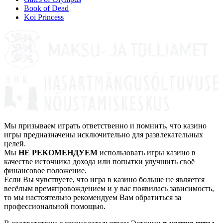
Book of Dead
Koi Princess
Мы призываем играть ответственно и помнить, что казино
игры предназначены исключительно для развлекательных
целей.
Мы
НЕ РЕКОМЕНДУЕМ
использовать игры казино в
качестве источника дохода или попытки улучшить своё
финансовое положение.
Если Вы чувствуете, что игра в казино больше не является
весёлым времяпровождением и у вас появилась зависимость,
то мы настоятельно рекомендуем Вам обратиться за
профессиональной помощью.