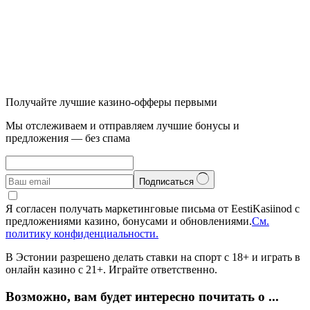
Получайте лучшие казино-офферы первыми
Мы отслеживаем и отправляем лучшие бонусы и
предложения — без спама
Подписаться
Я согласен получать маркетинговые письма от EestiKasiinod с
предложениями казино, бонусами и обновлениями.
См.
политику конфиденциальности.
В Эстонии разрешено делать ставки на спорт с 18+ и играть в
онлайн казино с 21+. Играйте ответственно.
Возможно, вам будет интересно почитать о ...