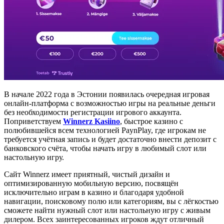
В начале 2022 года в Эстонии появилась очередная игровая
онлайн-платформа с возможностью игры на реальные деньги
без необходимости регистрации игрового аккаунта.
Поприветствуем
Winnerz Kasiino
, быстрое казино с
полюбившейся всем технологией PaynPlay, где игрокам не
требуется учётная запись и будет достаточно внести депозит с
банковского счёта, чтобы начать игру в любимый слот или
настольную игру.
Сайт Winnerz имеет приятный, чистый дизайн и
оптимизированную мобильную версию, посвящён
исключительно играм в казино и благодаря удобной
навигации, поисковому полю или категориям, вы с лёгкостью
сможете найти нужный слот или настольную игру с живым
дилером. Всех заинтересованных игроков ждут отличный