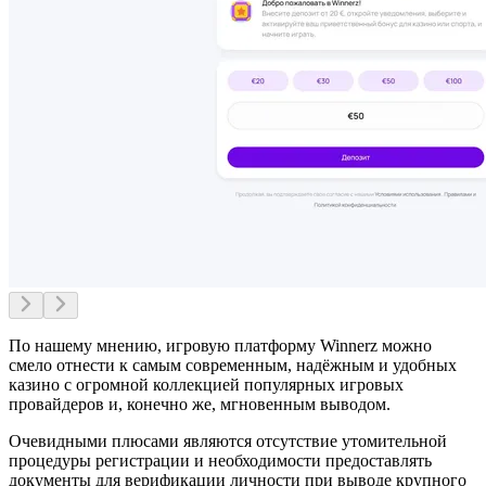
По нашему мнению, игровую платформу Winnerz можно
смело отнести к самым современным, надёжным и удобных
казино с огромной коллекцией популярных игровых
провайдеров и, конечно же, мгновенным выводом.
Очевидными плюсами являются отсутствие утомительной
процедуры регистрации и необходимости предоставлять
документы для верификации личности при выводе крупного