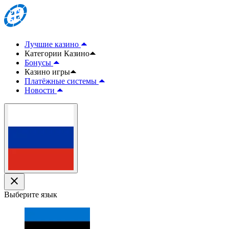
Лучшие казино
Категории Казино
Бонусы
Казино игры
Платёжные системы
Новости
Выберите язык