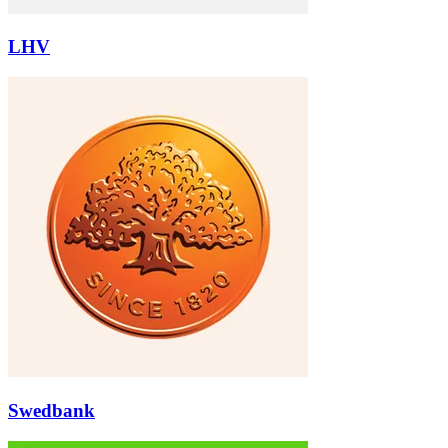
LHV
Swedbank