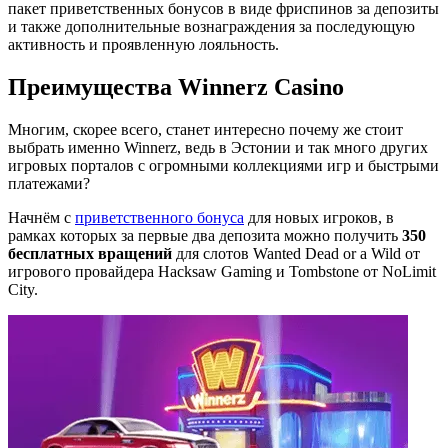
пакет приветственных бонусов в виде фриспинов за депозиты
и также дополнительные вознаграждения за последующую
активность и проявленную лояльность.
Преимущества Winnerz Casino
Многим, скорее всего, станет интересно почему же стоит
выбрать именно Winnerz, ведь в Эстонии и так много других
игровых порталов с огромными коллекциями игр и быстрыми
платежами?
Начнём с
приветственного бонуса
для новых игроков, в
рамках которых за первые два депозита можно получить
350
бесплатных вращений
для слотов Wanted Dead or a Wild от
игрового провайдера Hacksaw Gaming и Tombstone от NoLimit
City.