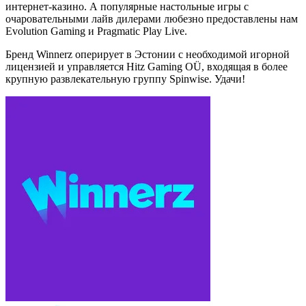
интернет-казино. А популярные настольные игры с
очаровательными лайв дилерами любезно предоставлены нам
Evolution Gaming и Pragmatic Play Live.
Бренд Winnerz оперирует в Эстонии с необходимой игорной
лицензией и управляется Hitz Gaming OÜ, входящая в более
крупную развлекательную группу Spinwise. Удачи!