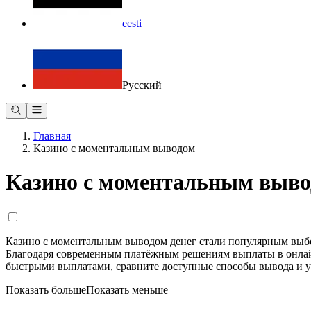
eesti
Русский
Главная
Казино с моментальным выводом
Казино с моментальным вывод
Казино с моментальным выводом денег стали популярным выбор
Благодаря современным платёжным решениям выплаты в онлайн-
быстрыми выплатами, сравните доступные способы вывода и уз
Показать больше
Показать меньше