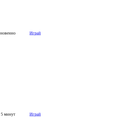
новенно
Играй
 5 минут
Играй