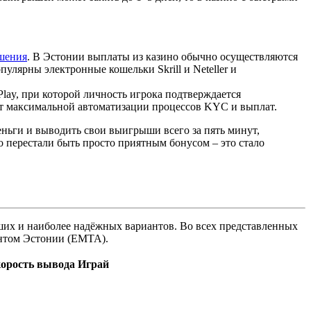
шения
. В Эстонии выплаты из казино обычно осуществляются
пулярны электронные кошельки Skrill и Neteller и
lay, при которой личность игрока подтверждается
ет максимальной автоматизации процессов KYC и выплат.
еньги и выводить свои выигрыши всего за пять минут,
о перестали быть просто приятным бонусом – это стало
чших и наиболее надёжных вариантов. Во всех представленных
ентом Эстонии (EMTA).
орость вывода
Играй