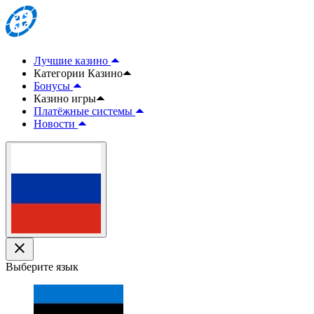
Лучшие казино
Категории Казино
Бонусы
Казино игры
Платёжные системы
Новости
Выберите язык