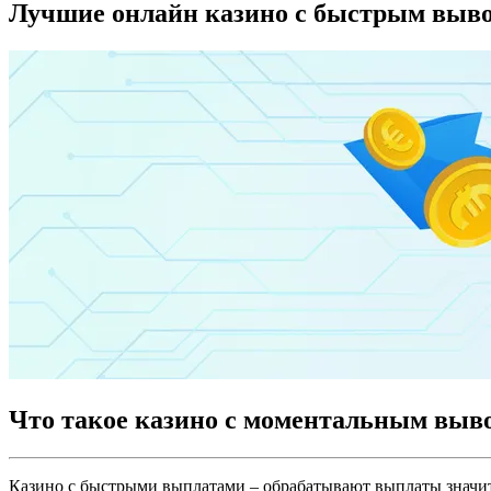
Лучшие онлайн казино с быстрым вывод
Что такое казино с моментальным выво
Казино с быстрыми выплатами – обрабатывают выплаты значите