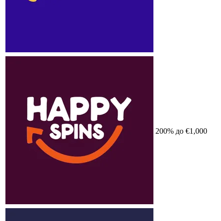
200% до €1,000