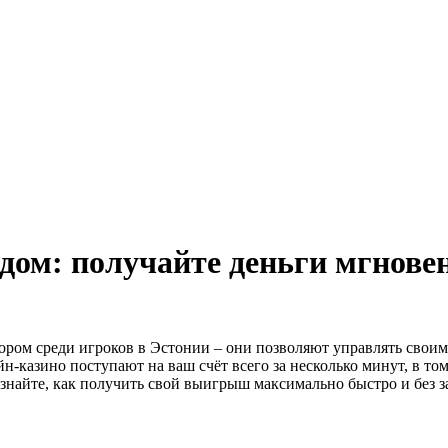
ом: получайте деньги мгнове
ом среди игроков в Эстонии – они позволяют управлять своими 
казино поступают на ваш счёт всего за несколько минут, в том
найте, как получить свой выигрыш максимально быстро и без з