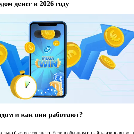
ом денег в 2026 году
дом и как они работают?
льно быстрее среднего. Если в обычном онлайн-казино вывод в