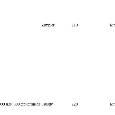
Zimpler
€10
Мг
000 или 800 фриспинов
Trustly
€20
Мг