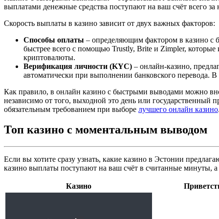
выплатами денежные средства поступают на ваш счёт всего за 
Скорость выплаты в казино зависит от двух важных факторов:
Способы оплаты
– определяющим фактором в казино с
быстрее всего с помощью Trustly, Brite и Zimpler, котор
криптовалюты.
Верификация личности (KYC)
– онлайн-казино, предла
автоматически при выполнении банковского перевода. В
Как правило, в онлайн казино с быстрыми выводами можно вне
независимо от того, выходной это день или государственный п
обязательным требованием при выборе
лучшего онлайн казино
Топ казино с моментальным выводом
Если вы хотите сразу узнать, какие казино в Эстонии предла
казино выплаты поступают на ваш счёт в считанные минуты, 
Казино
Приветст