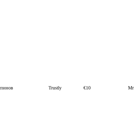
спинов
Trustly
€10
Мг