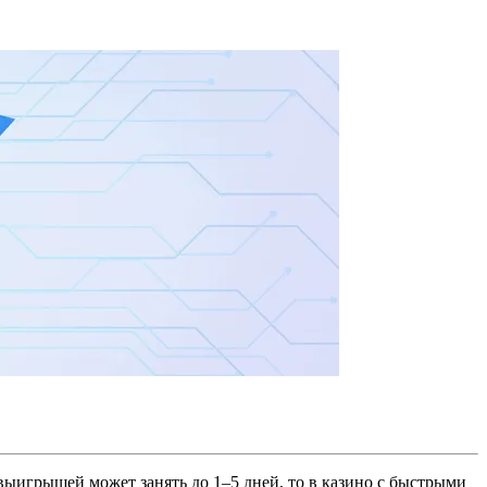
ыигрышей может занять до 1–5 дней, то в казино с быстрыми