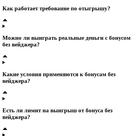
Как работает требование по отыгрышу?
Можно ли выиграть реальные деньги с бонусом
без вейджера?
Какие условия применяются к бонусам без
вейджера?
Есть ли лимит на выигрыш от бонуса без
вейджера?