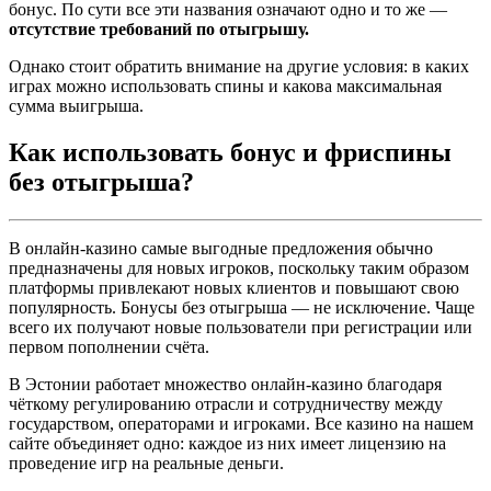
бонус. По сути все эти названия означают одно и то же —
отсутствие требований по отыгрышу.
Однако стоит обратить внимание на другие условия: в каких
играх можно использовать спины и какова максимальная
сумма выигрыша.
Как использовать бонус и фриспины
без отыгрыша?
В онлайн-казино самые выгодные предложения обычно
предназначены для новых игроков, поскольку таким образом
платформы привлекают новых клиентов и повышают свою
популярность. Бонусы без отыгрыша — не исключение. Чаще
всего их получают новые пользователи при регистрации или
первом пополнении счёта.
В Эстонии работает множество онлайн-казино благодаря
чёткому регулированию отрасли и сотрудничеству между
государством, операторами и игроками. Все казино на нашем
сайте объединяет одно: каждое из них имеет лицензию на
проведение игр на реальные деньги.