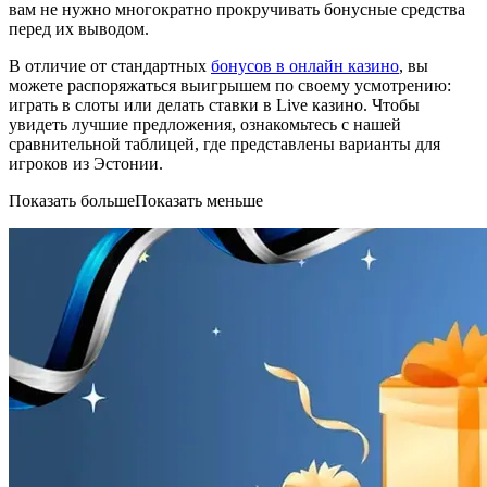
вам не нужно многократно прокручивать бонусные средства
перед их выводом.
В отличие от стандартных
бонусов в онлайн казино
, вы
можете распоряжаться выигрышем по своему усмотрению:
играть в слоты или делать ставки в Live казино. Чтобы
увидеть лучшие предложения, ознакомьтесь с нашей
сравнительной таблицей, где представлены варианты для
игроков из Эстонии.
Показать больше
Показать меньше