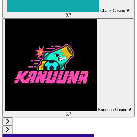
Chanz Casino
8,7
Kanuuna Casino
6,7