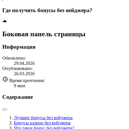
Где получить бонусы без вейджера?
Боковая панель страницы
Информация
Обновлено:
29.04.2026
Опубликовано:
26.03.2026
Время прочтения:
9
мин
Содержание
Лучшие бонусы без вейджера
Бонусы казино без вейджера
Что такое бонус без вейджера?