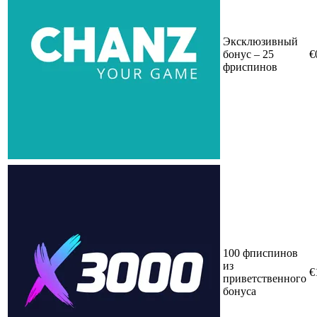
Эксклюзивный
бонус – 25
€
фриспинов
100 фписпинов
из
€
приветственного
бонуса