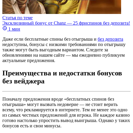
Статья по теме
Эксклюзивный бонус от Chanz — 25 фриспинов без депозита!
1
мин
Даже если бесплатные спины без отыгрыша и
без депозита
недоступны, бонусы с низкими требованиями по отыгрышу
также могут быть выгодным вариантом. Следите за
обновлениями на нашем сайте — мы ежедневно публикуем
актуальные предложения.
Преимущества и недостатки бонусов
без вейджера
Поначалу предложения вроде «бесплатных спинов без
отыгрыша» могут вызвать недоверие — не стоит верить
всему, что рекламируется в интернете. Тем не менее это одно
из самых честных предложений для игрока. Не каждое казино
готово настолько упростить вывод выигрыша. Однако у таких
бонусов есть и свои минусы.