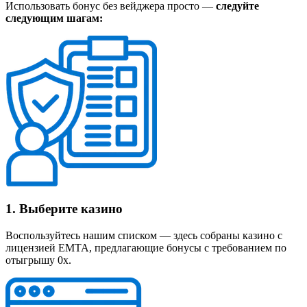
Использовать бонус без вейджера просто —
следуйте
следующим шагам:
1. Выберите казино
Воспользуйтесь нашим списком — здесь собраны казино с
лицензией EMTA, предлагающие бонусы с требованием по
отыгрышу 0x.