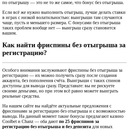
по отыгрышу — это не то же самое, что бонус без отыгрыша.
Если всё же нужно выполнить отыгрыш, лучше делать ставки
в играх с низкой волатильностью: выигрыши там случаются
чаще, пусть и меньшего размера. С бонусами без отыгрыша
таких проблем вообще нет — выигрыш сразу становится
вашим.
Как найти фриспины без отыгрыша за
регистрацию?
Особого внимания заслуживают фриспины без отыгрыша за
регистрацию — их можно получить сразу после создания
аккаунта, без пополнения счёта. Выигрыши с таких спинов
доступны для вывода сразу. Представьте: вы не рискуете
своими деньгами, но при этом всё равно можете выиграть
реальные средства.
На нашем сайте вы найдёте актуальные предложения с
фриспинами за регистрацию без отыгрыша и с возможностью
вывода. На данный момент такие бонусы предлагают казино
Coolbet и Chanz — оба дают
по 25 фриспинов за
регистрацию без отыгрыша и без депозита
для новых