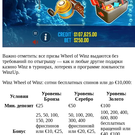
Важно отметить: все призы Wheel of Winz выдаются без
требований по отыгрышу — как и любые другие подарки
казино Winz в турнирах, лотереях и программе лояльности
WinzUp.
Winz Wheel of Winz: сотни бесплатных спинов или до €10,000:
Уровень:
Уровень:
Уровень:
Условия
Бронза
Серебро
Золото
Мин. депозит
€25
€50
€100
100, 200, 400,
25, 50, 100,
50, 100, 200,
600, 800
150, 200
300, 400
бесплатных
фриспинов
фриспиновй
вращений или
Бонус
или €10, €25,
или €20, €25,
€40, €100,