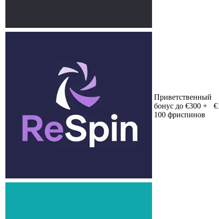
Приветственный
бонус до €300 +
€
100 фриспинов