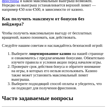
фриспины
и какой максимальный выигрыш возможен.
Нередко на выигрыш устанавливается верхний лимит —
например €50 или €500, в зависимости от казино.
Как получить максимум от бонусов без
вейджера?
Чтобы получить максимальную выгоду от бесплатных
вращений, важно понимать, как действовать.
Следуйте нашим советам и наслаждайтесь безопасной игрой:
Выберите
лицензированное казино
на нашей странице
и ознакомьтесь с предлагаемыми бонусами. Обязательно
изучите правила и условия акции перед началом игры.
Проверьте срок действия бонуса и обратите внимание
на игры, в которых его нельзя использовать. Казино
также может установить максимальный лимит
выигрыша.
Выберите подходящий способ оплаты и убедитесь, что
он подходит для получения фриспинов.
Часто задаваемые вопросы