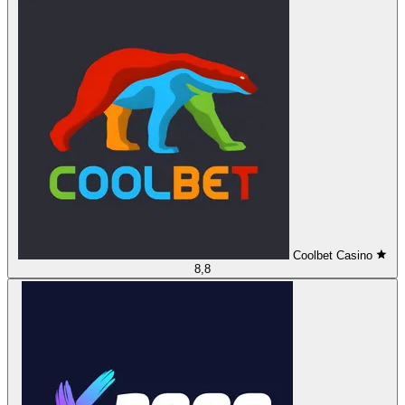
Coolbet Casino
8,8