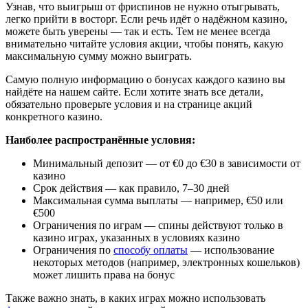
Узнав, что выигрыш от фриспинов не нужно отыгрывать,
легко прийти в восторг. Если речь идёт о надёжном казино,
можете быть уверены — так и есть. Тем не менее всегда
внимательно читайте условия акции, чтобы понять, какую
максимальную сумму можно выиграть.
Самую полную информацию о бонусах каждого казино вы
найдёте на нашем сайте. Если хотите знать все детали,
обязательно проверьте условия и на странице акций
конкретного казино.
Наиболее распространённые условия:
Минимальный депозит — от €0 до €30 в зависимости от
казино
Срок действия — как правило, 7–30 дней
Максимальная сумма выплаты — например, €50 или
€500
Ограничения по играм — спины действуют только в
казино играх, указанных в условиях казино
Ограничения по
способу оплаты
— использование
некоторых методов (например, электронных кошельков)
может лишить права на бонус
Также важно знать, в каких играх можно использовать