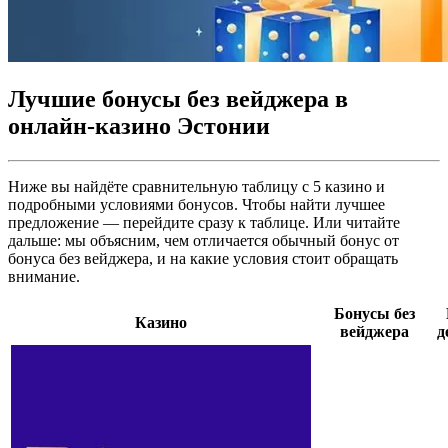
Лучшие бонусы без вейджера в
онлайн-казино Эстонии
Ниже вы найдёте сравнительную таблицу с 5 казино и
подробными условиями бонусов. Чтобы найти лучшее
предложение — перейдите сразу к таблице. Или читайте
дальше: мы объясним, чем отличается обычный бонус от
бонуса без вейджера, и на какие условия стоит обращать
внимание.
Бонусы без
Казино
вейджера
д