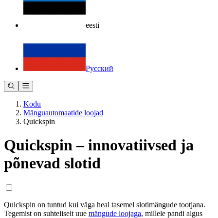
eesti
Русский
Kodu
Mänguautomaatide loojad
Quickspin
Quickspin – innovatiivsed ja
põnevad slotid
Quickspin on tuntud kui väga heal tasemel slotimängude tootjana.
Tegemist on suhteliselt uue
mängude loojaga
, millele pandi algus