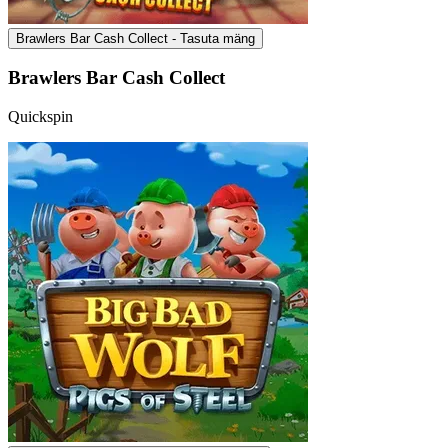
Brawlers Bar Cash Collect - Tasuta mäng
Brawlers Bar Cash Collect
Quickspin