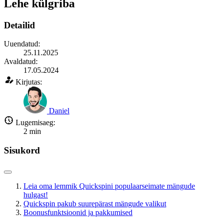
Lehe külgriba
Detailid
Uuendatud:
25.11.2025
Avaldatud:
17.05.2024
Kirjutas:
Daniel
Lugemisaeg:
2
min
Sisukord
Leia oma lemmik Quickspini populaarseimate mängude
hulgast!
Quickspin pakub suurepärast mängude valikut
Boonusfunktsioonid ja pakkumised