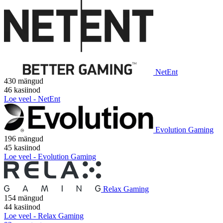
NetEnt
430
mängud
46
kasiinod
Loe veel
- NetEnt
Evolution Gaming
196
mängud
45
kasiinod
Loe veel
- Evolution Gaming
Relax Gaming
154
mängud
44
kasiinod
Loe veel
- Relax Gaming