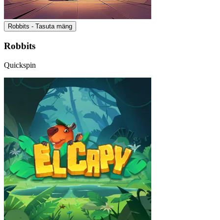
Robbits - Tasuta mäng
Robbits
Quickspin