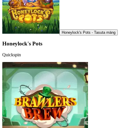
Honeylock's Pots - Tasuta mäng
Honeylock's Pots
Quickspin