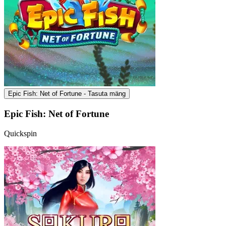
Epic Fish: Net of Fortune - Tasuta mäng
Epic Fish: Net of Fortune
Quickspin