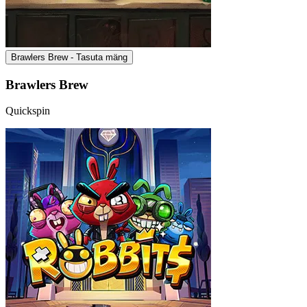
Brawlers Brew - Tasuta mäng
Brawlers Brew
Quickspin