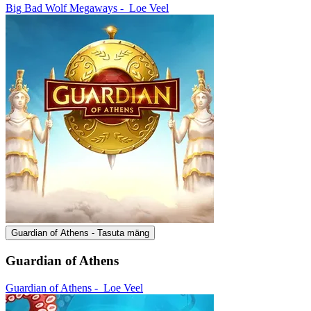
Big Bad Wolf Megaways -
Loe Veel
Guardian of Athens - Tasuta mäng
Guardian of Athens
Guardian of Athens -
Loe Veel