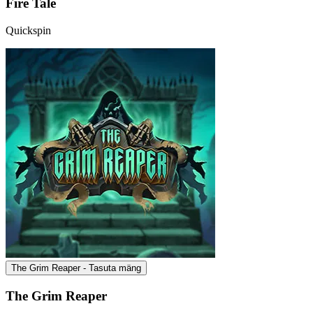
Fire Tale
Quickspin
The Grim Reaper - Tasuta mäng
The Grim Reaper