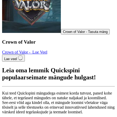
Crown of Valor - Tasuta mäng
Crown of Valor
Crown of Valor -
Loe Veel
Lae veel
Leia oma lemmik Quickspini
populaarseimate mängude hulgast!
Kui teed Quickspini mängudega esimest korda tutvust, paned kohe
tähele, et tegelased mängudes on natuke naljakad ja koomilised.
See-eest võid aga kindel olla, et mängude loomist võetakse väga
tõsiselt ja selle tõestuseks on erinevad innovatiivsed lahendused ning
värsked ideed tegelaskujude ja teemade loomisel.