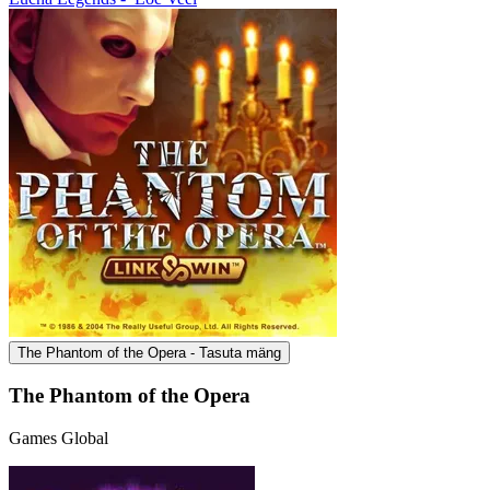
The Phantom of the Opera - Tasuta mäng
The Phantom of the Opera
Games Global