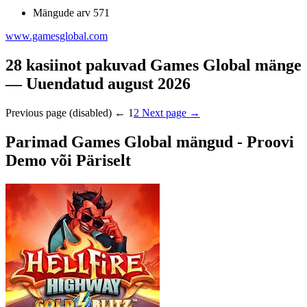
Mängude arv
571
www.gamesglobal.com
28 kasiinot pakuvad Games Global mänge
— Uuendatud august 2026
Previous page (disabled)
←
1
2
Next page
→
Parimad Games Global mängud - Proovi
Demo või Päriselt