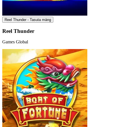
Reel Thunder - Tasuta mäng
Reel Thunder
Games Global