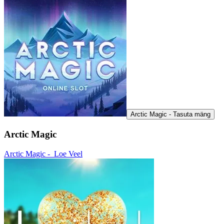
Arctic Magic - Tasuta mäng
Arctic Magic
Arctic Magic -
Loe Veel