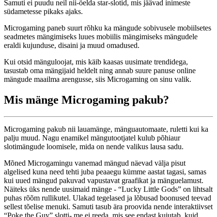
Samuti ei puudu neil nii-öelda star-slotid, mis jäävad inimeste
südametesse pikaks ajaks.
Microgaming paneb suurt rõhku ka mängude sobivusele mobiilsetes
seadmetes mängimiseks luues mobiilis mängimiseks mängudele
eraldi kujunduse, disaini ja muud omadused.
Kui otsid mänguloojat, mis käib kaasas uusimate trendidega,
tasustab oma mängijaid heldelt ning annab suure panuse online
mängude maailma arengusse, siis Microgaming on sinu valik.
Mis mänge Microgaming pakub?
Microgaming pakub nii lauamänge, mänguautomaate, ruletti kui ka
palju muud. Nagu enamikel mängutootjatel kulub põhiaur
slotimängude loomisele, mida on nende valikus lausa sadu.
Mõned Microgamingu vanemad mängud näevad välja pisut
algelised kuna need tehti juba peaaegu kümme aastat tagasi, samas
kui uued mängud pakuvad vapustavat graafikat ja mänguelamust.
Näiteks üks nende uusimaid mänge - “Lucky Little Gods” on lihtsalt
puhas rõõm rullikutel. Ulakad tegelased ja lõbusad boonused teevad
sellest tõelise menuki. Samuti tasub ära proovida nende interaktiivset
“Poke the Guy” slotti- me ei reeda, mis see endast kujutab, kuid