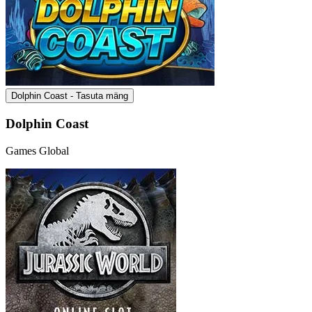
Dolphin Coast - Tasuta mäng
Dolphin Coast
Games Global