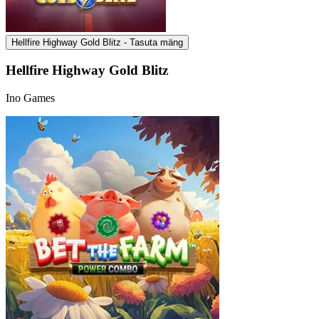
Hellfire Highway Gold Blitz - Tasuta mäng
Hellfire Highway Gold Blitz
Ino Games