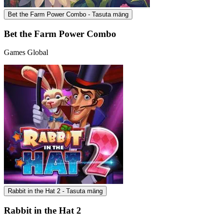
Bet the Farm Power Combo - Tasuta mäng
Bet the Farm Power Combo
Games Global
Rabbit in the Hat 2 - Tasuta mäng
Rabbit in the Hat 2