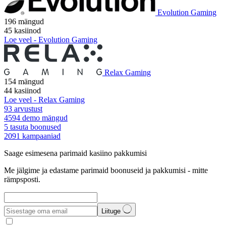
Evolution Gaming
196
mängud
45
kasiinod
Loe veel
- Evolution Gaming
Relax Gaming
154
mängud
44
kasiinod
Loe veel
- Relax Gaming
93
arvustust
4594
demo mängud
5
tasuta boonused
2091
kampaaniad
Saage esimesena parimaid kasiino pakkumisi
Me jälgime ja edastame parimaid boonuseid ja pakkumisi - mitte
rämpsposti.
Liituge