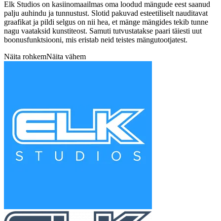
Elk Studios on kasiinomaailmas oma loodud mängude eest saanud
palju auhindu ja tunnustust. Slotid pakuvad esteetiliselt nauditavat
graafikat ja pildi selgus on nii hea, et mänge mängides tekib tunne
nagu vaataksid kunstiteost. Samuti tutvustatakse paari täiesti uut
boonusfunktsiooni, mis eristab neid teistes mängutootjatest.
Näita rohkem
Näita vähem