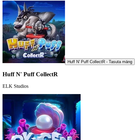
Huff N' Puff CollectR - Tasuta mäng
Huff N' Puff CollectR
ELK Studios