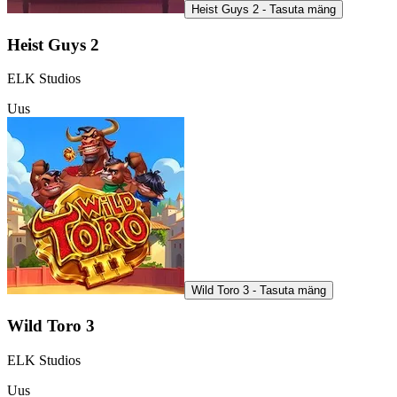
Heist Guys 2 - Tasuta mäng
Heist Guys 2
ELK Studios
Uus
Wild Toro 3 - Tasuta mäng
Wild Toro 3
ELK Studios
Uus