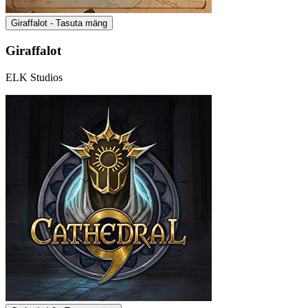
Giraffalot - Tasuta mäng
Giraffalot
ELK Studios