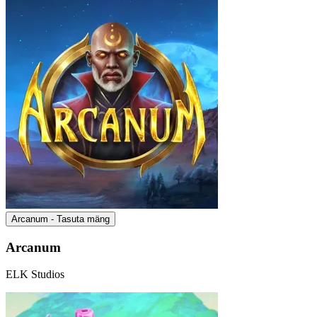
Arcanum - Tasuta mäng
Arcanum
ELK Studios