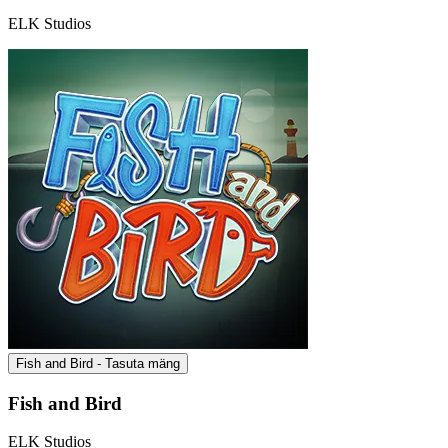
ELK Studios
Fish and Bird - Tasuta mäng
Fish and Bird
ELK Studios