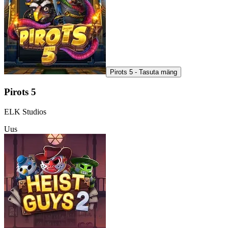
Pirots 5 - Tasuta mäng
Pirots 5
ELK Studios
Uus