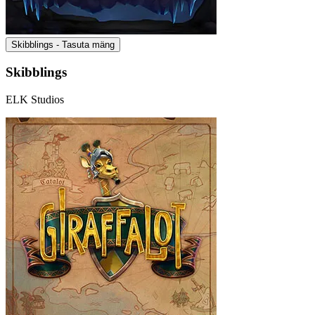
Skibblings - Tasuta mäng
Skibblings
ELK Studios