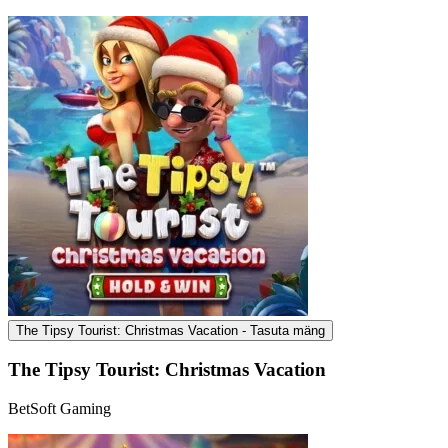
The Tipsy Tourist: Christmas Vacation - Tasuta mäng
The Tipsy Tourist: Christmas Vacation
BetSoft Gaming