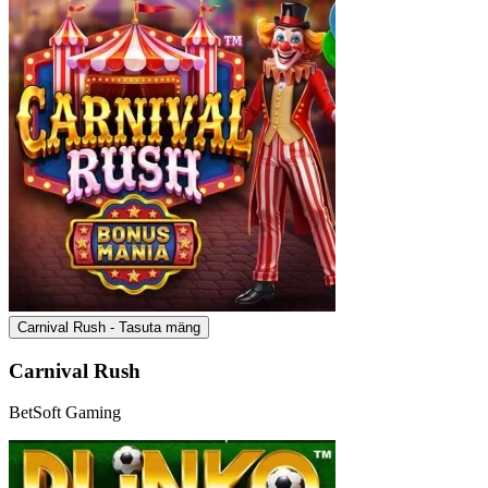
Carnival Rush - Tasuta mäng
Carnival Rush
BetSoft Gaming