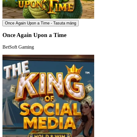
Once Again Upon a Time - Tasuta mäng
Once Again Upon a Time
BetSoft Gaming