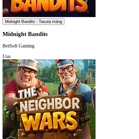
Midnight Bandits - Tasuta mäng
Midnight Bandits
BetSoft Gaming
Uus