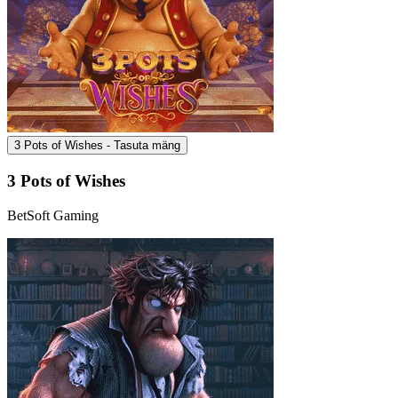
3 Pots of Wishes - Tasuta mäng
3 Pots of Wishes
BetSoft Gaming