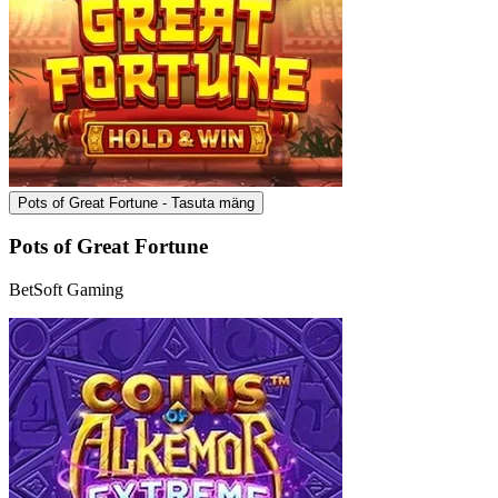
Pots of Great Fortune - Tasuta mäng
Pots of Great Fortune
BetSoft Gaming