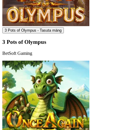
3 Pots of Olympus - Tasuta mäng
3 Pots of Olympus
BetSoft Gaming