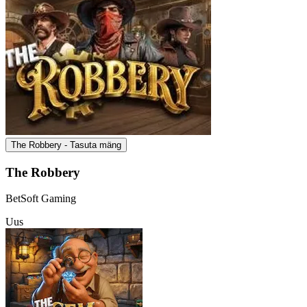
The Robbery - Tasuta mäng
The Robbery
BetSoft Gaming
Uus