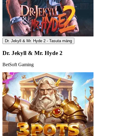
Dr. Jekyll & Mr. Hyde 2 - Tasuta mäng
Dr. Jekyll & Mr. Hyde 2
BetSoft Gaming