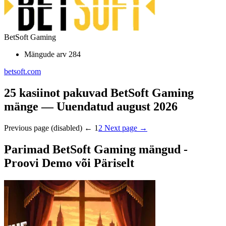
BetSoft Gaming
Mängude arv
284
betsoft.com
25 kasiinot pakuvad BetSoft Gaming
mänge — Uuendatud august 2026
Previous page (disabled)
←
1
2
Next page
→
Parimad BetSoft Gaming mängud -
Proovi Demo või Päriselt