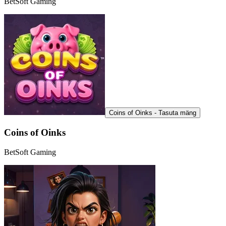
BetSoft Gaming
Coins of Oinks - Tasuta mäng
Coins of Oinks
BetSoft Gaming