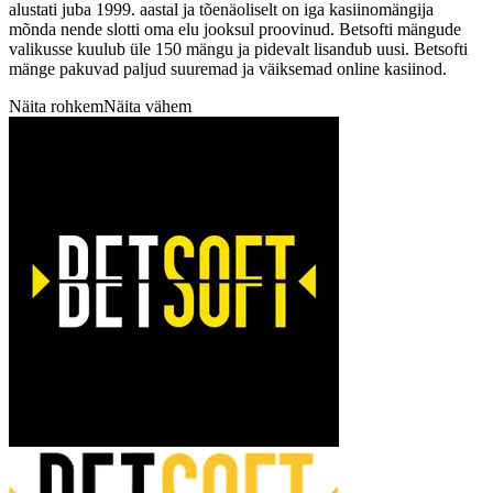
alustati juba 1999. aastal ja tõenäoliselt on iga kasiinomängija
mõnda nende slotti oma elu jooksul proovinud. Betsofti mängude
valikusse kuulub üle 150 mängu ja pidevalt lisandub uusi. Betsofti
mänge pakuvad paljud suuremad ja väiksemad online kasiinod.
Näita rohkem
Näita vähem