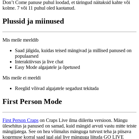
Don’t Come panuse puhul loodad, et täringud näitaksid kahte või
kolme. 7 või 11 puhul oled kaotanud.
Plussid ja miinused
Mis meile meeldib
Saad jälgida, kuidas teised mängivad ja millised panused on
populaarsed
Interaktiivsus ja live chat
Easy Mode algajatele ja õpetused
Mis meile ei meeldi
Reeglid võivad algajatele segadust tekitada
First Person Mode
First Person Craps
on Craps Live ilma diilerita versioon. Mängu
ülesehitus ja panused on samad, kuid mängid arvuti vastu mitte teiste
mängijatega. See on hea võimalus mänguga tutvust teha ja piisava
kogemuse korral saad igal ajal live mänguga liituda GO LIVE