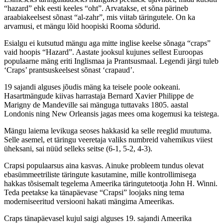
“hazard” ehk eesti keeles “oht”. Arvatakse, et sõna pärineb
araabiakeelsest sõnast “al-zahr”, mis viitab täringutele. On ka
arvamusi, et mängu lõid hoopiski Rooma sõdurid.
Esialgu ei kutsutud mängu aga mitte inglise keelse sõnaga “craps”
vaid hoopis “Hazard”. Aastate jooksul kujunes sellest Euroopas
populaarne mäng eriti Inglismaa ja Prantsusmaal. Legendi järgi tuleb
‘Craps’ prantsuskeelsest sõnast ‘crapaud’.
19 sajandi alguses jõudis mäng ka teisele poole ookeani.
Hasartmängude kiivas harrastaja Bernard Xavier Philippe de
Marigny de Mandeville sai mänguga tuttavaks 1805. aastal
Londonis ning New Orleansis jagas mees oma kogemusi ka teistega.
Mängu laiema levikuga seoses hakkasid ka selle reeglid muutuma.
Selle asemel, et täringu veeretaja valiks numbreid vahemikus viiest
üheksani, sai nüüd selleks seitse (6-1, 5-2, 4-3).
Crapsi populaarsus aina kasvas. Ainuke probleem tundus olevat
ebasümmeetriliste täringute kasutamine, mille kontrollimisega
hakkas tõsisemalt tegelema Ameerika täringutetootja John H. Winni.
Teda peetakse ka tänapäevase “Crapsi” loojaks ning tema
moderniseeritud versiooni hakati mängima Ameerikas.
Craps tänapäevasel kujul saigi alguses 19. sajandi Ameerika