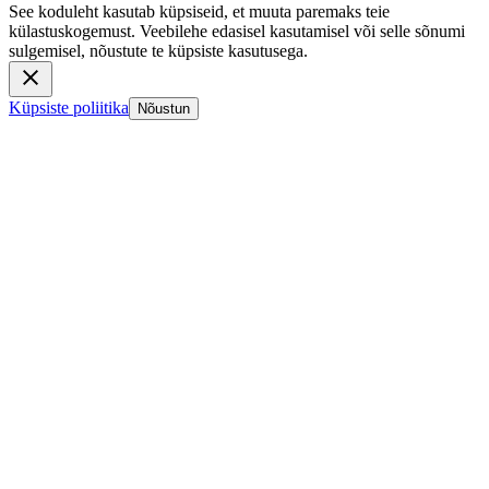
See koduleht kasutab küpsiseid, et muuta paremaks teie
külastuskogemust. Veebilehe edasisel kasutamisel või selle sõnumi
sulgemisel, nõustute te küpsiste kasutusega.
Küpsiste poliitika
Nõustun