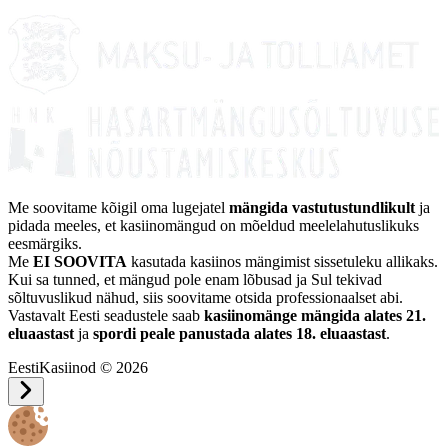
Me soovitame kõigil oma lugejatel
mängida vastutustundlikult
ja
pidada meeles, et kasiinomängud on mõeldud meelelahutuslikuks
eesmärgiks.
Me
EI SOOVITA
kasutada kasiinos mängimist sissetuleku allikaks.
Kui sa tunned, et mängud pole enam lõbusad ja Sul tekivad
sõltuvuslikud nähud, siis soovitame otsida professionaalset abi.
Vastavalt Eesti seadustele saab
kasiinomänge mängida alates 21.
eluaastast
ja
spordi peale panustada alates 18. eluaastast
.
EestiKasiinod © 2026