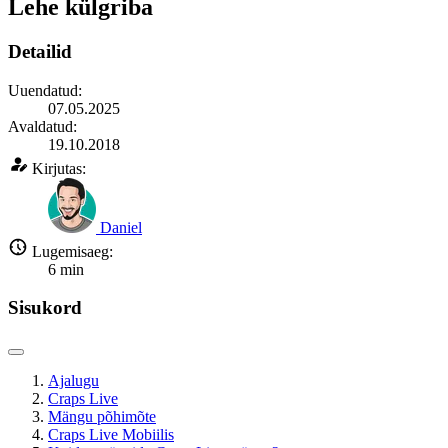
Lehe külgriba
Detailid
Uuendatud:
07.05.2025
Avaldatud:
19.10.2018
Kirjutas:
Daniel
Lugemisaeg:
6
min
Sisukord
Ajalugu
Craps Live
Mängu põhimõte
Craps Live Mobiilis