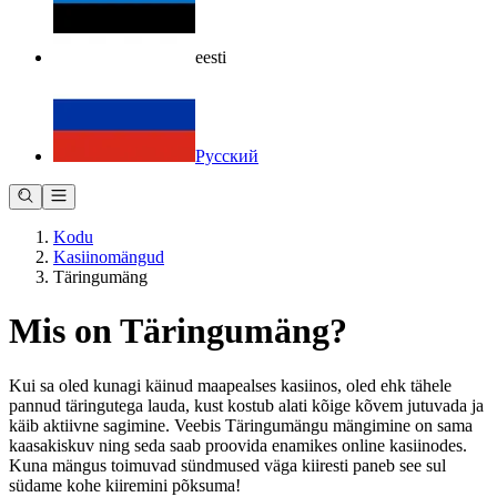
eesti
Русский
Kodu
Kasiinomängud
Täringumäng
Mis on Täringumäng?
Kui sa oled kunagi käinud maapealses kasiinos, oled ehk tähele
pannud täringutega lauda, kust kostub alati kõige kõvem jutuvada ja
käib aktiivne sagimine. Veebis Täringumängu mängimine on sama
kaasakiskuv ning seda saab proovida enamikes online kasiinodes.
Kuna mängus toimuvad sündmused väga kiiresti paneb see sul
südame kohe kiiremini põksuma!