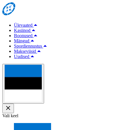
Ülevaated
Kasiinod
Boonused
Mängud
Spordiennustus
Makseviisid
Uudised
Vali keel