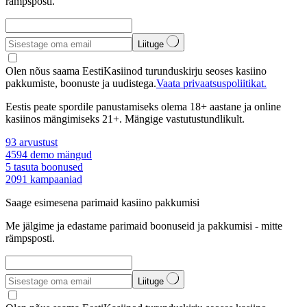
rämpsposti.
Liituge
Olen nõus saama EestiKasiinod turunduskirju seoses kasiino
pakkumiste, boonuste ja uudistega.
Vaata privaatsuspoliitikat.
Eestis peate spordile panustamiseks olema 18+ aastane ja online
kasiinos mängimiseks 21+. Mängige vastutustundlikult.
93
arvustust
4594
demo mängud
5
tasuta boonused
2091
kampaaniad
Saage esimesena parimaid kasiino pakkumisi
Me jälgime ja edastame parimaid boonuseid ja pakkumisi - mitte
rämpsposti.
Liituge