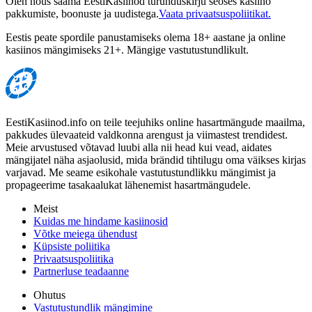
Olen nõus saama EestiKasiinod turunduskirju seoses kasiino
pakkumiste, boonuste ja uudistega.
Vaata privaatsuspoliitikat.
Eestis peate spordile panustamiseks olema 18+ aastane ja online
kasiinos mängimiseks 21+. Mängige vastutustundlikult.
EestiKasiinod.info on teile teejuhiks online hasartmängude maailma,
pakkudes ülevaateid valdkonna arengust ja viimastest trendidest.
Meie arvustused võtavad luubi alla nii head kui vead, aidates
mängijatel näha asjaolusid, mida brändid tihtilugu oma väikses kirjas
varjavad. Me seame esikohale vastutustundlikku mängimist ja
propageerime tasakaalukat lähenemist hasartmängudele.
Meist
Kuidas me hindame kasiinosid
Võtke meiega ühendust
Küpsiste poliitika
Privaatsuspoliitika
Partnerluse teadaanne
Ohutus
Vastutustundlik mängimine