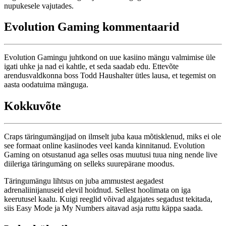
nupukesele vajutades.
Evolution Gaming kommentaarid
Evolution Gamingu juhtkond on uue kasiino mängu valmimise üle
igati uhke ja nad ei kahtle, et seda saadab edu. Ettevõte
arendusvaldkonna boss Todd Haushalter ütles lausa, et tegemist on
aasta oodatuima mänguga.
Kokkuvõte
Craps täringumängijad on ilmselt juba kaua mõtisklenud, miks ei ole
see formaat online kasiinodes veel kanda kinnitanud. Evolution
Gaming on otsustanud aga selles osas muutusi tuua ning nende live
diileriga täringumäng on selleks suurepärane moodus.
Täringumängu lihtsus on juba ammustest aegadest
adrenaliinijanuseid elevil hoidnud. Sellest hoolimata on iga
keerutusel kaalu. Kuigi reeglid võivad algajates segadust tekitada,
siis Easy Mode ja My Numbers aitavad asja ruttu käppa saada.