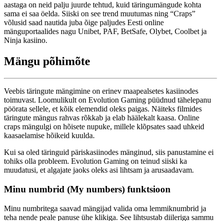
aastaga on neid palju juurde tehtud, kuid täringumängude kohta
sama ei saa öelda. Siiski on see trend muutumas ning “Craps”
võlusid saad nautida juba õige paljudes Eesti online
mänguportaalides nagu Unibet, PAF, BetSafe, Olybet, Coolbet ja
Ninja kasiino.
Mängu põhimõte
Veebis täringute mängimine on erinev maapealsetes kasiinodes
toimuvast. Loomulikult on Evolution Gaming püüdnud tähelepanu
pöörata sellele, et kõik elemendid oleks paigas. Näiteks filmides
täringute mängus rahvas rõkkab ja elab häälekalt kaasa. Online
craps mängulgi on hõisete nupuke, millele klõpsates saad uhkeid
kaasaelamise hõikeid kuulda.
Kui sa oled täringuid päriskasiinodes mänginud, siis panustamine ei
tohiks olla probleem. Evolution Gaming on teinud siiski ka
muudatusi, et algajate jaoks oleks asi lihtsam ja arusaadavam.
Minu numbrid (My numbers) funktsioon
Minu numbritega saavad mängijad valida oma lemmiknumbrid ja
teha nende peale panuse ühe klikiga. See lihtsustab diileriga sammu