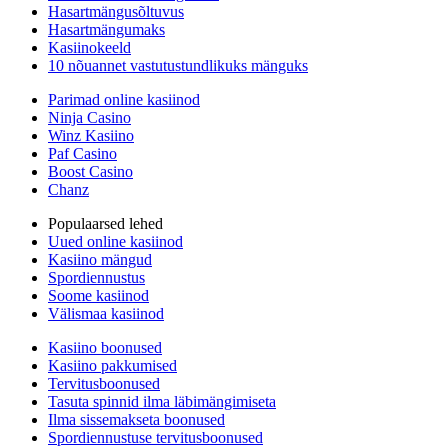
Hasartmängusõltuvus
Hasartmängumaks
Kasiinokeeld
10 nõuannet vastutustundlikuks mänguks
Parimad online kasiinod
Ninja Casino
Winz Kasiino
Paf Casino
Boost Casino
Chanz
Populaarsed lehed
Uued online kasiinod
Kasiino mängud
Spordiennustus
Soome kasiinod
Välismaa kasiinod
Kasiino boonused
Kasiino pakkumised
Tervitusboonused
Tasuta spinnid ilma läbimängimiseta
Ilma sissemakseta boonused
Spordiennustuse tervitusboonused