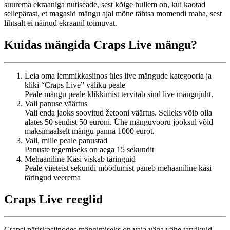
suurema ekraaniga nutiseade, sest kõige hullem on, kui kaotad
sellepärast, et magasid mängu ajal mõne tähtsa momendi maha, sest
lihtsalt ei näinud ekraanil toimuvat.
Kuidas mängida Craps Live mängu?
Leia oma lemmikkasiinos üles live mängude kategooria ja
kliki “Craps Live” valiku peale
Peale mängu peale klikkimist tervitab sind live mängujuht.
Vali panuse väärtus
Vali enda jaoks soovitud žetooni väärtus. Selleks võib olla
alates 50 sendist 50 euroni. Ühe mänguvooru jooksul võid
maksimaalselt mängu panna 1000 eurot.
Vali, mille peale panustad
Panuste tegemiseks on aega 15 sekundit
Mehaaniline Käsi viskab täringuid
Peale viieteist sekundi möödumist paneb mehaaniline käsi
täringud veerema
Craps Live reeglid
Crapsi päriskasiinodes mängimiseks on vaja väga vähe tarvikuid.