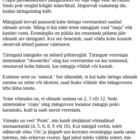
Siiski pole reeglid kõigile tuttavlikud. Järgnevalt vaatamegi üle,
kuidas täringumäng käib.
Mängijaid teevad panuseid kahe täringu veeretamisel saadud
silmade arvule. Mäng ei käi mitte teiste mängijate vaid “maja” ehk
kasiino vastu. Eesmärgiks on püüda ära ennustada pidama jääv
silmade arv täringutel. Kui see õnnestub, saad võidu kohe kontole
olenevalt tehtud panuse väärtusest.
Täringuid mängides on mõned põhireeglid. Täringute veeretajat
nimetatakse “shooteriks” ning kui veeretamine on ära toimunud,
otsustavad kolm faktorit, kas mängija võidab või kaotab.
Esimene neist on ‘natural.’ See tähendab, et kui kahe täringu silmade
summa on seitse või üksteist, saad lisaks võidule ühe mänguvooru
teha täitsa tasuta.
Teine võimalus on, et silmade summa on 2, 3 või 12. Seda
nimetatakse ‘craps’ ning mänguvoor loetakse mängija jaoks
kaotatuks, kuid ta saab uuesti veeretada.
Viimaks on veel ‘Point’, mis katab ülejäänud võimalikud
stsenaariumid (4, 5, 6, 8, 9 või 10). Kui mängid veebis, tuleb
nähtavale sõna ‘On’ ja järgneb uus keerutus eesmärgiga saada sama
tulemus, mis eelnevas voorus. Igal juhul tuleks vältida seitset, mis