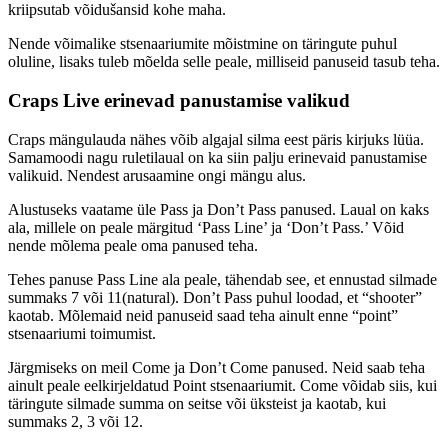
kriipsutab võidušansid kohe maha.
Nende võimalike stsenaariumite mõistmine on täringute puhul
oluline, lisaks tuleb mõelda selle peale, milliseid panuseid tasub teha.
Craps Live erinevad panustamise valikud
Craps mängulauda nähes võib algajal silma eest päris kirjuks lüüa.
Samamoodi nagu ruletilaual on ka siin palju erinevaid panustamise
valikuid. Nendest arusaamine ongi mängu alus.
Alustuseks vaatame üle Pass ja Don’t Pass panused. Laual on kaks
ala, millele on peale märgitud ‘Pass Line’ ja ‘Don’t Pass.’ Võid
nende mõlema peale oma panused teha.
Tehes panuse Pass Line ala peale, tähendab see, et ennustad silmade
summaks 7 või 11(natural). Don’t Pass puhul loodad, et “shooter”
kaotab. Mõlemaid neid panuseid saad teha ainult enne “point”
stsenaariumi toimumist.
Järgmiseks on meil Come ja Don’t Come panused. Neid saab teha
ainult peale eelkirjeldatud Point stsenaariumit. Come võidab siis, kui
täringute silmade summa on seitse või üksteist ja kaotab, kui
summaks 2, 3 või 12.