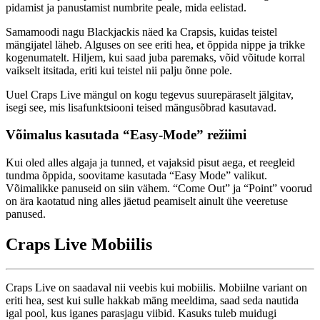
pidamist ja panustamist numbrite peale, mida eelistad.
Samamoodi nagu Blackjackis näed ka Crapsis, kuidas teistel
mängijatel läheb. Alguses on see eriti hea, et õppida nippe ja trikke
kogenumatelt. Hiljem, kui saad juba paremaks, võid võitude korral
vaikselt itsitada, eriti kui teistel nii palju õnne pole.
Uuel Craps Live mängul on kogu tegevus suurepäraselt jälgitav,
isegi see, mis lisafunktsiooni teised mängusõbrad kasutavad.
Võimalus kasutada “Easy-Mode” režiimi
Kui oled alles algaja ja tunned, et vajaksid pisut aega, et reegleid
tundma õppida, soovitame kasutada “Easy Mode” valikut.
Võimalikke panuseid on siin vähem. “Come Out” ja “Point” voorud
on ära kaotatud ning alles jäetud peamiselt ainult ühe veeretuse
panused.
Craps Live Mobiilis
Craps Live on saadaval nii veebis kui mobiilis. Mobiilne variant on
eriti hea, sest kui sulle hakkab mäng meeldima, saad seda nautida
igal pool, kus iganes parasjagu viibid. Kasuks tuleb muidugi