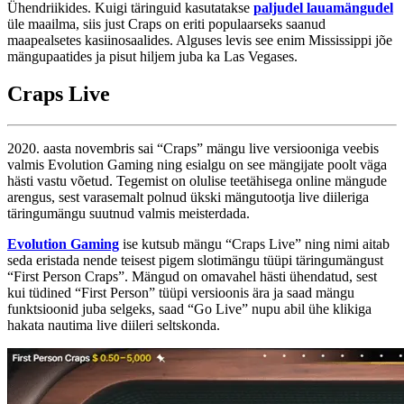
Ühendriikides. Kuigi täringuid kasutatakse
paljudel
lauamängudel
üle maailma, siis just Craps on eriti populaarseks saanud
maapealsetes kasiinosaalides. Alguses levis see enim Mississippi jõe
mängupaatides ja pisut hiljem juba ka Las Vegases.
Craps Live
2020. aasta novembris sai “Craps” mängu live versiooniga veebis
valmis Evolution Gaming ning esialgu on see mängijate poolt väga
hästi vastu võetud. Tegemist on olulise teetähisega online mängude
arengus, sest varasemalt polnud ükski mängutootja live diileriga
täringumängu suutnud valmis meisterdada.
Evolution Gaming
ise kutsub mängu “Craps Live” ning nimi aitab
seda eristada nende teisest pigem slotimängu tüüpi täringumängust
“First Person Craps”. Mängud on omavahel hästi ühendatud, sest
kui tüdined “First Person” tüüpi versioonis ära ja saad mängu
funktsioonid juba selgeks, saad “Go Live” nupu abil ühe klikiga
hakata nautima live diileri seltskonda.