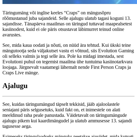
Täringumäng või inglise keeles “Craps” on mängusõpru
rõõmustanud juba sajandeid. Selle ajalugu ulatub tagasi koguni 13.
sajandisse. Tänapäeva maailmas on täringud tuttavad maapealsetest
kasiinodest, kuid ei ole päris otsustavat läbimurret teinud online
avarustes.
See, mida kaua oodati ja nõuti, on nüüd ära tehtud. Kui ükski teine
mängutootja seda väljakutset vastu ei võtnud, siis Evolution Gaming
oli selleks valmis ja tegi selle ära. Pole ka midagi imestada, sest
Evolutioni puhul on tegemist maailma ühe tuntuima kasiinotarkvara
loojaga. Järgnevalt vaatamegi lähemalt nende First Person Craps ja
Craps Live mänge.
Ajalugu
See, kuidas täringumängud täpselt tekkisid, jääb ajaloolastele
seniajani päris selgusetuks, kuid fakt on, et inimestele on alati
meeldinud raha peale panustada. Väidetavalt on täringumängude
ajalugu pikem kui kaardimängudel ja ulatub ammusesse 13. sajandi
tagusesse aega.
Esimeseks täringulaadseks mänguks peetakse ajaviidet, mida kutsuti