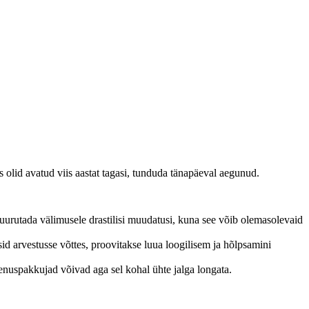
 olid avatud viis aastat tagasi, tunduda tänapäeval aegunud.
uurutada välimusele drastilisi muudatusi, kuna see võib olemasolevaid
sid arvestusse võttes, proovitakse luua loogilisem ja hõlpsamini
nuspakkujad võivad aga sel kohal ühte jalga longata.