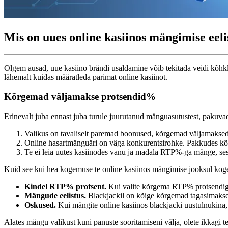
Mis on uues online kasiinos mängimise eel
Olgem ausad, uue kasiino brändi usaldamine võib tekitada veidi kõhklu
lähemalt kuidas määratleda parimat online kasiinot.
Kõrgemad väljamakse protsendid%
Erinevalt juba ennast juba turule juurutanud mänguasutustest, pakuva
Valikus on tavaliselt paremad boonused, kõrgemad väljamaksed
Online hasartmänguäri on väga konkurentsirohke. Pakkudes kõr
Te ei leia uutes kasiinodes vanu ja madala RTP%-ga mänge, se
Kuid see kui hea kogemuse te online kasiinos mängimise jooksul kogete
Kindel RTP% protsent.
Kui valite kõrgema RTP% protsendiga
Mängude eelistus.
Blackjackil on kõige kõrgemad tagasimakse
Oskused.
Kui mängite online kasiinos blackjacki uustulnukina,
Alates mängu valikust kuni panuste sooritamiseni välja, olete ikkagi t