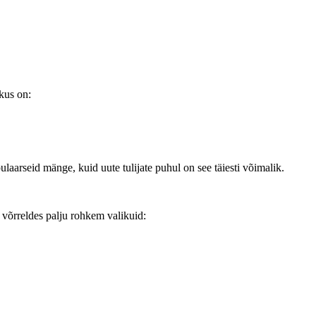
kus on:
aarseid mänge, kuid uute tulijate puhul on see täiesti võimalik.
 võrreldes palju rohkem valikuid: