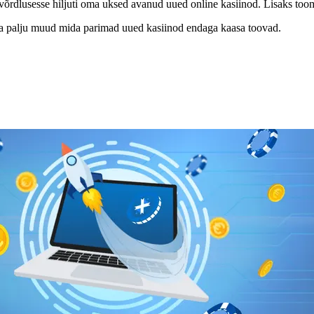
rdlusesse hiljuti oma uksed avanud uued online kasiinod. Lisaks toome
 ja palju muud mida parimad uued kasiinod endaga kaasa toovad.