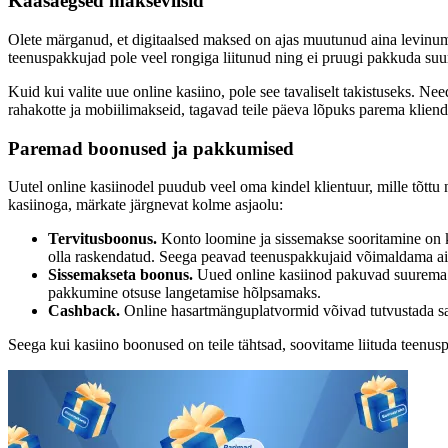
Kaasaegsed makseviisid
Olete märganud, et digitaalsed maksed on ajas muutunud aina levinuma
teenuspakkujad pole veel rongiga liitunud ning ei pruugi pakkuda su
Kuid kui valite uue online kasiino, pole see tavaliselt takistuseks. 
rahakotte ja mobiilimakseid, tagavad teile päeva lõpuks parema klie
Paremad boonused ja pakkumised
Uutel online kasiinodel puudub veel oma kindel klientuur, mille tõttu
kasiinoga, märkate järgnevat kolme asjaolu:
Tervitusboonus.
Konto loomine ja sissemakse sooritamine on ka
olla raskendatud. Seega peavad teenuspakkujaid võimaldama a
Sissemakseta boonus.
Uued online kasiinod pakuvad suurema t
pakkumine otsuse langetamise hõlpsamaks.
Cashback.
Online hasartmänguplatvormid võivad tutvustada sar
Seega kui kasiino boonused on teile tähtsad, soovitame liituda teenus