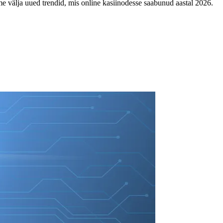
 välja uued trendid, mis online kasiinodesse saabunud aastal 2026.