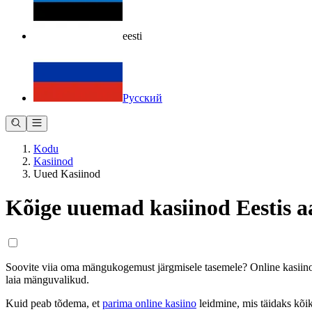
eesti
Русский
Kodu
Kasiinod
Uued Kasiinod
Kõige uuemad kasiinod Eestis a
Soovite viia oma mängukogemust järgmisele tasemele? Online kasiinod 
laia mänguvalikud.
Kuid peab tõdema, et
parima online kasiino
leidmine, mis täidaks kõik