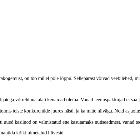
akogemust, on töö millel pole lõppu. Sellepärast võivad veebilehed, mis
olijatega võrrelduna alati kenamad olema. Vanad teenuspakkujad ei saa j
imis teiste konkurentide juures hästi, ja ka mitte niiväga. Neid asjaolu
 uued kasiinod on valmistatud ette kasutamaks nutiseadmest, vanad tee
 nautida kõiki nimetatud hüvesid.