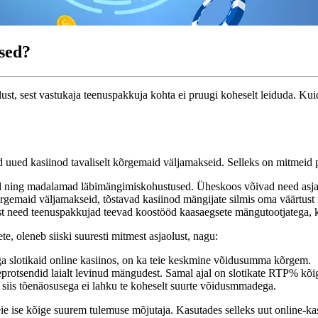
ised?
st, sest vastukaja teenuspakkuja kohta ei pruugi koheselt leiduda. Kuid
d uued kasiinod tavaliselt kõrgemaid väljamakseid. Selleks on mitmeid 
 ning madalamad läbimängimiskohustused. Üheskoos võivad need asjaolu
gemaid väljamakseid, tõstavad kasiinod mängijate silmis oma väärtus
st need teenuspakkujad teevad koostööd kaasaegsete mängutootjatega, 
, oleneb siiski suuresti mitmest asjaolust, nagu:
 slotikaid online kasiinos, on ka teie keskmine võidusumma kõrgem.
protsendid laialt levinud mängudest. Samal ajal on slotikate RTP% kõ
 siis tõenäosusega ei lahku te koheselt suurte võidusmmadega.
eie ise kõige suurem tulemuse mõjutaja. Kasutades selleks uut online-ka