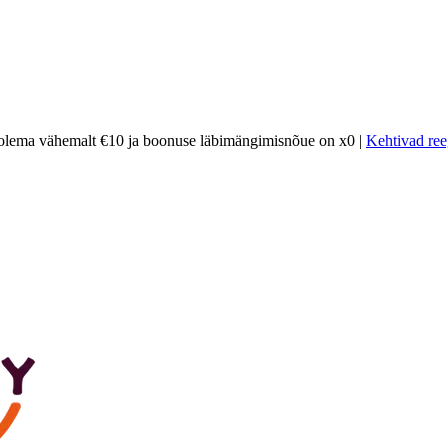
olema vähemalt €10 ja boonuse läbimängimisnõue on x0 |
Kehtivad ree