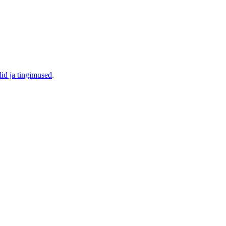
lid ja tingimused
.