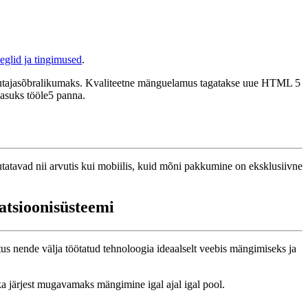
eglid ja tingimused
.
asutajasõbralikumaks. Kvaliteetne mänguelamus tagatakse uue HTML 5
kasuks tööle5 panna.
utatavad nii arvutis kui mobiilis, kuid mõni pakkumine on eksklusiivne
atsioonisüsteemi
tus nende välja töötatud tehnoloogia ideaalselt veebis mängimiseks ja
a järjest mugavamaks mängimine igal ajal igal pool.