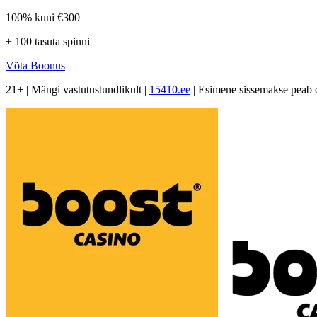
100% kuni
€300
+
100 tasuta spinni
Võta Boonus
21+ | Mängi vastutustundlikult |
15410.ee
| Esimene sissemakse peab 