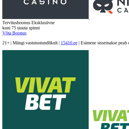
Tervitusboonus
Eksklusiivne
kuni
75
tasuta spinni
Võta Boonus
21+ | Mängi vastutustundlikult |
15410.ee
| Esimene sissemakse peab 