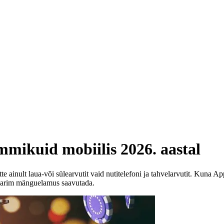
mmikuid mobiilis 2026. aastal
ainult laua-või sülearvutit vaid nutitelefoni ja tahvelarvutit. Kuna A
 parim mänguelamus saavutada.