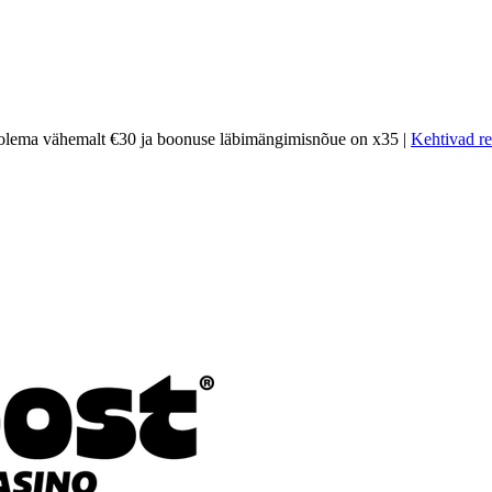
olema vähemalt €30 ja boonuse läbimängimisnõue on x35 |
Kehtivad re