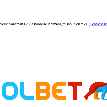
olema vähemalt €20 ja boonuse läbimängimisnõue on x50 |
Kehtivad re