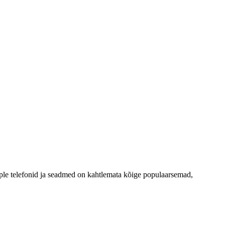
pple telefonid ja seadmed on kahtlemata kõige populaarsemad,