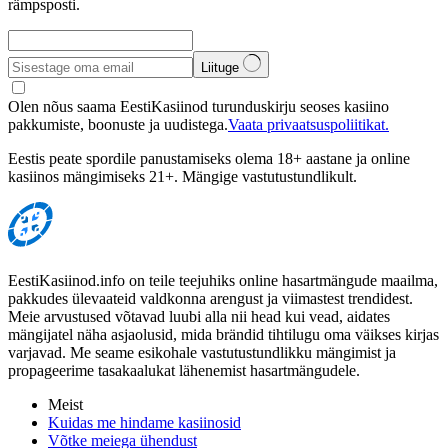
rämpsposti.
Liituge
Olen nõus saama EestiKasiinod turunduskirju seoses kasiino
pakkumiste, boonuste ja uudistega.
Vaata privaatsuspoliitikat.
Eestis peate spordile panustamiseks olema 18+ aastane ja online
kasiinos mängimiseks 21+. Mängige vastutustundlikult.
EestiKasiinod.info on teile teejuhiks online hasartmängude maailma,
pakkudes ülevaateid valdkonna arengust ja viimastest trendidest.
Meie arvustused võtavad luubi alla nii head kui vead, aidates
mängijatel näha asjaolusid, mida brändid tihtilugu oma väikses kirjas
varjavad. Me seame esikohale vastutustundlikku mängimist ja
propageerime tasakaalukat lähenemist hasartmängudele.
Meist
Kuidas me hindame kasiinosid
Võtke meiega ühendust