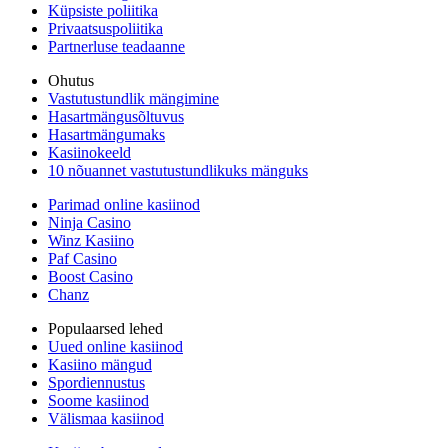
Küpsiste poliitika
Privaatsuspoliitika
Partnerluse teadaanne
Ohutus
Vastutustundlik mängimine
Hasartmängusõltuvus
Hasartmängumaks
Kasiinokeeld
10 nõuannet vastutustundlikuks mänguks
Parimad online kasiinod
Ninja Casino
Winz Kasiino
Paf Casino
Boost Casino
Chanz
Populaarsed lehed
Uued online kasiinod
Kasiino mängud
Spordiennustus
Soome kasiinod
Välismaa kasiinod