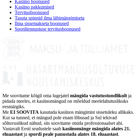
Kasiino boonused
Kasiino pakkumised
Tervitusboonused
Tasuta spinnid ilma läbimängimiseta
Ilma sissemakseta boonused
Spordiennustuse tervitusboonused
Me soovitame kõigil oma lugejatel
mängida vastutustundlikult
ja
pidada meeles, et kasiinomängud on mõeldud meelelahutuslikuks
eesmärgiks.
Me
EI SOOVITA
kasutada kasiinos mängimist sissetuleku allikaks.
Kui sa tunned, et mängud pole enam lõbusad ja Sul tekivad
sõltuvuslikud nähud, siis soovitame otsida professionaalset abi.
Vastavalt Eesti seadustele saab
kasiinomänge mängida alates 21.
eluaastast
ja
spordi peale panustada alates 18. eluaastast
.