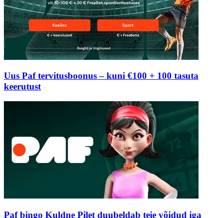
Uus Paf tervitusboonus – kuni €100 + 100 tasuta
keerutust
Paf bingo Kuldne Pilet duubeldab teie võidud iga