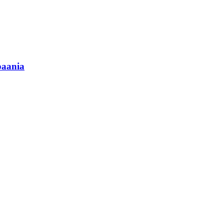
paania