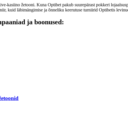
ive-kasiino žetooni. Kuna Optibet pakub suurepärast pokkeri lojaalsus
iir, kuid läbimängimise ja õnneliku keerutuse turniirid Optibetis levinud
mpaaniad ja boonused:
žetoonid