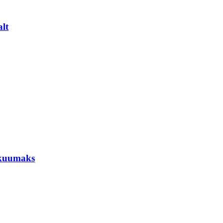
lt
t kuumaks