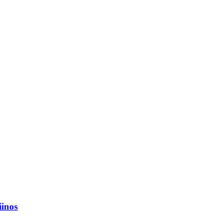
iinos