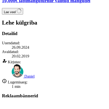
10,000€ läbimänguturniir valitud mängudel
Lae veel
Lehe külgriba
Detailid
Uuendatud:
26.09.2024
Avaldatud:
20.02.2019
Kirjutas:
Daniel
Lugemisaeg:
1
min
Reklaambännerid