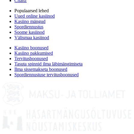
Chanz
Populaarsed lehed
Uued online kasiinod
Kasiino mängud
Spordiennustus
Soome kasiinod
Välismaa kasiinod
Kasiino boonused
Kasiino pakkumised
Tervitusboonused
Tasuta spinnid ilma läbimängimiseta
Ilma sissemakseta boonused
Spordiennustuse tervitusboonused