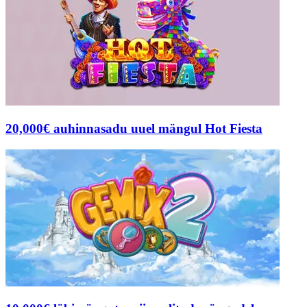
20,000€ auhinnasadu uuel mängul Hot Fiesta