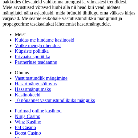
pakkudes ülevaateid valdkonna arengust ja viimastest trendidest.
Meie arvustused võtavad luubi alla nii head kui vead, aidates
mängijatel näha asjaolusid, mida brändid tihtilugu oma väikses kirjas
varjavad. Me seame esikohale vastutustundlikku mängimist ja
propageerime tasakaalukat lähenemist hasartmängudele.
Meist
Kuidas me hindame kasiinosid
Võtke meiega ühendust
Küpsiste poliitika
Privaatsuspoliitika
Partnerluse teadaanne
Ohutus
Vastutustundlik mängimine
Hasartmängusõltuvus
Hasartmängumaks
Kasiinokeeld
10 nõuannet vastutustundlikuks mänguks
Parimad online kasiinod
Ninja Casino
Winz Kasiino
Paf Casino
Boost Casino