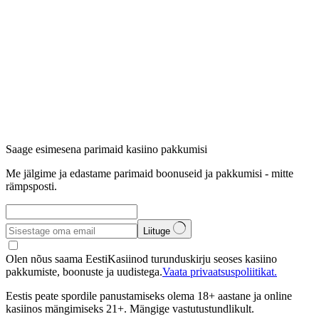
Saage esimesena parimaid kasiino pakkumisi
Me jälgime ja edastame parimaid boonuseid ja pakkumisi - mitte
rämpsposti.
Liituge
Olen nõus saama EestiKasiinod turunduskirju seoses kasiino
pakkumiste, boonuste ja uudistega.
Vaata privaatsuspoliitikat.
Eestis peate spordile panustamiseks olema 18+ aastane ja online
kasiinos mängimiseks 21+. Mängige vastutustundlikult.