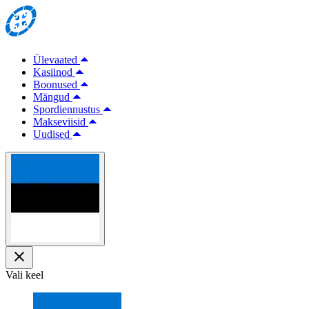
Ülevaated
Kasiinod
Boonused
Mängud
Spordiennustus
Makseviisid
Uudised
Vali keel