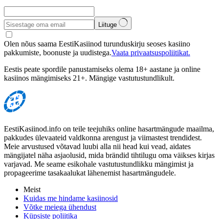
Liituge
Olen nõus saama EestiKasiinod turunduskirju seoses kasiino
pakkumiste, boonuste ja uudistega.
Vaata privaatsuspoliitikat.
Eestis peate spordile panustamiseks olema 18+ aastane ja online
kasiinos mängimiseks 21+. Mängige vastutustundlikult.
EestiKasiinod.info on teile teejuhiks online hasartmängude maailma,
pakkudes ülevaateid valdkonna arengust ja viimastest trendidest.
Meie arvustused võtavad luubi alla nii head kui vead, aidates
mängijatel näha asjaolusid, mida brändid tihtilugu oma väikses kirjas
varjavad. Me seame esikohale vastutustundlikku mängimist ja
propageerime tasakaalukat lähenemist hasartmängudele.
Meist
Kuidas me hindame kasiinosid
Võtke meiega ühendust
Küpsiste poliitika