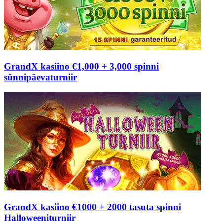
GrandX kasiino €1,000 + 3,000 spinni
sünnipäevaturniir
GrandX kasiino €1000 + 2000 tasuta spinni
Halloweeniturniir