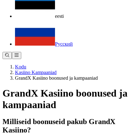
eesti
Русский
Kodu
Kasiino Kampaaniad
GrandX Kasiino boonused ja kampaaniad
GrandX Kasiino boonused ja
kampaaniad
Milliseid boonuseid pakub GrandX
Kasiino?