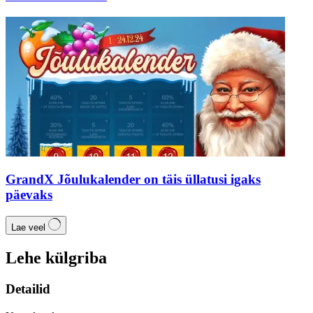
GrandX Jõulukalender on täis üllatusi igaks
päevaks
Lae veel
Lehe külgriba
Detailid