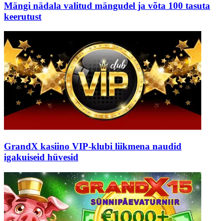
Mängi nädala valitud mängudel ja võta 100 tasuta
keerutust
GrandX kasiino VIP-klubi liikmena naudid
igakuiseid hüvesid