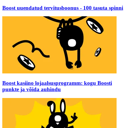
Boost uuendatud tervitusboonus - 100 tasuta spinni
Boost kasiino lojaalsusprogramm: kogu Boosti
punkte ja võida auhindu