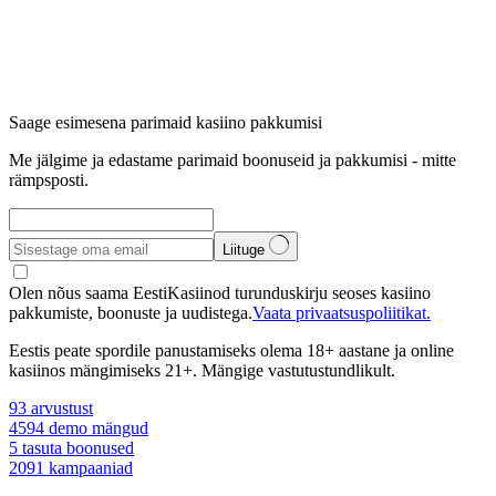
Saage esimesena parimaid kasiino pakkumisi
Me jälgime ja edastame parimaid boonuseid ja pakkumisi - mitte
rämpsposti.
Liituge
Olen nõus saama EestiKasiinod turunduskirju seoses kasiino
pakkumiste, boonuste ja uudistega.
Vaata privaatsuspoliitikat.
Eestis peate spordile panustamiseks olema 18+ aastane ja online
kasiinos mängimiseks 21+. Mängige vastutustundlikult.
93
arvustust
4594
demo mängud
5
tasuta boonused
2091
kampaaniad