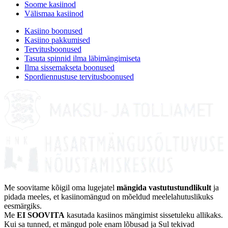
Soome kasiinod
Välismaa kasiinod
Kasiino boonused
Kasiino pakkumised
Tervitusboonused
Tasuta spinnid ilma läbimängimiseta
Ilma sissemakseta boonused
Spordiennustuse tervitusboonused
Me soovitame kõigil oma lugejatel
mängida vastutustundlikult
ja
pidada meeles, et kasiinomängud on mõeldud meelelahutuslikuks
eesmärgiks.
Me
EI SOOVITA
kasutada kasiinos mängimist sissetuleku allikaks.
Kui sa tunned, et mängud pole enam lõbusad ja Sul tekivad